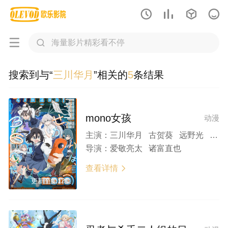






搜索到与“
三川华月
”相关的
5
条结果
mono女孩
动漫
主演：
三川华月 古贺葵 远野光 上田丽奈 河濑茉希
导演：
爱敬亮太 诸富直也
查看详情

更新至第12集