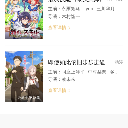
主演：
永冢拓马 Lynn 三川华月 集贝花 关根明良
导演：
木村隆一
查看详情

更新至第12集
即使如此依旧步步进逼
动漫
主演：
阿座上洋平 中村栞奈 乡田翼 羊宫妃那 三川华月
导演：
凑未来
查看详情

更新至第12集