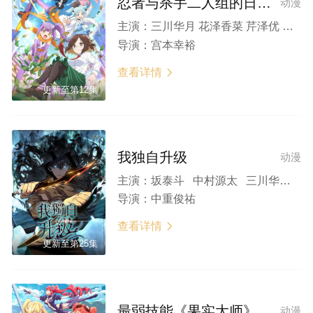
忍者与杀手二人组的日常生活
动漫
主演：
三川华月 花泽香菜 芹泽优 喜多村英梨 大久保瑠美
导演：
宫本幸裕
查看详情

更新至第12集
我独自升级
动漫
主演：
坂泰斗 中村源太 三川华月 上田丽奈 平川大辅 东地宏树 银河万丈 古川慎
导演：
中重俊祐
查看详情

更新至第25集
最弱技能《果实大师》 ～关于能无限食用技能果实（吃了就会死）这件事
动漫