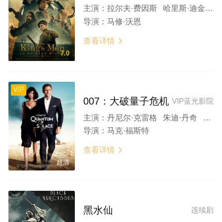
主演：
拉尔夫·费因斯 哈里斯·迪金森 瑞斯·伊凡斯 杰曼·翰苏 杰玛·阿特登
导演：
马修·沃恩
查看详情

7.0
VIP
007：大破量子危机
VIP蓝光影院
主演：
丹尼尔·克雷格 朱迪·丹奇 欧嘉·柯瑞兰寇 马修·阿马立克 杰玛·阿特登
导演：
马克·福斯特
查看详情

超清
黑水仙
连续剧