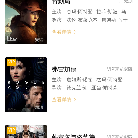
特勤局
连续剧
主演：
杰玛·阿特登 拉菲·斯波 马克·斯坦利 阿莉克丝·金斯顿 罗杰·阿拉姆 阿维·纳什 赫立德·阿卜杜拉 罗森达·桑德尔 伊芙·海因德 安马卡·奥卡福
导演：
法伦·布莱克本 詹姆斯·马什
查看详情

完结
VIP
弗雷加德
VIP蓝光影院
主演：
詹姆斯·诺顿 杰玛·阿特登 萨拉·古德伯格 沙扎德·拉蒂夫 弗雷娅·梅弗
导演：
德克兰·朗 亚当·帕特森
查看详情

超清
VIP
韩赛尔与格蕾特：女巫猎人
VIP蓝光影院