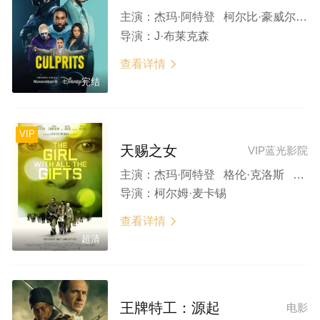
主演：
杰玛·阿特登 柯尔比·豪威尔-巴普蒂斯特 内森·斯图尔特-贾瑞特 艾迪·伊扎德 尼芙·阿尔格
导演：
J·布莱克森
查看详情

完结
VIP
天赐之女
VIP蓝光影院
主演：
杰玛·阿特登 格伦·克洛斯 森尼娅·纳阿 多米尼克·蒂珀 帕迪·康斯戴恩
导演：
柯尔姆·麦卡锡
查看详情

超清
王牌特工：源起
电影