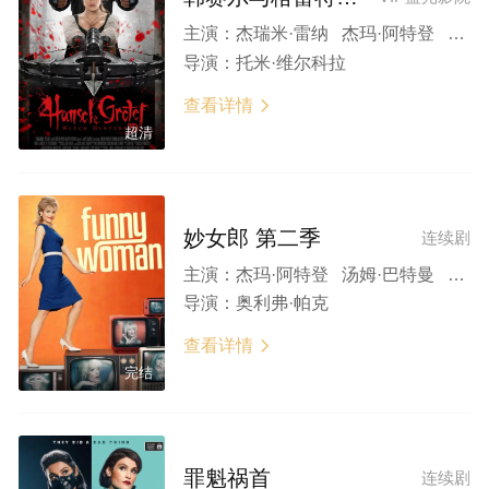
主演：
杰瑞米·雷纳 杰玛·阿特登 法米克·詹森 托马斯·曼 彼得·斯特曼
导演：
托米·维尔科拉
查看详情

超清
妙女郎 第二季
连续剧
主演：
杰玛·阿特登 汤姆·巴特曼 马修·比尔德 埃利斯戴尔·皮特里 阿舍尔·阿里
导演：
奥利弗·帕克
查看详情

完结
罪魁祸首
连续剧