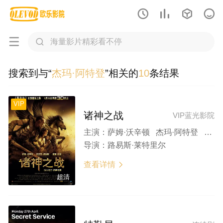






搜索到与“
杰玛·阿特登
”相关的
10
条结果
VIP
诸神之战
VIP蓝光影院
主演：
萨姆·沃辛顿 杰玛·阿特登 麦斯·米科尔森 拉尔夫·费因斯 连姆·尼森
导演：
路易斯·莱特里尔
查看详情

超清