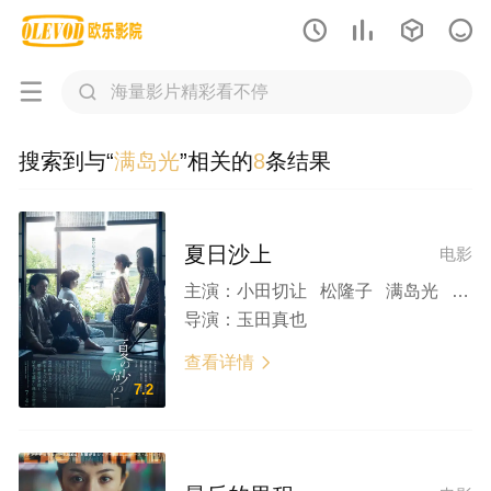






搜索到与“
满岛光
”相关的
8
条结果
夏日沙上
电影
主演：
小田切让 松隆子 满岛光 高石明里 高桥文哉 森山直太朗 光石研
导演：
玉田真也
查看详情

7.2