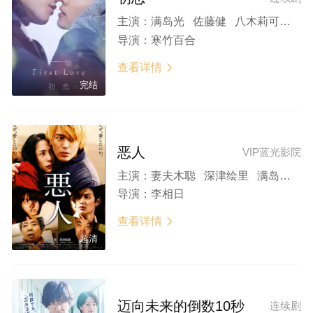
主演：
满岛光 佐藤健 八木莉可子 木户大圣 夏帆
导演：
寒竹百合
查看详情

完结
恶人
VIP蓝光影院
主演：
妻夫木聪 深津绘里 满岛光 冈田将生 柄本明
导演：
李相日
查看详情

超清
迈向未来的倒数10秒
连续剧