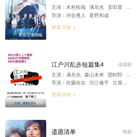
主演：
木村拓哉 满岛光 安田显 高桥海人 内田有纪 八岛智人 生濑胜久 柄本明 市毛良枝 马场彻 松雪崇 富田靖子
导演：
河合勇人 星野和成
查看详情

更新至第08集
江户川乱步短篇集4
连续剧
主演：
满岛光 森山未来 团时郎 仲本工事 齐木茂 高桥来 岛田久作 村杉蝉之介 坂井真纪 岩井勇気 片岡哲也 三遊亭歌武蔵 磨赤儿 菅原永二 善雄善雄 藤原颯音 江原由希子
导演：
佐藤佐吉 渋江修平 古屋蔵人
查看详情

完结
遗愿清单
电影