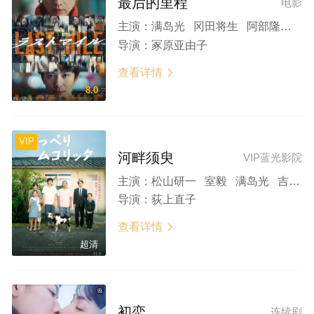
最后的里程
电影
主演：
满岛光 冈田将生 阿部隆史 藤冈靛 火野正平
导演：
冢原亚由子
查看详情

8.0
VIP
河畔须臾
VIP蓝光影院
主演：
松山研一 室毅 满岛光 吉冈秀隆 田中美佐子
导演：
荻上直子
查看详情

超清
初恋
连续剧