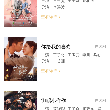
主演：
王玉雯 王子奇 易柏辰
导演：
李遥波
查看详情

完结
你给我的喜欢
连续剧
主演：
王子奇 王玉雯 李川 马心瑞 陈鑫海
导演：
丁英洲
查看详情

完结
御赐小仵作
连续剧
主演：
苏晓彤 王子奇 杨廷东 赵尧珂 王彦鑫 郭秋成 穆怀虎