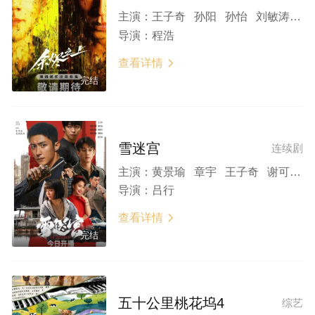
主演：
王子奇 孙阳 孙怡 刘敏涛 张雨剑 丁笑滢 黄维德 陈若轩 詹鑫 王宏 周铁
导演：
程浩
查看详情

完结
雪迷宫
连续剧
主演：
黄景瑜 章宇 王子奇 谢可寅 林博洋 刘润南 赵昱童 练练 刘威 梁冠华 丁嘉丽 程雍 刘向京 宋家腾 关亚军
导演：
吕行
查看详情

完结
五十公里桃花坞4
综艺