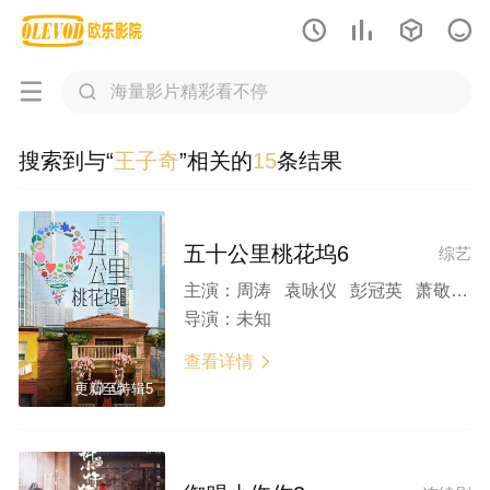






搜索到与“
王子奇
”相关的
15
条结果
五十公里桃花坞6
综艺
主演：
周涛 袁咏仪 彭冠英 萧敬腾 方媛 阿如那 徐志胜 李雪琴 李嘉琦 王子奇 滕哲 徐若晗 陈鑫海 庾恩利 贺峻霖
导演：
未知
查看详情

更新至特辑5