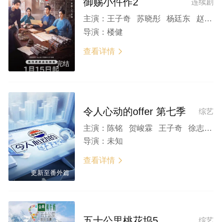
御赐小仵作2
连续剧
主演：
王子奇 苏晓彤 杨廷东 赵尧珂 张宸逍 王彦鑫 柴浩伟 邹敦明 宗峰岩 郭军 黄梦莹 陈天明 林杉
导演：
楼健
查看详情

完结
令人心动的offer 第七季
综艺
主演：
陈铭 贺峻霖 王子奇 徐志胜 张泉灵
导演：
未知
查看详情

更新至番外篇
五十公里桃花坞5
综艺