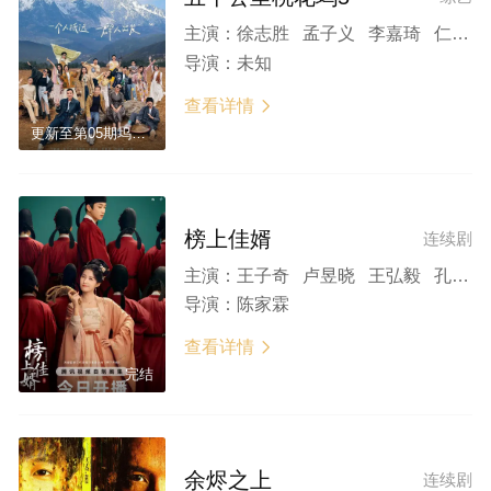
主演：
徐志胜 孟子义 李嘉琦 仁科 王子奇 宁静 汪峰 朱丹 蔡文静 周翊然 万鹏 辛云来 欧阳娣娣 闫佩伦 董思成
导演：
未知
查看详情

更新至第05期坞里陪你看
榜上佳婿
连续剧
主演：
王子奇 卢昱晓 王弘毅 孔雪儿 鹤秋 杨仕泽 汪汐潮 廖慧佳 戴娇倩 何泓姗 谭凯
导演：
陈家霖
查看详情

完结
余烬之上
连续剧