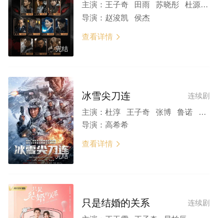
主演：
王子奇 田雨 苏晓彤 杜源 傅浤鸣 徐洪浩 赵荀 张志坚 刘威葳 唐晓天
导演：
赵浚凯 侯杰
查看详情

完结
冰雪尖刀连
连续剧
主演：
杜淳 王子奇 张博 鲁诺 姬他
导演：
高希希
查看详情

完结
只是结婚的关系
连续剧