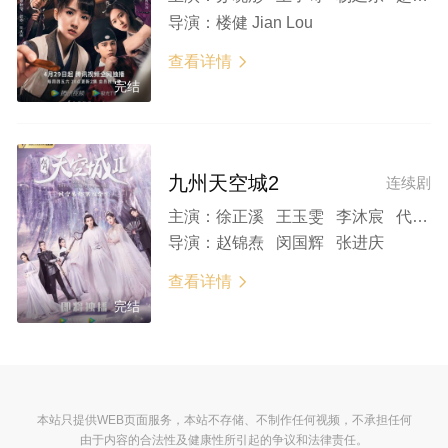
导演：
楼健 Jian Lou
查看详情

完结
九州天空城2
连续剧
主演：
徐正溪 王玉雯 李沐宸 代文雯 王子奇 柴格
导演：
赵锦焘 闵国辉 张进庆
查看详情

完结
本站只提供WEB页面服务，本站不存储、不制作任何视频，不承担任何
由于内容的合法性及健康性所引起的争议和法律责任。