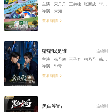
主演：
宋丹丹 王鹤棣 张新成 李雪琴 徐志胜 汪苏泷 孟子义 吉娜·爱丽丝 王星越 单依纯 王子奇 董璇 沈月
导演：
未知
查看详情

更新至第10期加更
猜猜我是谁
连续剧
主演：
张予曦 王子奇 柯乃予 韩东霖 王家茵 刘哲珲 王千果 莫小奇 郑玉 贺鹏 杨超然 李京沐 江鹏 刘潺 金珈 杨冬麒
导演：
钟青
查看详情

完结
黑白密码
连续剧