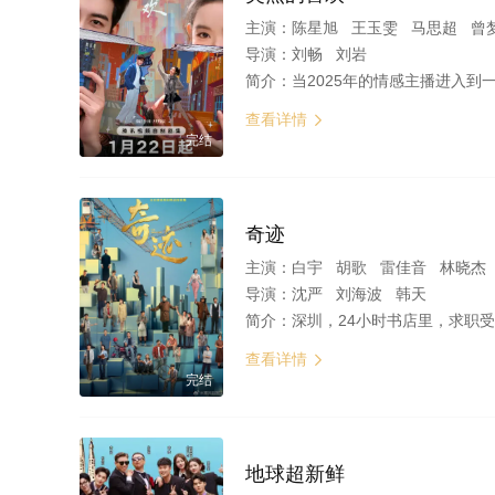
主演：
陈星旭 王玉雯 马思超 曾
导演：
刘畅 刘岩
简介：
当2025年的情感主播进入到一本古早言情小说中，遇到了1999年的白切黑霸总，套路与反套路的终极对决
查看详情

完结
奇迹
主演：
白宇 胡歌 雷佳音 林晓杰 欧豪
导演：
沈严 刘海波 韩天
简介：
深圳，24小时书店里，求职受挫的鲁达在深夜书页与咖啡香气中重燃斗志，最终敲开机遇之门；华强北商厦中戏曲名伶范姐褪下戏袍化身“跑楼女王”，在电子
查看详情

完结
地球超新鲜