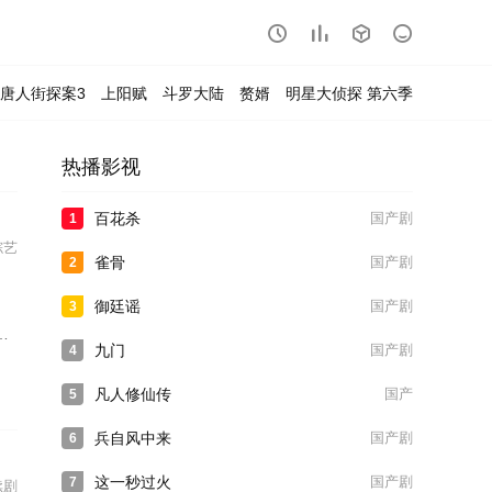




唐人街探案3
上阳赋
斗罗大陆
赘婿
明星大侦探 第六季
热播影视
百花杀
国产剧
1
综艺
雀骨
国产剧
2
御廷谣
国产剧
3
九门
国产剧
4
凡人修仙传
国产
5
兵自风中来
国产剧
6
这一秒过火
国产剧
7
续剧