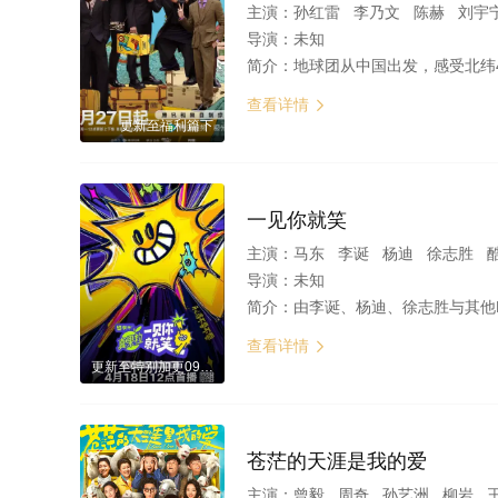
主演：
孙红雷 李乃文 陈赫 刘宇
导演：
未知
简介：
地球团从中国出发，感受北纬40度的烟火气，通过游
查看详情

更新至福利篇下
一见你就笑
主演：
马东 李诞 杨迪 徐志胜 
导演：
未知
简介：
由李诞、杨迪、徐志胜与其他MC团组成新一届的“超开心见笑生”，每
查看详情

更新至特别加更0904
苍茫的天涯是我的爱
主演：
曾毅 周奇 孙艺洲 柳岩 