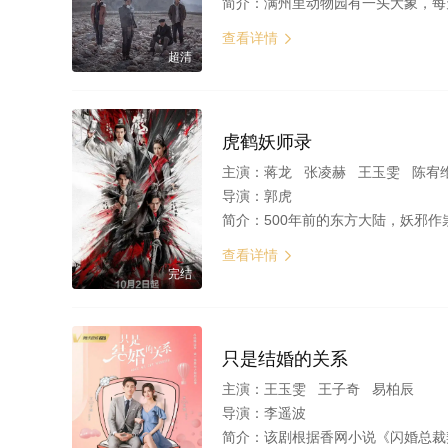
简介：
满州里动物园有一头大象，每天坐在那里。为朋友出头的少年、为弟报仇的恶霸哥哥、身陷囹圄的女生，卡在世界灰暗的缝隙里无法脱身，却挣
查看详情

超清
虎鹤妖师录
主演：
蒋龙 张凌赫 王玉雯 陈宥
导演：
郭虎
简介：
500年前的东方大陆，妖邪作祟，民不聊生，正义之士祁无极带领一众妖师，在巅峰谷斩杀妖帝，还世间安宁。但妖帝之血却化成业火冥海，将大陆分成了伏龙、千羽和巨轮三国，妖师们用赤珠组成结界以护卫大陆生灵。然而，500年的平静一夕之间却因一颗赤珠的
查看详情

完结
只是结婚的关系
主演：
王玉雯 王子奇 易柏辰
导演：
李遥波
简介：
该剧根据香网小说《闪婚总裁