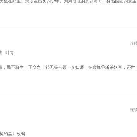
扎着去看大象。萧瑟寒冬的一天，绝望身影在不对称不平衡的影像中碰撞， 爆裂了压抑的沉郁，在粗糙布景、朦胧灯光的低成本制作中肆意蔓延。作者兼导演胡波 （笔名胡迁）首作，以青涩朴质与震撼感性，获柏林影展赏识入围论坛单元， 却是无法嵌合和谐主旋律的一块失落拼图。看不见大象是共同宿命，胡波骤然陨落，也成了这一代人的遗憾。
连
维 叶青
损坏被打破。伏龙国派出少年妖师祁晓轩寻找新的赤珠代替，赤珠却被一山野小痞虎子所盗并意外吞下，二人命运就此缠绕。从不甚愉悦的萍水一遇、一冷一热的性情相左，到除妖之战中的舍身相救、抛开偏见后的彼此了解。虎子因体内妖力饱受争议，晓轩为维护虎子不惜忤逆父亲，但在国御妖师比赛的关键时刻，晓轩却因体内“双生元神”的诅咒对虎子刀剑相逼。经历过决裂的至暗时刻，再到追踪疑案、斩妖除魔时的再次聚首，误会在默契中消解，友谊的力量更加炽烈。伏龙危机、千羽劫难、巅峰之战，一系列疑团接踵而至，一个个艰难时刻携手共渡，而这背后似乎总有一双无形之手。 本剧改编自黄晓达的少年热血漫画《虎X鹤妖师录》
连
契约妻》改编