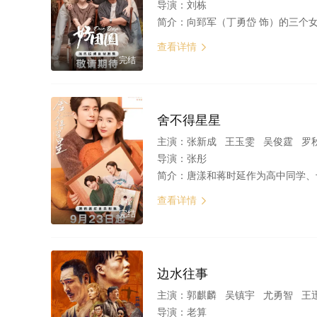
导演：
刘栋
简介：
向郅军（丁勇岱 饰）的三个女儿分别居住在上海、昆山、苏州。向前（白百何 饰）三十五岁，在事业上已有较好发展。向中（李纯 饰）三十一岁，正在积极
查看详情

完结
舍不得星星
主演：
张新成 王玉雯 吴俊霆 罗
导演：
张彤
简介：
唐漾和蒋时延作为高中同学、十年老友，从学校进入社会后，分别在银行信审、新媒体传播的工作岗位上投入热情，尽心尽
查看详情

完结
边水往事
主演：
郭麒麟 吴镇宇 尤勇智 王
导演：
老算