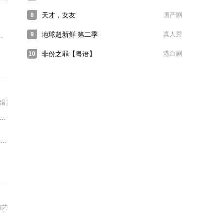
天才，女友
国产剧
8
地球超新鲜 第二季
真人秀
9
非份之罪【粤语】
港台剧
10
续剧
综艺