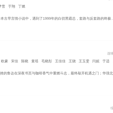
梦雪 于翔 丁燃
，最终谁能胜出？为了回到熟悉的现实世界，情感主播林欢儿开启了一系列攻略霸总高海明的操作，却聪明反被聪明误，当她用尽全力通关，必须离开书中世界时，却发现自己早已深陷其中，不舍离开。从“欲走还留”到“欲留还走”，故事的最后，有情人能否终成眷属……
连
 宋佳 陈晓 童瑶 毛晓彤 王佳佳 王骁 王玉雯 闫妮 于适 严晓频 易小星 岳旸
产品江湖闯出新天地；外卖骑手谭小荷以“接单女王”之名诠释职业尊严；无人机工程师张翼与暖暖用代码编织爱情；迷途少年小鹏与流浪狸猫的森林奇遇，催生全国首条野生动物立交桥；规划师王鹏谦父女十年守护红树林，见证黑脸琵鹭Y075成为生态转型的鲜活注脚。一个个鲜活的面孔，将创业传奇、产业升级、科技创新有机串联，展现深圳45年来的发展巨变及其未来的无限可能。