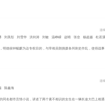
连
华 洪剑涛 刘敏 温峥嵘 赵晴 张垒 杨超越 杜若溪 陈紫函 陆妍淇 王思懿 惠英红 汪汐潮 黄馨瑶 赵嘉
吴朗挑拨各州刺史作乱，使得战事纷涌，民不聊生。国都京州城内，六品官员白文泰的侄女茉喜与掌上明珠凤瑶，意外被卷进了是非中央。 剧集改编自尼罗同名言情小说。
连
瑞 陈鑫海
生在一辆长途大巴上相遇，闵慧对自己只字不提，好奇的苏田却觉察到她的心事，并为此献出了生命，为了填补内心的亏欠，闵慧决定替代苏田去见男主辛旗，不料却陷入到一段尴尬的情缘。