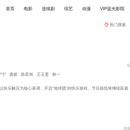
首页
电影
连续剧
综艺
动漫
VIP蓝光影院
热门搜索

宇宁 龚俊 陈星旭 王玉雯 林一
续延着地球的脉络，探索更全面的世界文化旅行和体验。节目以旅行+奇趣体验+游戏任务+世界美食为四重看点，不仅延续赛道欢乐属性，也会体验更多人文和自然奇观，走进世界各地街头巷尾，展现丰富多样的风土民情，玩转地球。
连