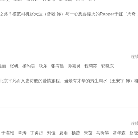
以为赵天涯是MCN老板乌力吉（孙艺洲 饰）安排的真人秀NPC，误打误撞坐上老赵的大货车，由此踏上从内蒙古到湖南横跨5000公里的“送羊”闯关之旅。这一路，大开眼界。他们偶遇曼玉山庄董事长（柳岩 饰）慷慨解围，围观蒙古女孩Momo（王玉雯 饰）的绝美家族婚礼。在于虹以为自己即将走上人生巅峰之际，剧本走向却发生了天翻地覆的转变……
连
佳丽 张帆 杨昀昊 耿乐 张宥浩 孙嘉灵 程莉莎 郭晓东
大吉（王玉雯 饰），二人坠入爱河，他们在逼仄的出租屋内构想美好，在艰苦的日子中苦中作乐、相濡以沫。这段记录，在十八年后被一对零零后的年轻男女发现，成为了这场青春爱情的观影者和吐槽者。两代人的相遇和交织，启动了关于爱情的追忆和反思：到底“值不值”，还能“敢不敢”
连
勇岱 刘佳 夏雨 杨蕾 朱茵 马昕墨 常华森 赵晓璐 王圣迪 张静静 周德华 蔡卓音 刘贾玺 聂诗云 杨雨婷