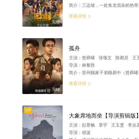
简介：
三边坡，一处鱼龙混杂的热带异域，一个繁茂与衰败并生的斑驳之地。意
查看详情

完结
孤舟
主演：
曾舜晞 张颂文 陈都灵 王
导演：
林黎胜
简介：
苏州顾家子弟顾易中（曾舜晞 饰）从宾夕法尼亚大学建筑系学成回国，抗战爆发后，在一次协助地下党女友的营救行动失败后，苏州地下组织联络点也全部暴露。顾易中因日伪故意栽赃陷
查看详情

完结
VIP
大象席地而坐【导演剪辑版
主演：
彭昱畅 章宇 王玉雯 李丛
导演：
胡波