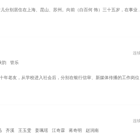
打拼奋斗；向南（王玉雯 饰）二十六岁，性格纯真烂漫。向家三个女儿的婚姻接连遭遇挫折，仨姐妹相互帮助、相互鼓劲。在父母的指导和劝解下，向前认清了老公的伪善，再次找到事业与人生的方向；向中摆脱了无理取闹的婆家，重拾经营婚姻的信心；向南也不再感到迷惘，对婚姻、对自己都有了更清醒成熟的认识。 本剧改编自豆瓣阅读连载小说《女神的当打之年》，作者朗朗。
连
秋韵 管乐
职。唐漾在小额贷工作中，帮助军烈属创业，蒋时延以军烈属自强不息的故事为素材，拍摄纪录片，引起广泛关注。在这个过程中，他们从青少年时期就培养出的信任、默契经受住了种种考验，并升华为真挚、美好的爱情，两人从曾经的同学、朋友进阶为恋人、伴侣，缔结爱情，组建家庭，携手相伴。
连
迅 齐溪 王玉雯 姜珮瑶 江奇霖 蒋奇明 赵润南