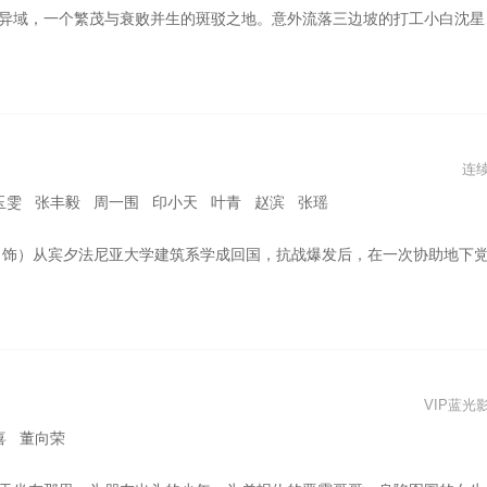
外流落三边坡的打工小白沈星（郭麒麟 饰）遇到在多方势力间游走的三边坡和事佬猜叔（吴镇宇 饰），一场冒险，一段善良微光指引下的回归，在留与逃的挣扎中将如何上演。
连
玉雯 张丰毅 周一围 印小天 叶青 赵滨 张瑶
害被误认为是党内叛徒，在无法自证清白的情况下，他主动潜入日伪，几经周折后终于成为我党在苏州特工站中的一名潜伏人员。顾易中面顶着巨大压力，与苏州特工站站长周知非（张颂文 饰）和日军顾问近藤利男斗智斗勇，乘机找出了党内真正的叛徒“黑八”并将其除去。顾易中持续不断地为我党秘密搜集情报，多次救党内同志于危难之中，为我党苏州地下组织的抗日救国运动提供了巨大支持和帮助。他以坚定不移的信仰奋勇向前，在斗争中不断成长
】
VIP蓝光
喜 董向荣