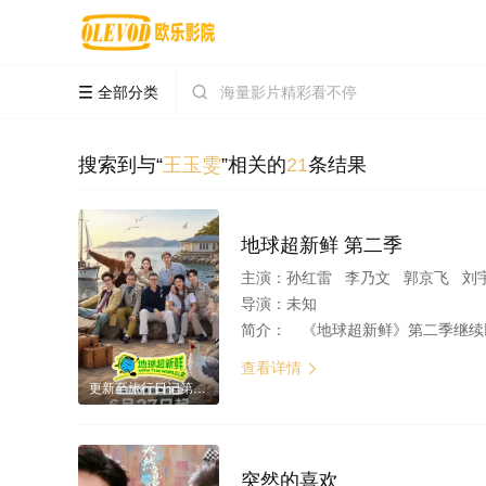
全部分类


搜索到与“
王玉雯
”相关的
21
条结果
地球超新鲜 第二季
主演：
孙红雷 李乃文 郭京飞 刘
导演：
未知
简介：
《地球超新鲜》第二季继续以快乐解压为核心基调，开启“地球团”的快乐旅程。节目路线将继
查看详情

更新至旅行日记第6期
突然的喜欢