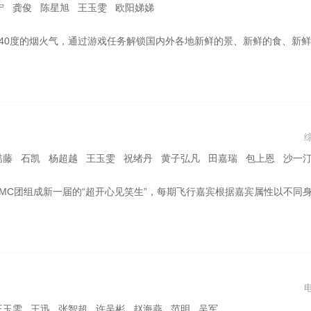
宁 龚俊 陈星旭 王玉雯 欧阳娣娣
戏任务解锁国内外各地新鲜的景、新鲜的食、新鲜的人、新鲜的文化，传递中国特色文化的温度，碰撞融贯中西古今的崭新精神力量。
酷藤 石凯 杨超越 王玉雯 祝绪丹 黄子弘凡 田嘉瑞 包上恩 沙一
期飞行嘉宾根据嘉宾属性以不同身份进入节目，如插班生、隔壁校友、代课老师等。通过TALKING、主题游戏互动、盲盒舞台等综艺环节来进行单期相关剧宣主题的内容呈现
王玉雯 王迅 张智超 许吴彬 赵海燕 范明 吴军