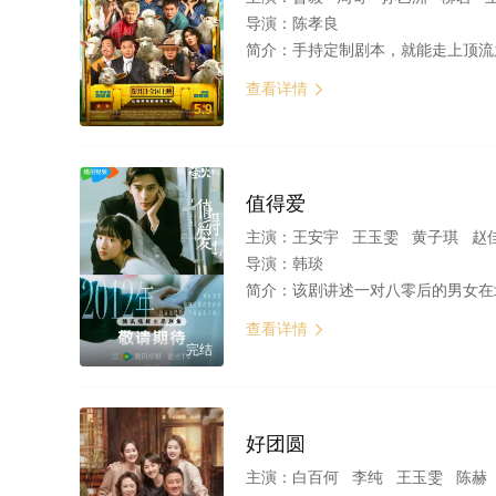
导演：
陈孝良
简介：
手持定制剧本，就能走上顶流之路？模范司机赵天涯（曾毅 饰）与一心想要爆火的Rapper于虹（周奇 饰）阴差阳错成为“师徒搭档”。于虹误
查看详情

5.9
值得爱
主演：
王安宇 王玉雯 黄子琪 赵
导演：
韩琰
简介：
该剧讲述一对八零后的男女在北京平凡而又史诗般的爱情旅程。当最有才华的男生周水（王安宇 饰）碰到最仗义的女生
查看详情

完结
好团圆
主演：
白百何 李纯 王玉雯 陈赫 于谨维 章涛 丁