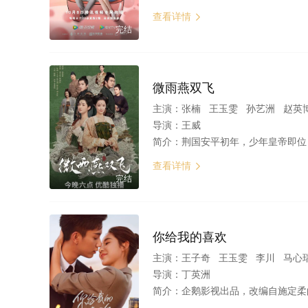
查看详情

完结
微雨燕双飞
主演：
张楠 王玉雯 孙艺洲 赵英博 刘美彤 刘雪
导演：
王威
简介：
荆国安平初年，少年皇帝即位，明德侯钟毓麒为达专权目的，与宰相
查看详情

完结
你给我的喜欢
主演：
王子奇 王玉雯 李川 马心
导演：
丁英洲
简介：
企鹅影视出品，改编自施定柔的同名都市言情小说，讲述了两个素不相识的女