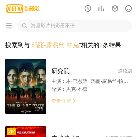






搜索到与“
玛丽-露易丝·帕克
”相关的
3
条结果
研究院
连续剧
主演：
本·巴恩斯 玛丽-露易丝·帕克 乔·弗瑞曼 朱利安·瑞钦斯 汉娜·高威
导演：
杰克·本德
查看详情

完结
VIP