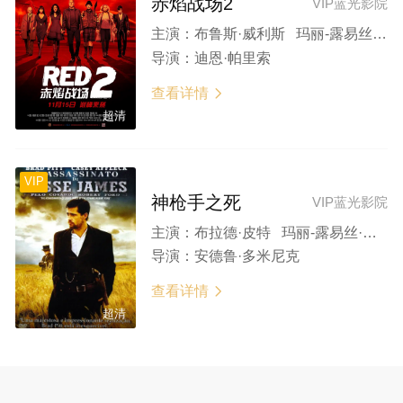
赤焰战场2
VIP蓝光影院
主演：
布鲁斯·威利斯 玛丽-露易丝·帕克 凯瑟琳·泽塔-琼斯 海伦·米伦 安东尼·霍普金斯
导演：
迪恩·帕里索
查看详情

超清
VIP
神枪手之死
VIP蓝光影院
主演：
布拉德·皮特 玛丽-露易丝·帕克 布鲁克琳·普劳克斯 达斯汀·博林格 卡西·阿弗莱克
导演：
安德鲁·多米尼克
查看详情

超清