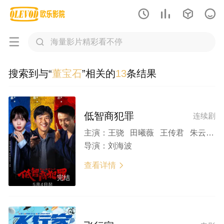






搜索到与“
董宝石
”相关的
13
条结果
低智商犯罪
连续剧
主演：
王骁 田曦薇 王传君 朱云峰 张瑞涵 姜冠南 马旭东 宋郁河 董宝石 雷佳音
导演：
刘海波
查看详情

完结