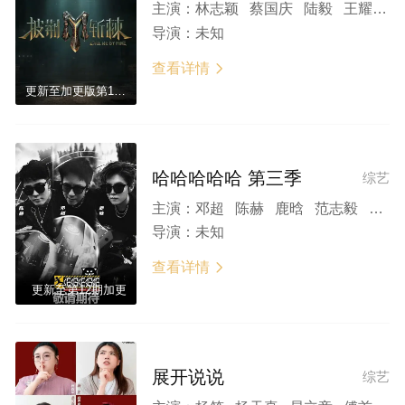
主演：
林志颖 蔡国庆 陆毅 王耀庆 李玖哲 郑嘉颖 张栋梁 陈楚生 俞灏明 王栎鑫 张远 胡彦斌 关智斌 徐良 信 胡兵 蓝正龙 伯远 罗杰夫 马伯骞 魏巡 许绍洋 品冠 苏小玎 唐禹哲 魏哲鸣 董宝石 瘦子 刘嘉裕 李贤璞 何展成 马晓龙
导演：
未知
查看详情

更新至加更版第12期
哈哈哈哈哈 第三季
综艺
主演：
邓超 陈赫 鹿晗 范志毅 董宝石 王勉
导演：
未知
查看详情

更新至第12期加更
展开说说
综艺