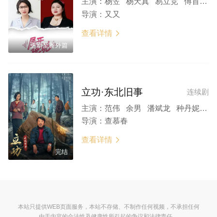
主演：
杨笠 杨天真 易立竞 傅首尔 董宝石 春夏 李诞 刘擎 马伊琍 庞博 王昱珩 吴莫愁 周震南
导演：
又又
查看详情

更新至番外篇
立功·东北旧事
连续剧
主演：
范伟 余男 潘斌龙 种丹妮 袁晶 韩彦博 刘冠成 罗辑 董宝石 孙宁 曹瑞 张百乔 李会长
导演：
查慕春
查看详情

完结
本站只提供WEB页面服务，本站不存储、不制作任何视频，不承担任何
由于内容的合法性及健康性所引起的争议和法律责任。