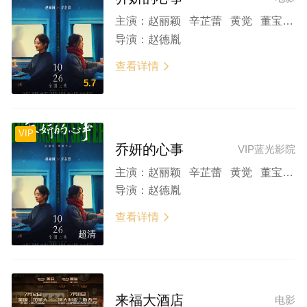
主演：
赵丽颖 辛芷蕾 黄觉 董宝石 安沺 小爱 王梓薇 张帆 冯雪雅 韩玺曈 杭程宇 崔俊 甫枭虎 李延 张会苓 王福安
导演：
赵德胤
查看详情

5.7
VIP
乔妍的心事
VIP蓝光影院
主演：
赵丽颖 辛芷蕾 黄觉 董宝石 安沺 小爱 王梓薇 张帆 冯雪雅 韩玺曈 杭程宇 崔俊 甫枭虎 李延 张会苓 王福安
导演：
赵德胤
查看详情

超清
来福大酒店
电影