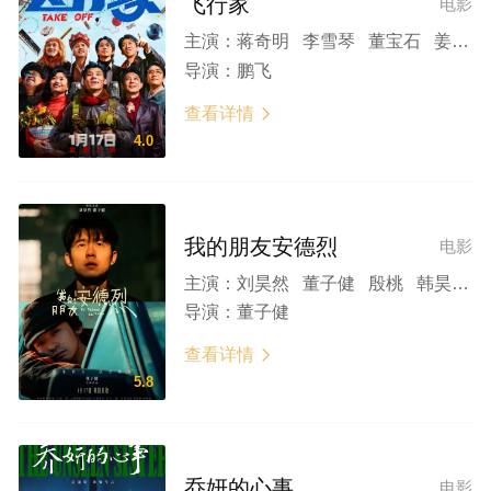
飞行家
电影
主演：
蒋奇明 李雪琴 董宝石 姜武 杨玏 蒋易 雷佳音 董子健 王彦霖 欧剑宇 英泽 郑昊森 周铁男 鹏飞 韩秀一 周小川 郝奕鸣 赵海涛 鞠可儿 刘亦淳
导演：
鹏飞
查看详情

4.0
我的朋友安德烈
电影
主演：
刘昊然 董子健 殷桃 韩昊霖 迟兴楷 董宝石 宁理 雷佳音 章若楠 张宥浩 薛宝鹤
导演：
董子健
查看详情

5.8
乔妍的心事
电影