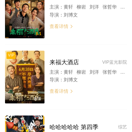
主演：
黄轩 柳岩 刘洋 张哲华 董宝石 李晓川 葛四 任洛敏 徐小飒 王飞
导演：
刘博文
查看详情

8.1
VIP
来福大酒店
VIP蓝光影院
主演：
黄轩 柳岩 刘洋 张哲华 董宝石 李晓川 葛四 任洛敏 徐小飒 王飞
导演：
刘博文
查看详情

超清
哈哈哈哈哈 第四季
综艺