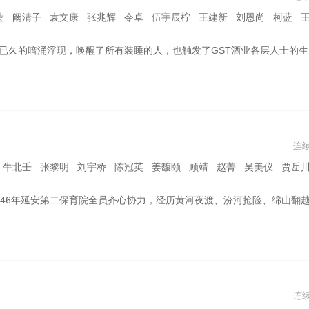
阚清子 袁文康 张兆辉 令卓 伍宇辰柠 王建新 刘恩尚 柯蓝 王耀庆 曾一
业各层人士的生存危机。一切事关生存，每一步都需格外谨慎。七个深陷其中的主要人物，在事件中扮演了不同的角色，勾勒出人性的复杂和现实的残酷，从而呈现出一个共同的主题——如何在惶惶不安中乐观地活下去！
连
宇桥 陈冠英 姜馥颐 顾靖 赵菁 吴美仪 贾岳川 杨志刚 刘威 岳丽娜 何政军 奚望 马赫 贾宏伟 赵恒煊 戴向
保育院全员齐心协力，经历黄河夜渡、汾河抢险、绵山翻越等生死考验，护送136名革命后代转移至太行解放区的故
连