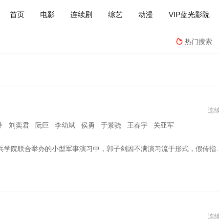
首页
电影
连续剧
综艺
动漫
VIP蓝光影院
热门搜索

连
芽 刘奕君 阮巨 李幼斌 侯勇 于景骁 王春宇 关亚军
，虽引发哗然，却获赏识调任396旅一营营长。他激发官兵血性，赢得信任，但在一次对抗中由于失误，导致战友受伤及上级被俘。在经历处分、转业申请等波折后，他重归部队，转型创新，最终带领新质合成部队在实战化检验中大放异彩，逆风翻盘，打了一场令人耳目一新的新时代战争。
连