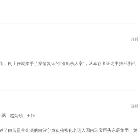
连
黑手罗怀功。与此同时，罗怀功旗下的姜云化工集团长期排污致村民患上绝症，民情愤懑，被告到法院。市级领导为了保GDP增长，要求手下留情。齐衡坚决排除干扰，秉公执法，进行公正判决，遭到罗怀功报复，险些丧命。郭念尸骸被发现，一直拒不认罪的郑夺被罗怀功杀人灭口。在齐衡等人的大力协助下，公安机关将罗怀功犯罪团伙摧毁，不法分子被法院公正判决。作为人世间维护公平正义的最后一道防线，齐衡和他的法院同事们，在司法体制改革精神的指引下，用所有的精力去维护社会的公平正义，让依法治国的制度体系有力地落实在中国大地。
连
小飒 赵炳锐 王姬
辰集团，凭借非凡的才华和毅力一路打拼逆袭。与此同时，由张涵予饰演的林弈作为东辰元老也为守护十年的誓言暗地谋划着权力的棋局，直到两人在博弈的过程中逐渐抽丝剥茧出真相，才意识到逆光前行中共同的初心。