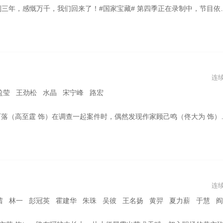
回来了！#国家宝藏# 第四季正在录制中，节目依旧透过国宝的前世今生，与你一起洞见中华文明上下五千年。这场跨越古今的对话即将重启，你准备好了吗？ ”
连
盈莹 王劲松 水晶 宋宁峰 路宏
中所描绘的犯罪现场与自己正在调查的案发现场离奇重合，虚构与现实交错，一切真的只是巧合？而小说的出现也为二人的追查提供了新的方向，但与此同时也将他们引向了更深的迷局......案中案，谜中谜，隐藏在幕后的凶手究竟是谁？ 该剧改编自松本清张同名小说。
连
霍建华 朱珠 吴彼 王名扬 黄羿 夏力薪 于慧 阎青妤 蓝盈莹 陈瑶 吴玉芳 侯长荣 张月 刘钧 高曙光 蒋雪鸣