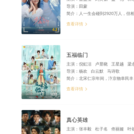
导演：
田蒙
简介：
人一生会碰到2920万人，但相遇的几率只有0.00487，安然与宋恩的相遇，是命运送给两个人的奇迹。 音乐老师安然
查看详情

4.2
五福临门
主演：
倪虹洁 卢昱晓 王星越 梁永棋 柯颖 吴宣仪 黄
导演：
杨欢 白云默 马诗歌
简介：
北宋仁宗年间，汴京物阜民丰，声名远播天下。洛阳富户郦娘子举家远迁汴京，一为投奔早嫁的二女福慧，二为解决一桩陈年心事。 郦娘子一生最得意的事便是有五位如花似玉的千金，可惜大娘寿华青春守寡
查看详情

完结
真心英雄
主演：
张丰毅 杜子名 佟丽娅 叶祖新 钱泳辰 艾东 闫