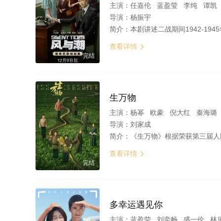
主演：
任嘉伦 蓝盈莹 李纯 谭凯 马启越 
导演：
杨振宇
简介：
本剧讲述二战期间1942-1945年澳门“孤岛”时期的抗战风云故事。1941年12月香港沦陷后，澳门成为各国战略物资中转交换的重要港口和国际情报中心，被推到风口浪尖。澳葡政府名为“中立”，实则任由日军
查看详情

完结
生万物
主演：
杨幂 欧豪 倪大红 秦海璐 邢菲
导演：
刘家成
简介：
《生万物》根据荣获第三届人民文学奖的长篇小说《缱绻与决绝》改编，以鲁南农村
查看详情

完结
多幸运遇见你
主演：
蓝盈莹 刘奕畅 盛一伦 林