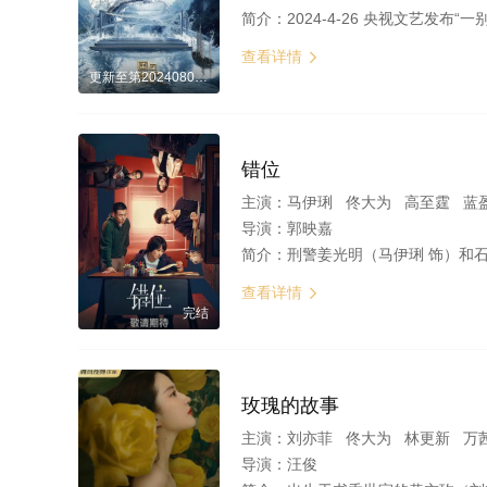
简介：
2024-4-26 央视文艺发布“一别三年，感慨万千，我们
查看详情

更新至第20240803期
错位
主演：
马伊琍 佟大为 高至霆 蓝
导演：
郭映嘉
简介：
刑警姜光明（马伊琍 饰）和石落（高至霆 饰）在调查一起案件时，偶然发现作家顾己鸣（佟大为 饰）的小说
查看详情

完结
玫瑰的故事
主演：
刘亦菲 佟大为 林更新 万茜 林一 彭冠英 
导演：
汪俊