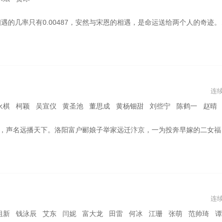
和拳手宋恩在不同的时间选择了到同一所水上学校任教，在这个犹如世外乐园的学校里，两个年轻人通过一本神奇的日记展开了跨时空的交流，在一次次文字与心灵的交流碰撞中，爱情悄然滋生。都说相爱不能抵万难合适才能，两个人命中注定的相遇究竟会走向牵手还是分离？ 影片改编自泰国电影《教师日记》。
连
圣池 董思成 黄杨钿甜 刘些宁 陈鹤一 赵晴 曾舜晞 蓝盈莹 孙晶晶 李昀锐 左小青 董春辉 程莉莎 白川 李明德 昌
、无心再嫁；三娘康宁性情泼悍，人送诨名胭脂虎；四娘好德脾气憨直、口无遮拦；五娘乐善娇宠过甚、眼高于顶。女儿们皆因美貌才情闻名洛阳，婚事却久难成就，成了郦娘子的心病。于是她立下豪言，要赴京为女儿另觅良缘。 众人兴冲冲地赶到汴京，信心却被现实击得七零八落。二娘无故给了娘家姐妹闭门羹，安身不易，郦家众人只得齐心协力，重操旧业做起生意，慢慢物色德才兼备的好郎君，中途波折不断、笑料频出，最终郦家女儿们都心想事成、觅得良缘，谱写了一出热闹的北宋市井姻缘喜剧。
连
妮 富大龙 田雷 何冰 江珊 张萌 范帅琦 谭凯 罗一舟 陈天明 余男 练练 苏晓彤 蓝盈莹 高至霆 董勇 宋洋 丁冠森