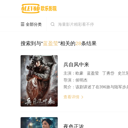
全部分类


搜索到与“
蓝盈莹
”相关的
28
条结果
兵自风中来
主演：
欧豪 蓝盈莹 丁勇岱 史兰
导演：
侯明杰
简介：
该剧讲述了在396旅与陆军步兵学院联合举办的小型军事演习中，郭子剑因不满演习流于形式，假传指令要求真打实抗
查看详情

完结
夜色正浓