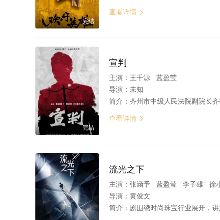
查看详情

完结
宣判
主演：
王千源 蓝盈莹
导演：
未知
简介：
齐州市中级人民法院副院长齐衡，刚上任就接手了案情复杂的“渔船杀人案”，从幸存者证词中抽丝剥茧发现漏洞，成功查明郑夺杀人事实。齐衡的儿子齐伦在电视上看到郑夺，认出郑夺就是绑架自己母亲郭念的凶手，由此牵出幕后
查看详情

完结
流光之下
主演：
张涵予 蓝盈莹 李子雄 徐
导演：
黄俊文
简介：
剧围绕时尚珠宝行业展开，讲述了由蓝盈莹饰演的白汐宁身负秘密化名进入国内珠宝巨头东