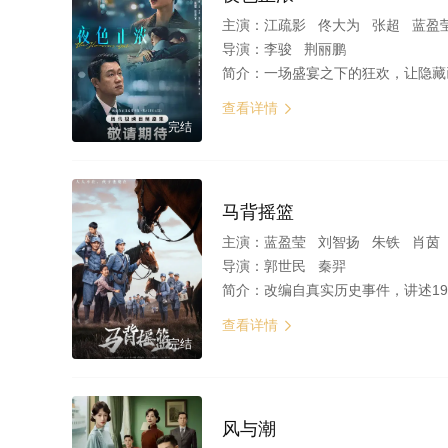
主演：
江疏影 佟大为 张超 蓝盈莹 
导演：
李骏 荆丽鹏
简介：
一场盛宴之下的狂欢，让隐藏已久的暗涌浮现，唤醒了所有装睡的人，也触发了GST酒
查看详情

完结
马背摇篮
主演：
蓝盈莹 刘智扬 朱铁 肖茵 牛北壬 张黎明 刘
导演：
郭世民 秦羿
简介：
改编自真实历史事件，讲述1946年延安第二
查看详情

完结
风与潮