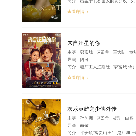
简介：
出生于书香世家的黄亦玫（刘亦菲 饰）一路在呵护中长大，从小便展露出艺术天赋。初入职场的黄亦玫很快受到重用，与合作伙伴庄国栋相识相爱，但最终错过彼此，
查看详情

完结
来自汪星的你
主演：
郭富城 蓝盈莹 王大陆 黄
导演：
陆可
简介：
糖厂工人江斯旺（郭富城 饰）独自抚养女儿江露（蓝盈莹 饰）成长，不料在阴
查看详情

6.6
欢乐英雄之少侠外传
主演：
孙艺洲 蓝盈莹 杨玏 白客
导演：
尚敬
简介：
平安镇“富贵山庄”，是江湖上最大帮派“百佬会”的驻地，渴望退休的三位长老为把子女林太平（杨玏 饰）、王动（孙艺洲 饰）、燕七（蓝盈莹 饰）培养成接班人，不仅中断了他们的生活费，还试图