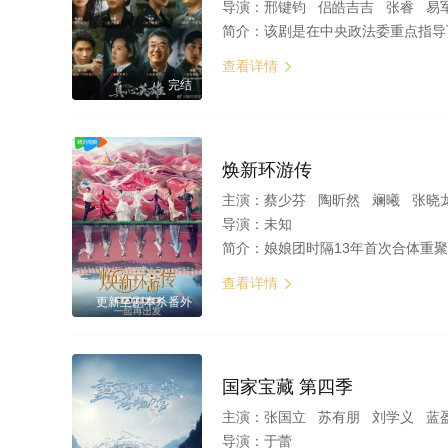
导演：
邢键钧 侣皓吉吉 张睿 易
简介：
该剧是在中央政法委重点指导下， 以公安、 检察
查看详情

完结
焕新环游传
主演：
蔡少芬 陶昕然 斓曦 张晓
导演：
未知
简介：
娘娘团时隔13年首次合体重聚，带着曾经回忆和新的憧憬组成“焕新团
查看详情

更新至剧本杀番外
国家宝藏 第四季
主演：
张国立 苏有朋 刘学义 蓝
导演：
于蕾