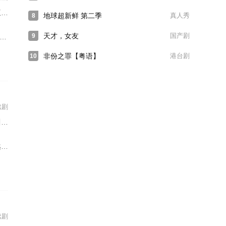
萱
地球超新鲜 第二季
真人秀
8
天才，女友
国产剧
9
非份之罪【粤语】
港台剧
10
续剧
宇
事
续剧