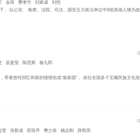
军 金琛 费聿竹 刘家成 刘恺
、法院、司法、国安五大政法单位中8组英雄人物为故事原型的政法题材剧。以单元剧的形式首次揭秘近年大案要案的背后故事。
龙 蓝盈莹 陈思斯 杨九郎
”， 前往全国多个宝藏民族文化发源地，通过深度探访、游学体验各地民俗文化和风土人情， 在每地采集最具特色的符号性元素，并留下焕新设计作业，完成此次采风之旅。
盈莹 张新成 苑琼丹 樊少皇 杨志刚 薛凯琪