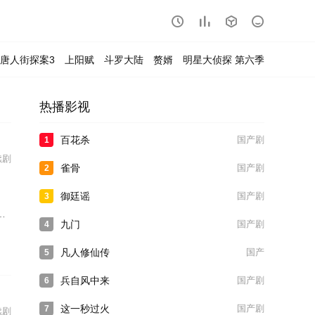




唐人街探案3
上阳赋
斗罗大陆
赘婿
明星大侦探 第六季
热播影视
百花杀
国产剧
1
续剧
雀骨
国产剧
2
御廷谣
国产剧
3
九门
国产剧
4
凡人修仙传
国产
5
兵自风中来
国产剧
6
这一秒过火
国产剧
7
续剧