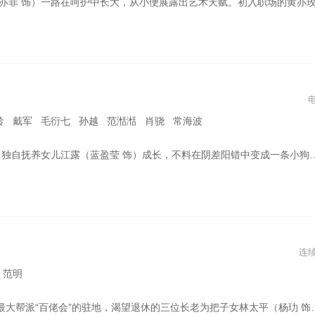
这段职场磨炼也令她对自己的人生有了更清晰的规划，决定重返校园求学深造。毕业后，她和学长方协文步入婚姻殿堂。可婚后两人发展方向相去甚远，最 终选择离婚。黄亦玫开始创业，在艺术品策展领域打拼出一片天地，在此期间还遇到了自己的灵魂伴侣溥家明，可溥家明只剩几个月的生命，两人这段爱情最终以生死离别画上句号。 但黄亦玫没有就此消沉，她还是一如既往地为活出更精彩的自己而努力着
龄 戴军 毛衍七 孙越 范湉湉 肖骁 常海波
差阳错中变成一条小狗。狗爸阿旺费尽力气找到女儿，发现此时江露已长大成人，并成为了一位创作歌手，但看似光鲜亮丽的背后却另有隐情。老爸决定以小狗阿旺的身份开启一段“守护之旅”……
连
 范明
通过制造难题加速子女的成长。不料半路杀出的平民侠客郭大路（白客 饰）扰乱了他们的计划。他 与三个少侠结为好友，办武馆、报馆、戏班、侦探社……非 但越折腾越穷，还引来对手的趁虚而入……同时，四少侠还要面临内部团结、敌对势力、爱情纠纷等问题。渐渐地，他们有了谋生能力，互相惺惺相惜，爱情关系也纷纷开花结果……当三长老决心把长老之位传给三少侠的时候，少侠们却拒绝了。他们觉得，在平凡中给自己和别人带来欢乐的人也是英雄。 该剧根据古龙同名小说改编。