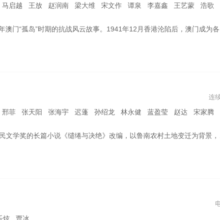
王放 赵润南 梁大维 宋文作 谭泉 李嘉鑫 王艺蒙 浩歌 胡明 朱铁 徐嘉雯 王今心 韩立
泽荣作特务机关横行霸道。爱国华人何贤、马万祺以及中共地下党柯麟等人以强烈的爱国心与责任感团结同胞，凝聚起中华总商会、镜湖医院和同善堂等澳门华人社团力量奋力反抗。在危难时刻，他们发现只有中国共产党才能救中国，才能给中华民族带来全新的希望。澳门爱国华人和中国共产党同心同德与日本侵略者在金融战、情报战、物资战等各条阵线上斗智斗勇，取得一次次重大胜利。澳门的抗日救亡运动，不仅帮助澳门同胞渡过了澳门史上艰难的“风潮”岁月，同时筹集大量抗战物资和款项为支持全中国抗战和世界反法西斯战争作出了重要贡献。
连
 张天阳 张海宇 迟蓬 孙绍龙 林永健 蓝盈莹 赵达 宋家腾 潘之琳 艾东 于震
土地变迁为背景，讲述了以宁绣绣、封大脚、费左氏为代表的宁、封、费三个家族、两代人的兴衰史。天牛庙村村民为同一片土地不断努力，是跨越多年打不散的邻里情，也是老一辈农民对土地的敬畏与依恋。
乐炫 贾冰