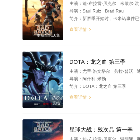
主演：
迪·布拉雷·贝克尔 米歇尔·
导演：
Saul Ruiz Brad Rau
简介：
新赛季开始时，卡米诺事件已经过去了几个月，而 Bad Batch 在共和国垮台后继续他们在帝国中航行的旅程。 他们将与新朋友和熟悉的朋友和敌人相遇，因为他们将执行各种激动人心的佣兵任务，将他们带
查看详情

更新至第16集
DOTA：龙之血 第三季
主演：
尤里·洛文塔尔 劳拉·普沃 
导演：
阿什利·米勒
简介：
DOTA：龙之血 第三季
查看详情

完结
星球大战：残次品 第一季
主演：
迪·布拉雷·贝克尔 温明娜 