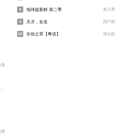
地球超新鲜 第二季
真人秀
8
天才，女友
国产剧
9
非份之罪【粤语】
港台剧
10
动漫
动漫