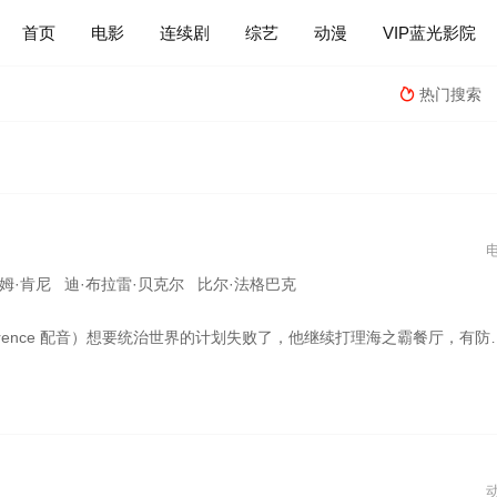
首页
电影
连续剧
综艺
动漫
VIP蓝光影院
热门搜索

姆·肯尼 迪·布拉雷·贝克尔 比尔·法格巴克
配音）想要统治世界的计划失败了，他继续打理海之霸餐厅，有防水电脑凯伦作为伙伴和妻子，蟹老板作为永不消停的对家……