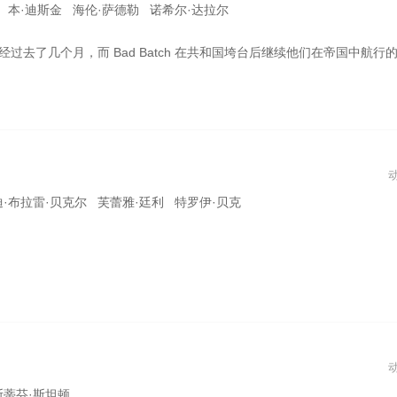
洪 本·迪斯金 海伦·萨德勒 诺希尔·达拉尔
到意想不到和危险的新地方。 “星球大战：坏批次”第 2 季由艾美奖®提名人迪·布拉德利·贝克（“美国爸爸！”）和艾美奖®提名人米歇尔·昂（“行尸之惧：462 航班”）配音。 作为欧米茄的声音。 艾美奖® 得主 Rhea Perlman（《明迪计划》、《干杯》）回归客串出演 Cid，Noshir Dalal（《小马》、《猫头鹰之家》）回归客串出演 Vice Admiral Rampart 和艾美奖® 赢家万达·赛克斯（“厄普肖”、“黑人”）在该剧中首次客串演出，饰演菲·热那亚
迪·布拉雷·贝克尔 芙蕾雅·廷利 特罗伊·贝克
斯蒂芬·斯坦顿