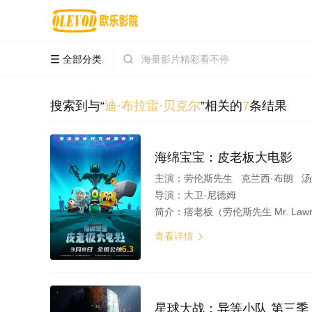
全部分类


搜索到与“
迪·布拉雷·贝克尔
”相关的
7
条结果
海绵宝宝：皮老板大电影
主演：
劳伦斯先生 克兰西·布朗 汤
导演：
大卫·尼德姆
简介：
痞老板（劳伦斯先生 Mr. Lawrence 
查看详情

6.3
星球大战：异等小队 第三季