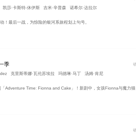
洪 凯莎·卡斯特-休伊斯 吉米·辛普森 诺希尔·达拉尔
出动！最后一战，为惊险的银河系旅程划上句号。
一季
Mendez 克里斯蒂娜·瓦伦苏埃拉 玛德琳·马丁 汤姆·肯尼
onna and Cake」！新剧中，女孩Fionna与魔力猫猫Cake将共同踏上自我探索之旅，首季10集，单集20分钟！这对Finn和Jake的性转形象首次出现于AT第三季。