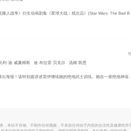
：残次品》(Star Wars: The Bad Batch，暂译)。故事围绕独特的克隆人军队——残次品(The Bad Batch)展开。该剧将于2021年播出。
比利·迪·威廉姆斯 迪·布拉雷·贝克尔 汤姆·凯恩
一些神秘的东西，让她在时间中飞驰，遇到了星战传奇人物，并参观了过去的一些地方，但她还是必须为了生命日回家。凯莉·玛丽·陈、比利·迪·威廉姆斯、安东尼·丹尼尔斯分别为罗斯·蒂可、兰多、C-3PO配音。该特别篇将于11月17日登陆Disney+
服务，本站不存储、不制作任何视频，不承担任何由于内容的合法性及健康性所
若本站收录内容侵犯了您的权益，请附说明联系邮箱，本站将第一时间处理。