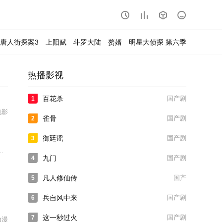




唐人街探案3
上阳赋
斗罗大陆
赘婿
明星大侦探 第六季
热播影视
百花杀
国产剧
1
电影
雀骨
国产剧
2
御廷谣
国产剧
3
九门
国产剧
4
凡人修仙传
国产
5
兵自风中来
国产剧
6
这一秒过火
国产剧
7
动漫