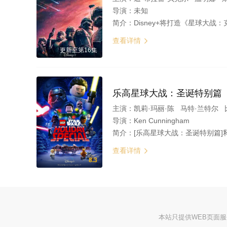
导演：
未知
简介：
Disney+将打造《星球大战：克隆人战争》衍生动画剧集《星球大战
查看详情

更新至第16集
乐高星球大战：圣诞特别篇
主演：
凯莉·玛丽·陈 马特·兰特尔 
导演：
Ken Cunningham
简介：
[乐高星球大战：圣诞特别篇]释出海报！该特别篇讲述雷伊继续她的绝地武士训练。她在一座绝地神庙中遇到了
查看详情

8.3
本站只提供WEB页面