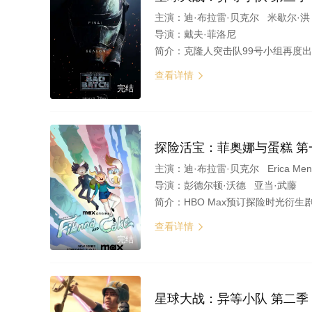
主演：
迪·布拉雷·贝克尔 米歇尔·
导演：
戴夫·菲洛尼
简介：
克隆人突击队99号小组再度
查看详情

完结
探险活宝：菲奥娜与蛋糕 第
主演：
迪·布拉雷·贝克尔 Erica 
导演：
彭德尔顿·沃德 亚当·武藤
简介：
HBO Max预订探险时光衍生剧「Adventure Time: Fi
查看详情

完结
星球大战：异等小队 第二季