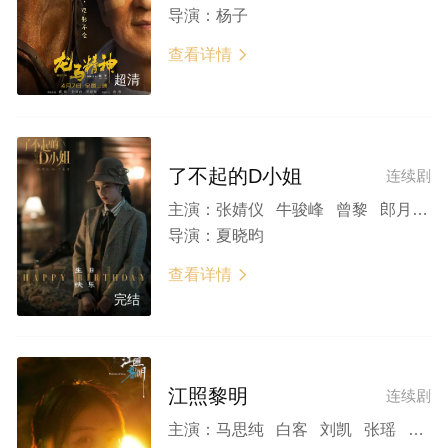
导演：
杨子
查看详情

超清
了不起的D小姐
连续剧
主演：
张婧仪 牛骏峰 曾黎 郎月婷 郝平 矢野浩二 梁冠华 阿如那 焦刚 杨子骅 刘泊潇 栾元晖 李晓川 周知
导演：
夏晓昀
查看详情

完结
江照黎明
连续剧
主演：
马思纯 白客 刘凯 张瑶 高旭阳 张本煜 史可 郎月婷 赵淑珍 袁文康