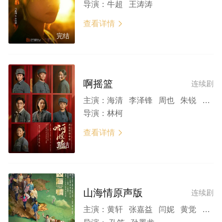
导演：
牛超 王涛涛
查看详情

完结
啊摇篮
连续剧
主演：
海清 李泽锋 周也 朱锐 徐绍瑛 郎月婷 李芯逸 田征 刘润南 李宝安 张航瑜 王超北
导演：
林柯
查看详情

完结
山海情原声版
连续剧
主演：
黄轩 张嘉益 闫妮 黄觉 姚晨 陶红 王凯 热依扎 黄尧 白宇帆 尤勇智 胡明 姜冠南 王莎莎 郭京飞 祖峰 白宇 郎月婷