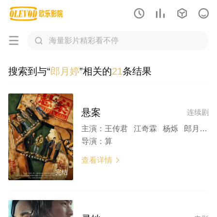






搜索到与“
郎月婷
”相关的
21
条结果
悬案
连续剧
主演：
王传君 江奇霖 杨烁 郎月婷 岳云鹏 姜冠南 黄觉 曾美慧孜 公磊 王砚辉 艾丽娅 甘昀宸 刘丹 刘畅 刘洋 金泽灏 周野芒 董牧沙 葛四 翟小兴 尚铁龙 黄璐
导演：
算
查看详情

完结