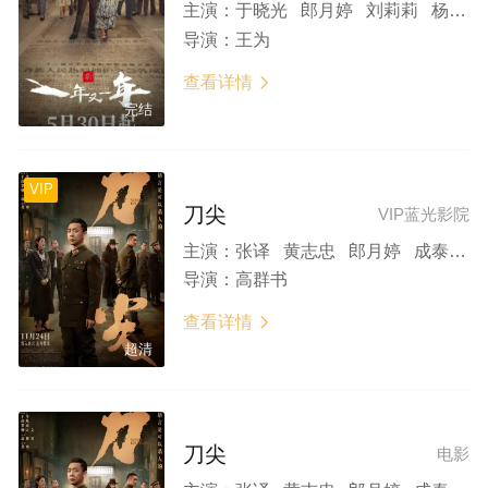
主演：
于晓光 郎月婷 刘莉莉 杨若兮 何政军 刘伟 李东霖 刘亭作 马灿灿 沈瑶
导演：
王为
查看详情

完结
VIP
刀尖
VIP蓝光影院
主演：
张译 黄志忠 郎月婷 成泰燊 沙溢
导演：
高群书
查看详情

超清
刀尖
电影