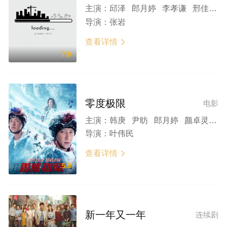
主演：
邱泽 郎月婷 李孝谦 邢佳栋 柯达
导演：
张岩
查看详情

7.0
零度极限
电影
主演：
韩庚 尹昉 郎月婷 颜卓灵 刘显达
导演：
叶伟民
查看详情

5.0
新一年又一年
连续剧