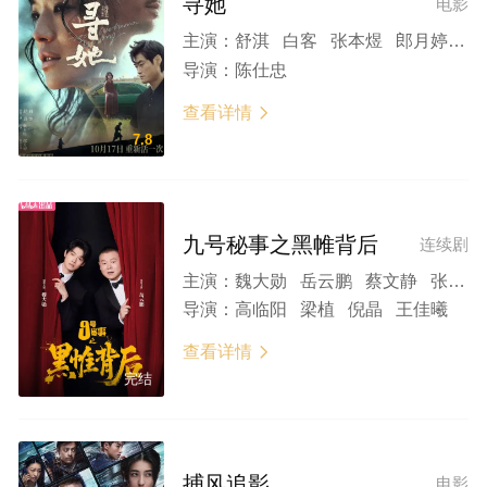
寻她
电影
主演：
舒淇 白客 张本煜 郎月婷 邱天 茂涛 恬妞 袁祥仁 邵伟桐 吴佳尼 李相炫 张一心
导演：
陈仕忠
查看详情

7.8
九号秘事之黑帷背后
连续剧
主演：
魏大勋 岳云鹏 蔡文静 张子贤 张俪 郎月婷 蒋诗萌 刘陆 闫楠 王小木 节冰 王雅婷
导演：
高临阳 梁植 倪晶 王佳曦
查看详情

完结
捕风追影
电影