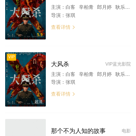
主演：
白客 辛柏青 郎月婷 耿乐 孙宁 李晓川 张本煜 卓杰泽仁 李浩天 桑茗胜 李感 李延
导演：
张琪
查看详情

5.9
VIP
大风杀
VIP蓝光影院
主演：
白客 辛柏青 郎月婷 耿乐 孙宁 李晓川 张本煜 卓杰泽仁 李浩天 桑茗胜 李感 李延
导演：
张琪
查看详情

超清
那个不为人知的故事
电影