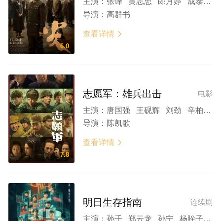
主演：
张译 黄志忠 郎月婷 成泰燊 沙溢
导演：
高群书
查看详情

6.0
志愿军：雄兵出击
电影
主演：
唐国强 王砚辉 刘劲 辛柏青 张颂文 黄晓明 章子怡 朱亚文 张子枫 魏大勋 肖央 王骁 陈飞宇 魏晨 尹昉 张宥浩 海清 王传君 郎月婷 杜淳 贾冰 林永健 王伍福 安荣生 王楷勝 郭晓峰 郭晓东 李乃文 聂远 唐曾 袁文康 赵波 李光洁 张海宇 李感 王道铁 保剑锋 纪焕博 王乃训 叶禾 李卓阳 朱一龙
导演：
陈凯歌
查看详情

7.8
明日生存指南
连续剧
主演：
孙千 郑云龙 孙宁 杨肸子 段奕宏 罗一舟 鄂靖文 蒋龙 张弛 郭俊辰 苏晓彤 姚安娜 陈瑶 牛子藩 朱研 杨玏 郎月婷 牛飘