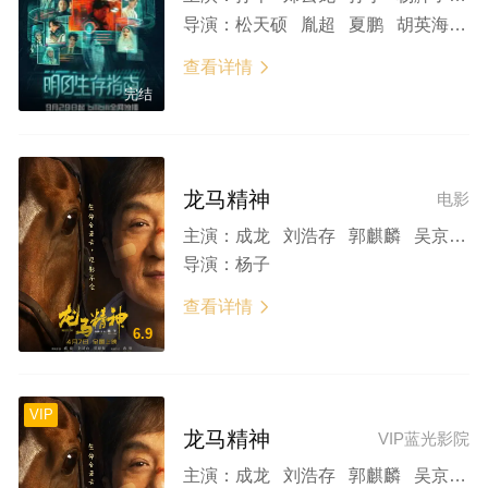
导演：
松天硕 胤超 夏鹏 胡英海 张誉耀 惠晓立
查看详情

完结
龙马精神
电影
主演：
成龙 刘浩存 郭麒麟 吴京 余皑磊 容祖儿 于荣光 安志杰 小沈阳 郎月婷 释彦能 潘斌龙 贾冰 印小天 唐季礼 吕良伟 李治廷 张双利 孔琳 汪铎 陈铭 高曙光 王海祥 黄恺杰 谢鸿鑫
导演：
杨子
查看详情

6.9
VIP
龙马精神
VIP蓝光影院
主演：
成龙 刘浩存 郭麒麟 吴京 余皑磊 容祖儿 于荣光 安志杰 小沈阳 郎月婷 释彦能 潘斌龙 贾冰 印小天 唐季礼 吕良伟 李治廷 张双利 孔琳 汪铎 陈铭 高曙光 王海祥 黄恺杰 谢鸿鑫