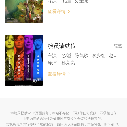
导演：
孔笙 孙墨龙
查看详情

完结
演员请就位
综艺
主演：
沙溢 陈凯歌 李少红 赵薇 郭敬明 李诚儒 王迅 明道 陈若轩 郭俊辰 董力 包文婧 刘雅瑟 鄂靖文 薇薇 徐洋 李滨 金靖 陈小纭 张云龙 牛骏峰 郎月婷 祝绪丹 毛晓慧 佟梦实 张哲瀚 郭月 沈梦辰 邢菲 黄俊捷 彭小苒 于小彤 赵文浩 黄尧 段博文 宋芸桦 陈瑶 康可人 任容萱 袁奇峰 杨迪 周奇 高至霆 张榕容 钟欣潼
导演：
孙亮亮
查看详情

完结
本站只提供WEB页面服务，本站不存储、不制作任何视频，不承担任何
由于内容的合法性及健康性所引起的争议和法律责任。
若本站收录内容侵犯了您的权益，请附说明联系邮箱，本站将第一时间处理。