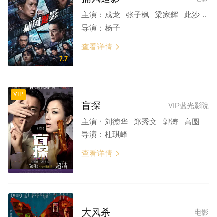
主演：
成龙 张子枫 梁家辉 此沙 文俊辉 周政杰 王紫逸 郎月婷 林秋楠 王振威 李哲坤
导演：
杨子
查看详情

7.7
VIP
盲探
VIP蓝光影院
主演：
刘德华 郑秀文 郭涛 高圆圆 王紫逸 郎月婷 卢海鹏 黄文慧 林雪 姜皓文
导演：
杜琪峰
查看详情

超清
大风杀
电影