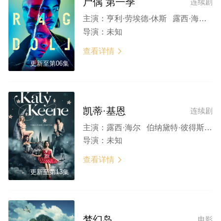
尸偶 第一季
连续剧
主演：
亨利·劳埃德-休斯 露西·海尔 泰利莎·特谢拉 阿里·库克 Eric Raymond Lim 道格·麦克梅金
导演：
未知
查看详情

更新至第06集
凯蒂·基恩
连续剧
主演：
露西·海尔 伯纳黛特·彼得斯 乔尼·波查普 陈朱莉 罗比·德拉费勒
导演：
未知
查看详情

更新至第13集
梦幻岛
电影