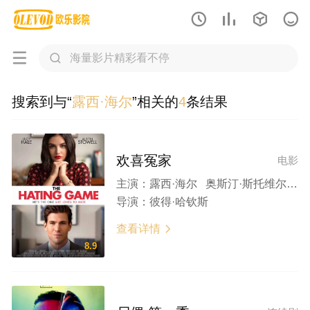






搜索到与“
露西·海尔
”相关的
4
条结果
欢喜冤家
电影
主演：
露西·海尔 奥斯汀·斯托维尔 Damon Daunno 沙基纳·贾弗里 柯宾·伯恩森
导演：
彼得·哈钦斯
查看详情

8.9