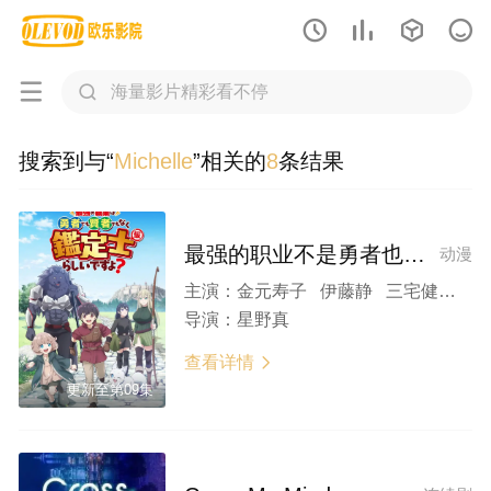






搜索到与“
Michelle
”相关的
8
条结果
最强的职业不是勇者也不是贤者好像是鉴定士(伪)的样子?
动漫
主演：
金元寿子 伊藤静 三宅健太 Lamalfa Michelle立山 首藤志奈
导演：
星野真
查看详情

更新至第09集