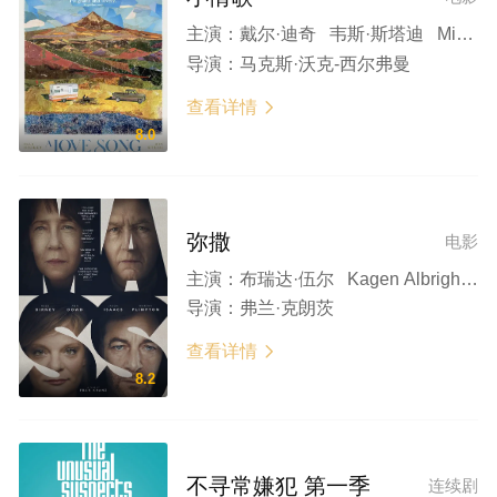
主演：
戴尔·迪奇 韦斯·斯塔迪 Michelle Wilson Benja K. Thomas 约翰·维伊
导演：
马克斯·沃克-西尔弗曼
查看详情

8.0
弥撒
电影
主演：
布瑞达·伍尔 Kagen Albright Michelle N. Carter 玛莎·普林顿 詹森·艾萨克
导演：
弗兰·克朗茨
查看详情

8.2
不寻常嫌犯 第一季
连续剧