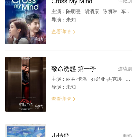
Cross My Mind
连续剧
主演：
陈明憙 胡渭康 陈凯琳 车婉婉 欧阳靖 麦玲玲 Nathan Ing 克里斯蒂娜·高根 Hugh Tran Rohan Gupta 黄碧莲 Michelle Park
导演：
未知
查看详情

完结
致命诱惑 第一季
连续剧
主演：
丽兹·卡潘 乔舒亚·杰克逊 阿曼达·皮特 伯特·布洛斯 Gary Perez Tiago Roberts 菲奈莎马丁内斯 Jesse Mackey Alfred Smith III 安东尼·L·费尔南德斯 Michelle Twarowska
导演：
未知
查看详情

完结
小情歌
电影