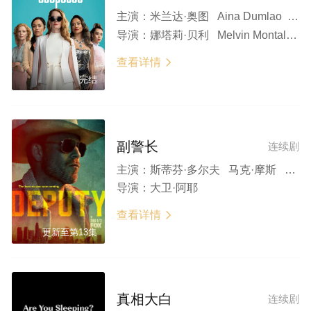
主演：
米兰达·奥图 Aina Dumlao Michelle Vergara Moore 皮特·奥布莱恩 托比·莱昂纳德·摩尔 马特丹 Heather Mitchell 瑞妮·林 苏茜·波特
导演：
娜塔莉·贝利 Melvin Montalban
查看详情

完结
副警长
连续剧
主演：
斯蒂芬·多尔夫 马克·摩斯 科里·斯科特·艾伦 汉娜·艾琳 娜塔莉·西格利尤缇 克里斯·加恩 约翰·盖蒂尔 迪塞尔·马德金斯 雅拉·马丁内斯 沙恩·保罗·麦吉 贝克斯·泰勒-克劳斯 布莱恩·范·霍尔特 本杰明·韦弗 玛丽亚·Z·威尔逊 Landon Brooks Michelle Jubilee Gonzalez Vanessa Aranegui James William Ballard Danielle Moné Truitt
导演：
大卫·阿耶
查看详情

更新至第13集
真相大白
连续剧