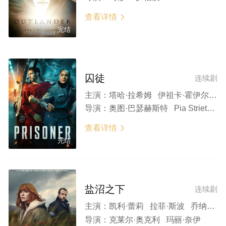
查看详情

完结
囚徒
连续剧
主演：
塔哈·拉希姆 伊祖卡·霍伊尔 Jessica Barker-Wren 丹尼尔·贝茨 芬恩·本尼特 乔丹·朗 斯蒂文·埃尔德 Adil Akram 埃迪·马森
导演：
奥图·巴瑟赫斯特 Pia Strietmann
查看详情

完结
盐沼之下
连续剧
主演：
凯利·蕾莉 拉菲·斯波 乔纳森·普雷斯 娜奥米·杨 哈利·劳蒂 朱利安·刘易斯·琼斯 拉维·穆尔塔尼 萨缪尔·W·霍奇森 奈杰尔·詹姆斯·布拉德利 英迪尔·马伦 塞塔·因德尼
导演：
克莱尔·奥克利 玛丽·奈伊