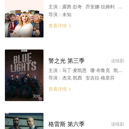
主演：
露茜·彭奇 乔安娜·拉姆利 菲利帕·邓恩 塞缪尔·安德森 希沃恩·麦克斯维尼 罗森达·桑德尔 Daniel Charles Doherty Katie Kitson
导演：
未知
查看详情

完结
警之光 第三季
连续剧
主演：
马丁·麦凯恩 珊·布鲁克 凯瑟琳·德夫林 弗兰克·布莱克 内森·布兰尼夫 德瓦尔·麦金尼
导演：
杰克·凯西 安吉拉·格里芬
查看详情

完结
格雷斯 第六季
连续剧