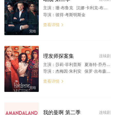
主演：
珊·布鲁克 汉娜·卡利克-布朗 西蒙·佩吉 杜俊纬 Julie Barclay
导演：
彼得·考斯明斯金
查看详情

完结
理发师探案集
连续剧
主演：
莎莉·菲利普斯 夏洛特·乔丹 本·卡斯尔-吉布 阿德里安·胡德 米歇尔·吉利弗 玛丽·海伦·贝里 安娜-露易丝·普拉曼 荒卷绘美
导演：
杰梅因·朱利安 保罗·吉布森 特蕾西·拉科姆
查看详情

完结
我的曼啊 第二季
连续剧