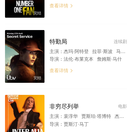
查看详情

完结
特勤局
连续剧
主演：
杰玛·阿特登 拉菲·斯波 马克·斯坦利 阿莉克丝·金斯顿 罗杰·阿拉姆 阿维·纳什 赫立德·阿卜杜拉 罗森达·桑德尔 伊芙·海因德 安马卡·奥卡福
导演：
法伦·布莱克本 詹姆斯·马什
查看详情

完结
非穷尽列举
电影
主演：
裴淳华 贾斯珀·塔博特 杰米·格洛弗 埃斯玛·阿卡尔
导演：
贾斯汀·马丁