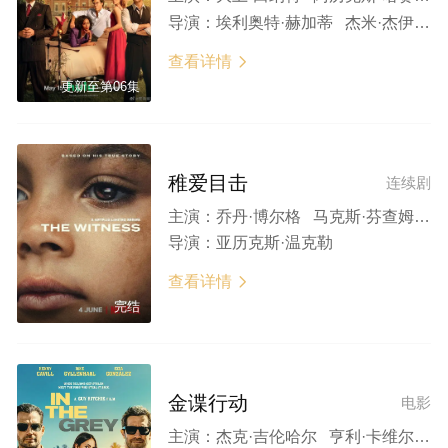
导演：
埃利奥特·赫加蒂 杰米·杰伊·约翰逊 迪·科庞·奥莱利
查看详情

更新至第06集
稚爱目击
连续剧
主演：
乔丹·博尔格 马克斯·芬查姆 尼尔·马斯克尔 凯文·埃尔登 马克·斯坦利 乔纳森·珀恩廷 詹姆斯·德莱顿 凯丽·戈德利曼 詹姆斯·布雷肖 克莱尔·拉什布鲁克
导演：
亚历克斯·温克勒
查看详情

完结
金谍行动
电影
主演：
杰克·吉伦哈尔 亨利·卡维尔 裴淳华 艾莎·冈萨雷斯 费舍·史蒂芬斯 埃米特·J·斯坎伦 克里斯托弗·海维尤 科乔·阿塔 克里斯蒂安·奥乔亚·拉维尼亚 穆罕默德·阿勒·图尔基 杰森·王 卡洛斯·巴登 科里·道格拉斯·坎贝尔 拉娜·阿拉慕丁 贡萨洛·博乌萨 卡洛斯·克劳曼斯莫勒 西尔维娅·纳瓦尔 阿尔韦萨姆·希格达尔 阿列克谢·丘纳耶夫