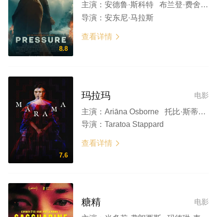
主演：
安德鲁·斯科特 布兰登·费舍 凯瑞·康顿 克里斯·梅西纳 戴米恩·路易斯 康·奥尼尔 乔乔·马卡里 亚历山大·汉森 塔姆馨·托波尔斯基 罗伯特·波特尔 乔舒亚·希尔 托比·威廉姆斯 理查德·克洛西尔 迈克尔·本茨 克里斯平·莱茨
导演：
安东尼·马拉斯
查看详情

8.8
玛拉玛
电影
主演：
Ariāna Osborne 托比·斯蒂芬斯 乌米·迈尔斯 Evelyn Towersey 埃罗尔·尚德
导演：
Taratoa Stappard
查看详情

7.6
糖精
电影