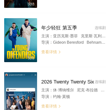
完结
年少轻狂 第五季
连续剧
主演：
亚历克斯·墨菲 克里斯·瓦利 希拉里·罗斯 多米尼克·麦克海尔 沙恩·凯西 P·J·加拉格尔 詹妮弗·巴里 Demi Isaac Oviawe 奥拉·菲茨杰拉德 Rylee Hosford
导演：
Gideon Beresford Behnam Teheri
查看详情

完结
2026 Twenty Twenty Six
连续剧
主演：
休·博纳维尔 尼克·布拉德 切尔茜·克里斯普 保罗·卡斯坦佐 史蒂芬·坤肯 Jimena Larraguivel 亚力克西斯·马沙利克 伯琳达·斯图尔特·威尔逊
导演：
约翰·莫顿
查看详情
