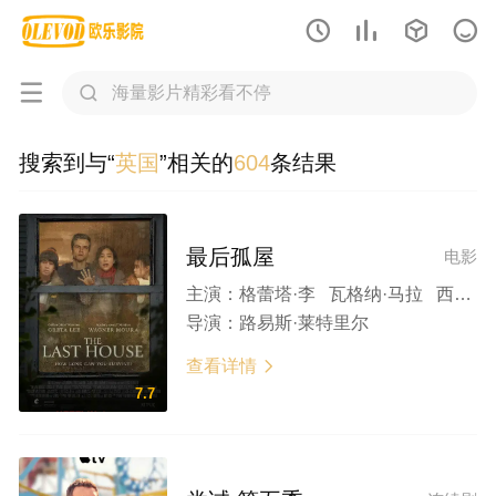






搜索到与“
英国
”相关的
604
条结果
最后孤屋
电影
主演：
格蕾塔·李 瓦格纳·马拉 西德·爱德华兹 刘易斯·古迪 奥黛丽·安德森
导演：
路易斯·莱特里尔
查看详情

7.7