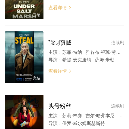
查看详情

完结
强制窃贼
连续剧
主演：
苏菲·特纳 雅各布·福琼·劳埃德 阿奇·马德基 安德鲁·霍华德 艾莉·詹姆斯 乔纳森·斯林格 哈里·米歇尔 Thomas Larkin 塔拉·萨莫斯
导演：
希提·麦克唐纳 萨姆·米勒
查看详情

完结
头号粉丝
连续剧
主演：
莎莉·林赛 吉尔·哈弗本尼 丹尼尔·阿德博伊加 迪恩·安德鲁斯 夏琳·怀特 艾琳·沙纳赫 蒂芙尼·格雷 本·史蒂文森-兰利
导演：
保罗·威尔姆斯赫斯特