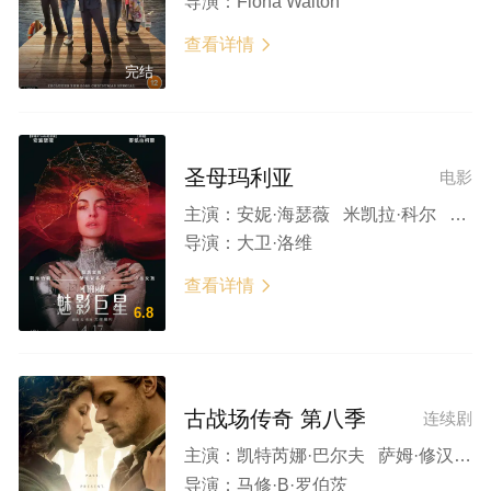
导演：
Fiona Waiton
查看详情

完结
圣母玛利亚
电影
主演：
安妮·海瑟薇 米凯拉·科尔 亨特·莎弗 小枝女孩 雅典娜·弗里泽尔 凯雅·基伯 杰西卡·布朗·芬德利 伊绍拉·巴贝-布朗 阿尔芭·巴普蒂斯塔 茜安·克利福德 帕里纳斯·埃斯梅尔萨德 劳拉·米金 朱莉娅·斯托尔巴 丹尼·维塔勒
导演：
大卫·洛维
查看详情

6.8
古战场传奇 第八季
连续剧
主演：
凯特芮娜·巴尔夫 萨姆·修汉 索菲亚·斯凯尔顿 理查德·兰金
导演：
马修·B·罗伯茨