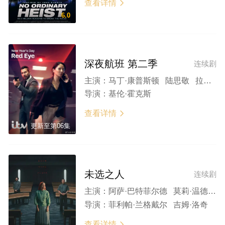
查看详情

6.0
深夜航班 第二季
连续剧
主演：
马丁·康普斯顿 陆思敬 拉塞尔·巴洛格 贝恩·科拉科 汤姆·福布斯 罗伯特·吉尔贝托 江珍美 尼古拉斯·罗尔 莱斯利·夏普 特雷弗·怀特
导演：
基伦·霍克斯
查看详情

更新至第06集
未选之人
连续剧
主演：
阿萨·巴特菲尔德 莫莉·温德索尔 弗拉·菲 克里斯托弗·埃克莱斯顿 希欧布罕·芬内朗 罗里·威尔莫特 Olivia Pickering 阿斯顿·麦考利
导演：
菲利帕·兰格戴尔 吉姆·洛奇
查看详情
