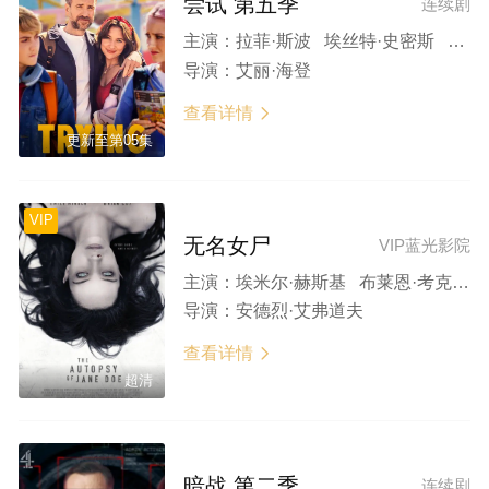
尝试 第五季
连续剧
主演：
拉菲·斯波 埃丝特·史密斯 达伦·博伊德 珊·布鲁克 夏洛特·莱利 西莉亚·伊姆里
导演：
艾丽·海登
查看详情

更新至第05集
VIP
无名女尸
VIP蓝光影院
主演：
埃米尔·赫斯基 布莱恩·考克斯 奥菲利亚·拉维邦德 迈克尔·麦克埃尔哈顿 奥尔雯·凯瑟琳·凯莉
导演：
安德烈·艾弗道夫
查看详情

超清
暗战 第二季
连续剧