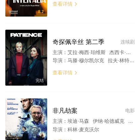
查看详情

8.2
奇探佩辛丝 第二季
连续剧
主演：
艾拉·梅西·珀维斯 杰西卡·海因斯 纳森·威尔士 马克·本顿 阿德里安·劳林斯 Ali Ariaie Connor Curren 丽莎·萨多威 汤姆·李维斯
导演：
马滕·穆尔凯尔克 拉夫·林特因斯
查看详情

完结
非凡劫案
电影
主演：
埃迪·马森 伊纳·哈德威克 米歇尔·费尔利 伊娃·伯西斯尔 安德里亚·厄文 帕特里克·欧凯恩 帕迪·詹金斯 J.B.穆尔 乔纳森·哈登 多纳尔·奥汉隆
导演：
科林·麦克沃尔