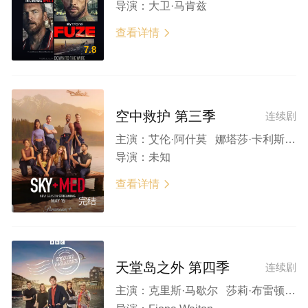
导演：
大卫·马肯兹
查看详情

7.8
空中救护 第三季
连续剧
主演：
艾伦·阿什莫 娜塔莎·卡利斯 摩根·霍姆斯特姆 托马斯·埃尔姆斯 安德烈·金
导演：
未知
查看详情

完结
天堂岛之外 第四季
连续剧
主演：
克里斯·马歇尔 莎莉·布雷顿 莎拉·艾哈迈迪 迪兰·卢埃林 芭芭拉·弗林 费莉西蒂·蒙塔古 吉米·巴姆博 梅琳娜·西纳迪努 伊娃·费勒 菲尔·丹尼尔斯