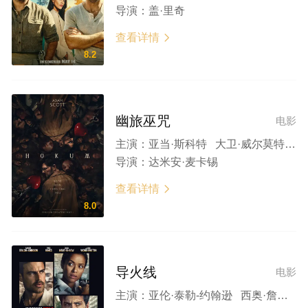
导演：
盖·里奇
查看详情

8.2
幽旅巫咒
电影
主演：
亚当·斯科特 大卫·威尔莫特 奥斯丁·阿梅里奥 弗洛伦丝·奥德什 彼得·库南 布伦丹·康罗伊 迈克尔·帕特里克 威尔·奥康纳
导演：
达米安·麦卡锡
查看详情

8.0
导火线
电影
主演：
亚伦·泰勒-约翰逊 西奥·詹姆斯 萨姆·沃辛顿 古古·姆巴塔-劳 卢克·梅伯利 豪尔赫·莱昂·马丁内斯 莎芙蓉·霍金 奥诺·斯温顿·伯恩 阿历克斯·阿诺