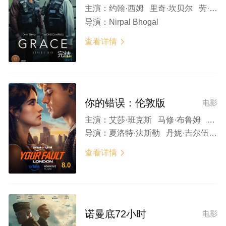
主演：
约翰·西姆 里奇·坎贝尔 劳·巴拉德法 Victoria Bolt 劳拉·埃尔芬斯通 Brad Morrison 朱丽叶·莫塔梅德 佐伊·塔珀
导演：
Nirpal Bhogal
查看详情

完结
你的错误：伦敦版
电影
主演：
艾莎·班克斯 马修·布鲁姆 恩瓦·刘易斯 雷·费隆 伊芙·麦凯林
导演：
夏洛特·法斯勒 丹妮·吉尔伍德
查看详情

8.0
诺曼底72小时
电影