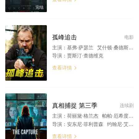
完结
孤峰追击
电影
主演：
基弗·萨瑟兰 艾什顿·桑德斯 索利·麦克劳德 汤米·马丁内兹 奥马尔·查帕罗
导演：
贾斯汀·查德维克
查看详情

8.0
真相捕捉 第三季
连续剧
主演：
荷丽黛·格兰杰 帕帕·厄希度 基连·斯科特 因迪拉·瓦玛 本·迈尔斯 莉娅·威廉姆斯 朗·普尔曼 休·夸希 莱纳斯·罗彻
导演：
安东尼·菲利普森 约翰尼·艾伦 本·切南
查看详情
