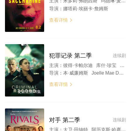
主演：
米多莉·弗朗西斯 玛德琳·麦登 丹妮尔·麦克唐纳 安娜·亚当斯 Joseph Baldwin
导演：
娜塔莉·埃丽卡·詹姆斯
查看详情

8.2
犯罪记录 第二季
连续剧
主演：
彼得·卡帕尔迪 库什·珍宝 达斯汀·德姆瑞·伯恩斯 卢克·帕斯夸里诺 卢瑟·福特 琳赛·马歇尔 彼得·苏利文 邵恩·杜里 斯蒂芬·坎贝尔·莫尔 查理·科里德-米尔斯
导演：
本·威廉姆斯 Joelle Mae David
查看详情

更新至第08集
对手 第二季
连续剧
主演：
大卫·田纳特 阿历克斯·哈赛尔 艾丹·特纳 娜菲萨·威廉姆斯 贝拉·麦克莱恩 凯瑟琳·帕金森 丹尼·戴尔 维多莉亚·斯莫费特 克莱尔·拉什布鲁克 奥利弗·克里斯 莉莎·麦格里利斯