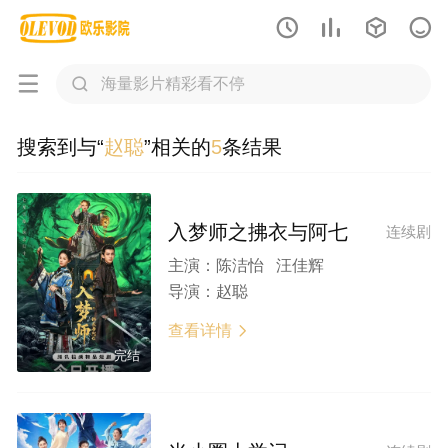






搜索到与“
赵聪
”相关的
5
条结果
入梦师之拂衣与阿七
连续剧
主演：
陈洁怡 汪佳辉
导演：
赵聪
查看详情

完结