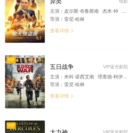
异类
电影
主演：
皮尔斯·布鲁斯南 杰米·钟 蒂姆·罗斯 赫敏·科菲尔德 尼克·卡农
导演：
雷尼·哈林
查看详情

5.7
VIP
五日战争
VIP蓝光影院
主演：
米科·诺西艾南 理查德·柯伊尔 鲁伯特·弗兰德
导演：
雷尼·哈林
查看详情

超清
VIP
大力神
VIP蓝光影院