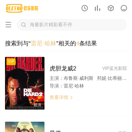






搜索到与“
雷尼·哈林
”相关的
4
条结果
VIP
虎胆龙威2
VIP蓝光影院
主演：
布鲁斯·威利斯 邦妮·比蒂丽娅 威廉·阿瑟东 雷金纳德·维尔约翰逊 弗兰科·内罗
导演：
雷尼·哈林
查看详情

超清