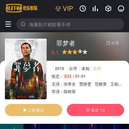
VIP






罪梦者
分享

6.1
很差
较差
还行
推荐
力荐
2019
台湾
未知
免费
状态：
完结
/
01-01
主演：
张孝全
贾静雯
范晓萱
王柏杰
广告
导演：
陈映蓉
立即播放
喜欢
13

