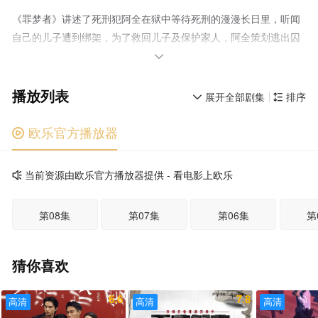
《罪梦者》讲述了死刑犯阿全在狱中等待死刑的漫漫长日里，听闻
自己的儿子遭到绑架，为了救回儿子及保护家人，阿全策划逃出囚
笼，却发现自己身陷更危险的计谋之中。整段过程中，阿全不时会

陷入半梦半醒的境界，他也将带领观众一起踏上救赎之路。故事主
播放列表
轴则是感人的兄弟情、复杂黑帮社会跟惊险逃狱情节。
展开全部剧集
排序


欧乐官方播放器

当前资源由欧乐官方播放器提供 - 看电影上欧乐

第08集
第07集
第06集
第
猜你喜欢
6.6
7.8
高清
高清
高清