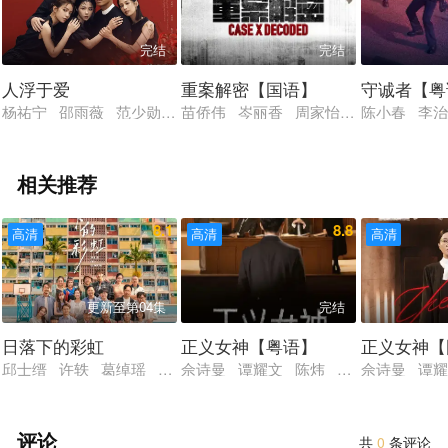
完结
完结
人浮于爱
重案解密【国语】
守诚者【粤
杨祐宁 邵雨薇 范少勋 宋芸桦 简嫚书
苗侨伟 岑丽香 周家怡 朱晨丽 梁靖
陈小春 李治
相关推荐
8.1
8.8
高清
高清
高清
更新至第04集
完结
日落下的彩虹
正义女神【粤语】
正义女神【
邱士缙 许轶 葛绰瑶 唐诗咏 潘灿良 许博文 夏雨 郭锋 吴
佘诗曼 谭耀文 陈炜 周嘉洛 许绍雄
佘诗曼 谭耀
评论
共
0
条评论