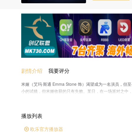
剧情介绍
我要评分
米娅（艾玛·斯通 Emma Stone 饰）渴望成为一名演
小的试镜，但米娅收获的只有失败。某日，在一场派对之中，米娅邂
人之间产生了小小的矛盾，但很快，米娅便被塞巴斯汀身上
塞巴斯汀的鼓励下，米娅辞掉了咖啡厅的工作，专心为自己
爵士乐队，开始演奏自己并不喜欢的现代爵士乐，没想到一
播放列表
远，在理想和感情之间，他们必须做出选择
欧乐官方播放器
