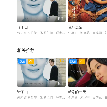
超清
诺丁山
色即是空
朱莉娅·罗伯茨 休·格兰特 理查德·麦凯布 瑞斯·伊凡斯 詹姆斯
任昌丁 河智苑 崔成国 
相关推荐
8.0
超清
VIP
超清
VIP
超清
诺丁山
精彩的一天
朱莉娅·罗伯茨 休·格兰特 理查德·麦凯布 瑞斯·伊凡斯 詹姆斯
全度妍 河正宇 吴智恩 