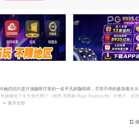
员，但至今她仍旧只是片场咖啡厅里的一名平凡的咖啡师，尽管不停的参加着大大
逅了名为塞巴斯汀（瑞恩·高斯林 Ryan Gosling 饰）的男子，起
展开全部
闪耀的才华以及他对爵士乐的纯粹追求所吸引，最终两人走到了一起。

写起了剧本，与此同时，塞巴斯汀为了获得一份稳定的收入，加入了一支
炮而红。随着时间的推移，努力追求梦想的两人，彼此之间的距离却越来
排
