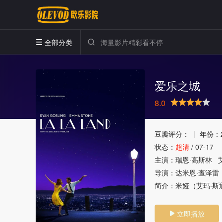
全部分类


爱乐之城
8.0
很差
较差
还行
推荐
力荐
豆瓣评分：
年份：
状态：
超清
/
07-17
主演：
瑞恩·高斯林
导演：
达米恩·查泽雷
简介：
米娅（艾玛·斯
立即播放
