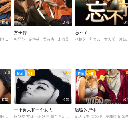
超清
超清
超
方子传
忘不了
·德雷福斯 迪兰·莫兰 亨利·古德曼 朱利安·林希德-图特 罗蕾莱·金
刘彩英 陈彩英
柳昇范 金柱赫 曹汝贞 宋清晨
张柏芝 刘青云 古天乐 原岛
8.0
8.0
8
超清
VIP
超清
VIP
超清
超清
超
一个男人和一个女人
温暖的尸体
·德雷福斯 迪兰·莫兰 亨利·古德曼 朱利安·林希德-图特 罗蕾莱·金
崔日华 奇周峯 金永敏 金惠玉 高瑞熙 金希珍 徐东元 梁银容 陈勇旭
阿努克·艾梅 让-路易·特兰蒂尼昂 皮埃尔·巴鲁 瓦勒瑞·拉格兰 Antoin
尼古拉斯·霍尔特 泰莉莎·帕尔