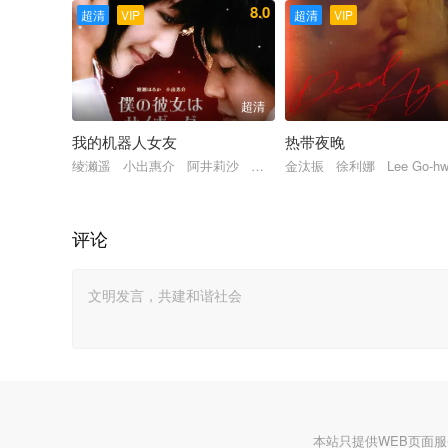
8.0
超清
VIP
超清
VIP
超清
我的机器人女友
热带夜晚
绫濑遥 小出惠介 阿井莉沙 二夜直子 蛭子能收 远藤宪一
金汰振 徐利娜 Lee Go-h
评论
本站只提供WEB页面