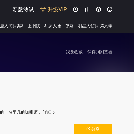
新版测试
升级VIP




唐人街探案3
上阳赋
斗罗大陆
赘婿
明星大侦探 第六季
我要收藏
保存到浏览器
广告
厅里的一名平凡的咖啡师，
详细 >
分享
