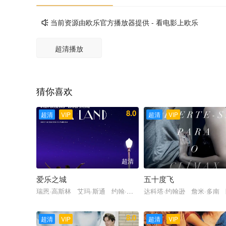
当前资源由欧乐官方播放器提供 - 看电影上欧乐

超清播放
猜你喜欢
8.0
超清
VIP
超清
VIP
超清
爱乐之城
五十度飞
瑞恩·高斯林 艾玛·斯通 约翰·传奇 罗丝玛丽·德薇特 芬·维特
达科塔·约翰逊 詹米·多南
8.0
超清
VIP
超清
VIP