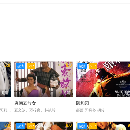
8.0
8.0
8
超清
VIP
超清
VIP
超清
超清
超
唐朝豪放女
颐和园
洛克
 阿莉尔·凯贝尔 埃里克·约翰逊 瑞塔·奥拉
夏文汐、万梓良、林凯玲
郝蕾 郭晓冬 胡伶
8.0
8.0
9
超清
VIP
超清
VIP