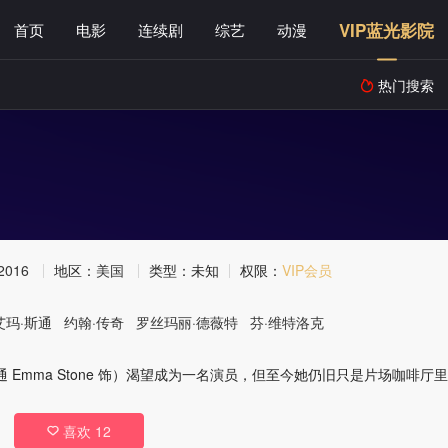
VIP蓝光影院
首页
电影
连续剧
综艺
动漫
热门搜索

2016
地区：
美国
类型：
未知
权限：
VIP会员
艾玛·斯通
约翰·传奇
罗丝玛丽·德薇特
芬·维特洛克
通 Emma Stone 饰）渴望成为一名演员，但至今她仍旧只是片场咖啡
喜欢
12
