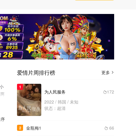
爱情片周排行榜
更多

小
1
为人民服务
172

初两
 在
2022 / 韩国 / 未知
状态：超清
流行
越
序
金瓶梅1
66
2
