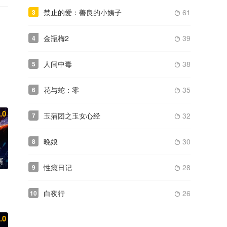
禁止的爱：善良的小姨子
61
3

金瓶梅2
39
4

人间中毒
38
5

花与蛇：零
35
6

.0
玉蒲团之玉女心经
32
7

晚娘
30
8

清
性瘾日记
28
9

白夜行
26
10

.0