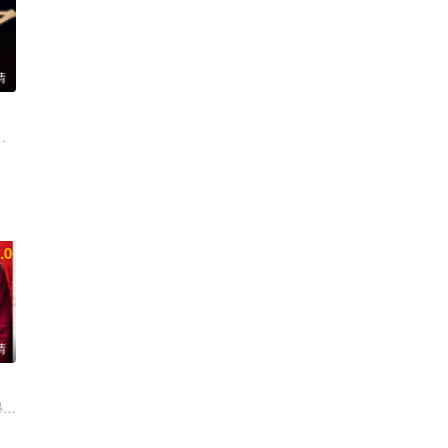
清
大地 秦沛
.0
清
 金姬廷 车雅伦 韩孝周 朴闵英
e Sire
墨 约翰·马尔科维奇 戴夫·弗兰科 里奥·蒂普顿 罗伯·考德瑞 科里·哈德里