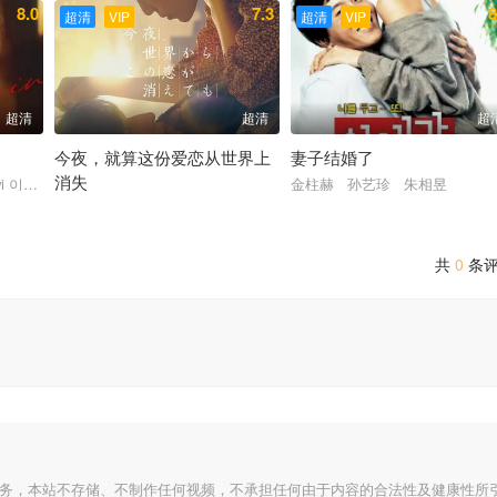
8.0
7.3
8
超清
VIP
超清
VIP
超清
超清
超
今夜，就算这份爱恋从世界上
妻子结婚了
消失
 霍利肯 伊武雅刀
wi 이고휘 丹尼·李
金柱赫 孙艺珍 朱相昱
道枝骏佑 福本莉子 古川琴音 松本穗香 萩原圣人
共
0
条
服务，本站不存储、不制作任何视频，不承担任何由于内容的合法性及健康性所