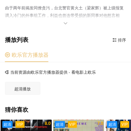
由于两年前揭发同僚贪污，台北警官黄火土（梁家辉）被上级报复
调入冷门的外事组工作，利益也曾连带受损的新同事对他怒言相
向，加上妻子清芳（刘若英）受不了他长期不回家要求离婚，黄火

土感觉他的世界正在逐渐四分五裂。 就在此时，三宗受害者的
播放列表
身份并无关联的震惊了台湾社会的离奇命案发生，法医（杨贵媚）
排序

验尸发现他们都是因中一种神秘的黑霉菌产生幻觉而死，因为缺乏
此方面的人才，当局从美国请来此种案例的侦办专家凯文莱特
欧乐官方播放器

（David Morse）协助破案，黄火土重被任用。随着一桩令所有人
都目瞪口呆的事实的被发现，一场围绕政治利益与民众利益的斗争
当前资源由欧乐官方播放器提供 - 看电影上欧乐

也在黄火土和办案伙伴李丰博（戴立忍）及整个警察队伍之间展开
超清播放
猜你喜欢
8.0
7.0
超清
VIP
超清
VIP
超清
VIP