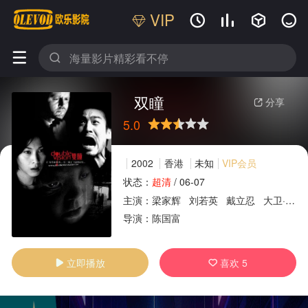
VIP






双瞳
分享

5.0
很差
较差
还行
推荐
力荐
2002
香港
未知
VIP会员
状态：
超清
/
06-07
主演：
梁家辉
刘若英
戴立忍
大卫·摩斯
广告
导演：
陈国富
立即播放
喜欢
5

