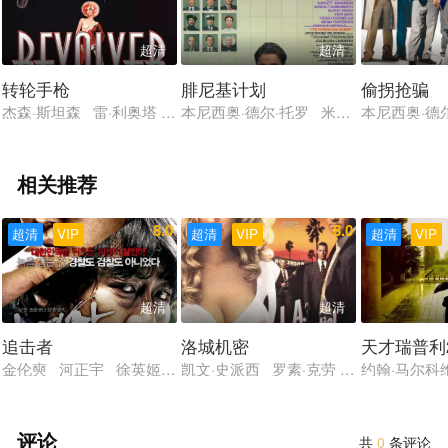
超清
超清
转轮手枪
腓尼基计划
偷拐抢骗
杰森·斯坦森 雷·利奥塔 维森特·帕斯托雷 安德雷·本杰明 特伦斯
本尼西奥·德尔·托罗 米娅·塞普雷顿 迈
本尼西奥·德
相关推荐
8.0
8.0
超清
VIP
超清
VIP
超清
VIP
超清
超清
追击者
洛城机密
天才瑞普利
金伦奭 河正宇 徐英姬 金裕贞 郑仁基 朴孝朱
凯文·史派西 罗素·克劳 盖·皮尔斯 詹
约翰·马尔科
评论
共
0
条评论