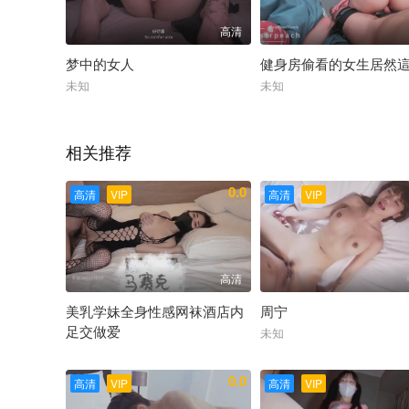
高清
梦中的女人
健身房偷看的女生居然
未知
未知
相关推荐
0.0
高清
VIP
高清
VIP
高清
美乳学妹全身性感网袜酒店内
周宁
足交做爱
未知
未知
0.0
高清
VIP
高清
VIP