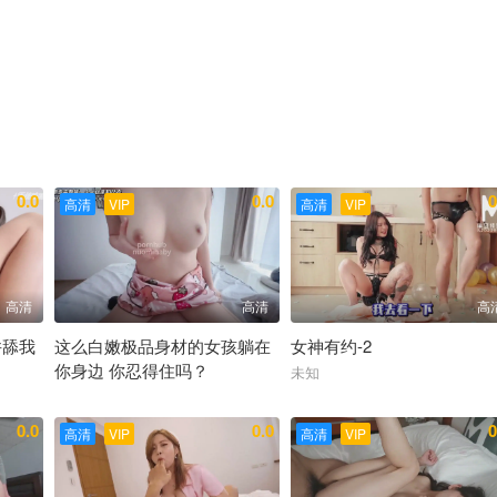
0.0
0.0
0
高清
VIP
高清
VIP
高清
高清
高
并舔我
这么白嫩极品身材的女孩躺在
女神有约-2
你身边 你忍得住吗？
未知
未知
0.0
0.0
0
高清
VIP
高清
VIP