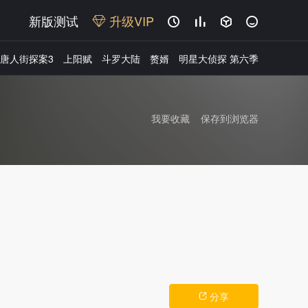
新版测试
升级VIP




唐人街探案3
上阳赋
斗罗大陆
赘婿
明星大侦探 第六季
我要收藏
保存到浏览器
广告
分享
