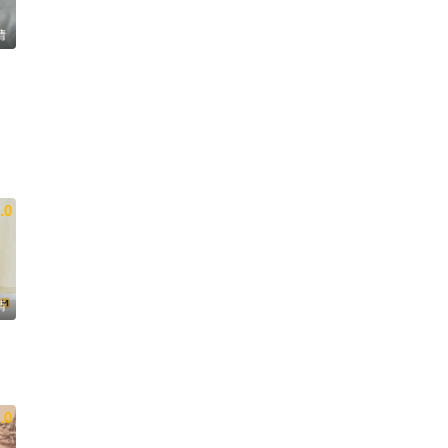
清
.0
清
.0