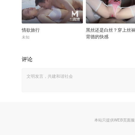
高清
情欲旅行
黑丝还是白丝？穿上丝
背德的快感
未知
未知
评论
本站只提供WEB页面