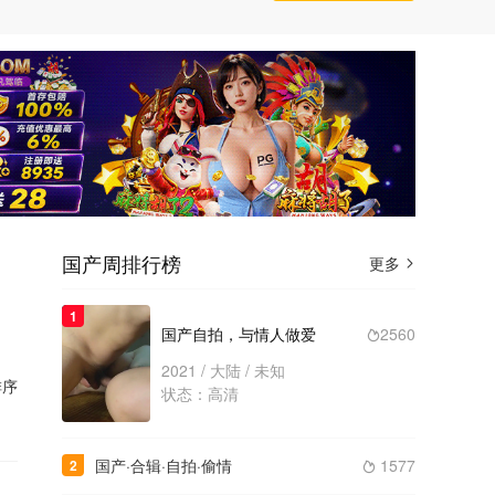
国产周排行榜
更多

1
国产自拍，与情人做爱
2560

2021 / 大陆 / 未知
序
状态：高清
国产·合辑·自拍·偷情
1577
2
