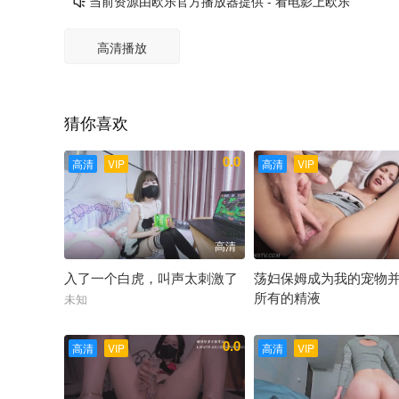
当前资源由欧乐官方播放器提供 - 看电影上欧乐

高清播放
猜你喜欢
0.0
高清
VIP
高清
VIP
高清
入了一个白虎，叫声太刺激了
荡妇保姆成为我的宠物
所有的精液
未知
未知
0.0
高清
VIP
高清
VIP