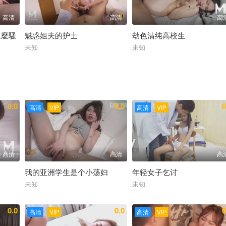
高清
高清
高
這麼騷
魅惑姐夫的护士
劫色清纯高校生
未知
未知
0.0
0.0
0
高清
VIP
高清
VIP
高清
高清
高
我的亚洲学生是个小荡妇
年轻女子乞讨
未知
未知
0.0
0.0
0
高清
VIP
高清
VIP