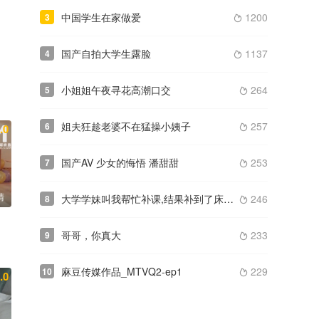
中国学生在家做爱
1200
3

国产自拍大学生露脸
1137
4

小姐姐午夜寻花高潮口交
264
5

姐夫狂趁老婆不在猛操小姨子
257
6
.0

国产AV 少女的悔悟 潘甜甜
253
7

清
大学学妹叫我帮忙补课,结果补到了床上草B 对白淫荡
246
8

哥哥，你真大
233
9

麻豆传媒作品_MTVQ2-ep1
229
10

.0