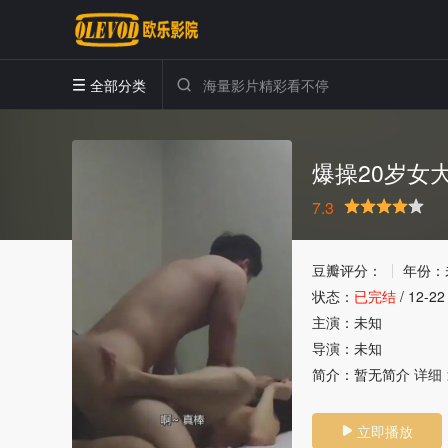
全部分类


爆操20岁女
7.3
很差
较差
还行
推荐
力荐
豆瓣评分：
年份：
状态：
已完结
/
12-22
主演：
未知
导演：
未知
简介：
暂无简介
详细 
立即播放
