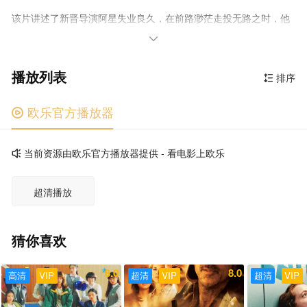
该片讲述了新晋导演阿星失业良久，在前路渺茫走投无路之时，他
开始尝试拍摄一部低俗三级片的故事

播放列表
排序

欧乐官方播放器

当前资源由欧乐官方播放器提供 - 看电影上欧乐

超清播放
猜你喜欢
8.0
8.0
高清
VIP
超清
VIP
超清
VIP