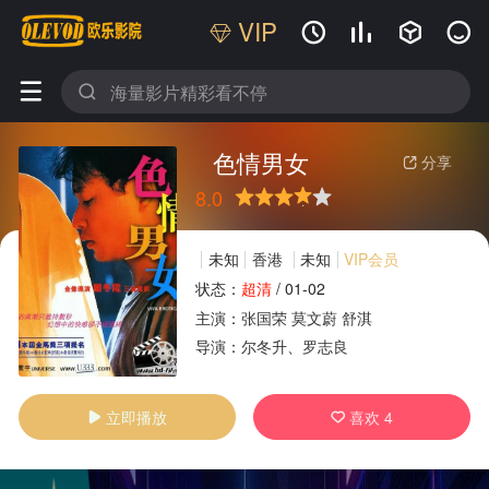
VIP






色情男女
分享

8.0
很差
较差
还行
推荐
力荐
未知
香港
未知
VIP会员
状态：
超清
/
01-02
主演：
张国荣
莫文蔚
舒淇
广告
导演：
尔冬升、罗志良
立即播放
喜欢
4

