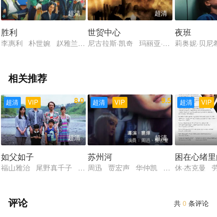
超清
超清
胜利
世贸中心
夜班
李惠利 朴世婉 赵雅兰 崔智秀 白遐怡
尼古拉斯·凯奇 玛丽亚·贝罗 康勒·帕奥
莉奥妮·贝尼
相关推荐
8.0
9.5
超清
VIP
超清
VIP
超清
VIP
超清
超清
如父如子
苏州河
困在心绪里
福山雅治 尾野真千子 真木阳子 中川雅也 风吹淳 国村隼
周迅 贾宏声 华仲凯 姚安濂 耐安
休·杰克曼 
评论
共
0
条评论