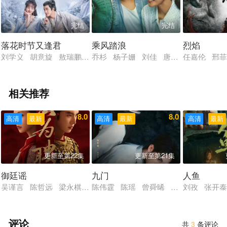
完结
完结
落花时节又逢君
乘风踏浪
烈焰
刘学义 胡意旋 敖瑞鹏 许晓诺 杨霖 景研竣
乔杉 杨子姗 刘佳 唐鉴军 于洋 张
任嘉伦 邢菲
相关推荐
8.0
8.0
高清
最新
高清
最新
高清
最新
更新至第22集
更新至第21集
御廷谣
九门
人鱼
吴谨言 陈哲远 梁永棋 赵昭仪 张南 郭品超 盛一伦 吴岱融 
陈伟霆 陈瑶 曾舜晞 王茂蕾 王奕婷
刘孜 张开泰
评论
共
3
条评论