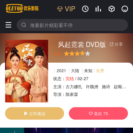
VIP






风起霓裳 DVD版
分享

7.5
很差
较差
还行
推荐
力荐
2021
大陆
未知
免费
状态：
完结
/
02-27
主演：
古力娜扎
许魏洲
施诗
赵顺然
广告
导演：
陈家霖
立即播放
喜欢
75

