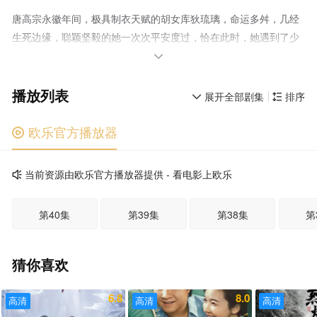
唐高宗永徽年间，极具制衣天赋的胡女库狄琉璃，命运多舛，几经
生死边缘，聪颖坚毅的她一次次平安度过，恰在此时，她遇到了少
年登科、能力不凡、也同样恰值多年蹉跎不遇的裴行俭。两人在武

周夺唐的千古大观中，共同遭遇并见证了皇室的宫闱秘闻、高门显
播放列表
贵的家族争斗、朝野的权力更迭，从曲江池畔的年少懵懂到权力顶
展开全部剧集
排序


峰的惊心动魄，从胡商家族的民间生活到皇宫内部的奢华斗艳，风
云变幻的一切，无时无刻不在考验着两人的信念与感情。后宫、朝
欧乐官方播放器

堂、深宅，处处都是考验与陷阱，他们的路途注定步步惊心，该如
何应对，才能让权势熏天的仇敌自食苦果？外界纷扰变化，两人却
当前资源由欧乐官方播放器提供 - 看电影上欧乐

一直坚守着心中那一轮洁白无瑕的大唐明月，用智谋和鲜血，书写
出一段辉煌的事业与爱情的传奇佳话。
第40集
第39集
第38集
第
猜你喜欢
6.8
8.0
高清
高清
高清