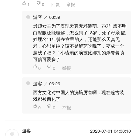

1

0
回复
举报
游客 ／ 03:39
最烦女主为了表现天真无邪装萌。7岁时想不明
白瞪眼还能理解，怎么到了18岁，死了母亲 隐
姓埋名11年躲在宫里的人，还能那么天真无
邪，心思单纯？该不是解药吃晚了，变成一个
脑残了吧？！小琉璃的演技比娜扎的浮夸装萌
可信可爱多了

0

0
举报
游客 ／ 06:26
西方文化对中国人的洗脑厉害啊，现在连古装
戏都被西化了

0

0
举报
游客
2023-07-01 04:30:10