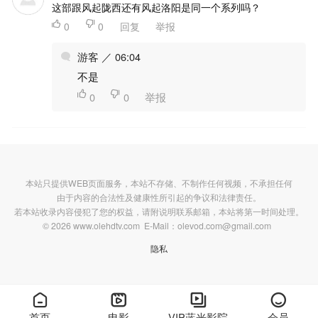
这部跟风起陇西还有风起洛阳是同一个系列吗？

0

0
回复
举报
游客 ／ 06:04
不是

0

0
举报
本站只提供WEB页面服务，本站不存储、不制作任何视频，不承担任何
由于内容的合法性及健康性所引起的争议和法律责任。
若本站收录内容侵犯了您的权益，请附说明联系邮箱，本站将第一时间处理。
© 2026 www.olehdtv.com E-Mail：olevod.com@gmail.com
隐私




首页
电影
VIP蓝光影院
会员