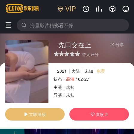
VIP






先口交在上
分享

暂无评分
很差
较差
还行
推荐
力荐
2021
大陆
未知
免费
状态：
高清
/
02-27
主演：
未知
广告
导演：
未知
立即播放
喜欢
2

