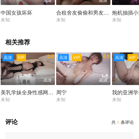
高清
高清
中国女孩坏坏
合租舍友偷偷和男友裸聊，趁机射
炮机抽插小
未知
未知
未知
相关推荐
0.0
0.0
高清
VIP
高清
VIP
高清
VIP
高清
高清
美乳学妹全身性感网袜酒店内足交做爱
周宁
我的亚洲学
未知
未知
未知
评论
共
0
条评论