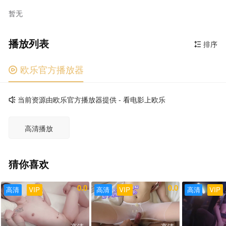
暂无
播放列表
排序

欧乐官方播放器

当前资源由欧乐官方播放器提供 - 看电影上欧乐

高清播放
猜你喜欢
0.0
0.0
高清
VIP
高清
VIP
高清
VIP