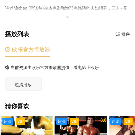
讲述Michael(雷诺兹)被杰克逊和海耶克饰演的夫妇招募，三人去到
阿玛菲海岸执行任务。

播放列表
排序

欧乐官方播放器

当前资源由欧乐官方播放器提供 - 看电影上欧乐

超清播放
猜你喜欢
8.0
8.0
超清
VIP
超清
VIP
超清
VIP