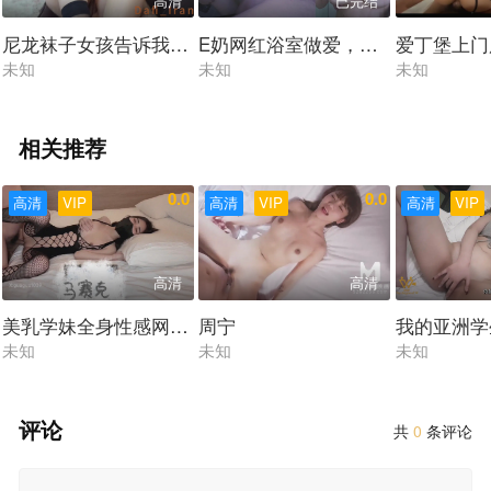
高清
已完结
尼龙袜子女孩告诉我，如果我操她好，她会用她的尼龙丝袜
E奶网红浴室做爱，一边舔一边做
爱丁堡上门
未知
未知
未知
相关推荐
0.0
0.0
高清
VIP
高清
VIP
高清
VIP
高清
高清
美乳学妹全身性感网袜酒店内足交做爱
周宁
我的亚洲学
未知
未知
未知
评论
共
0
条评论