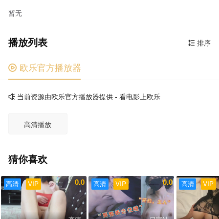
暂无
播放列表
排序

欧乐官方播放器

当前资源由欧乐官方播放器提供 - 看电影上欧乐

高清播放
猜你喜欢
0.0
0.0
高清
VIP
高清
VIP
高清
VIP