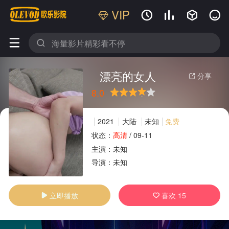
VIP






漂亮的女人
分享

8.0
很差
较差
还行
推荐
力荐
2021
大陆
未知
免费
状态：
高清
/
09-11
主演：
未知
广告
导演：
未知
立即播放
喜欢
15

