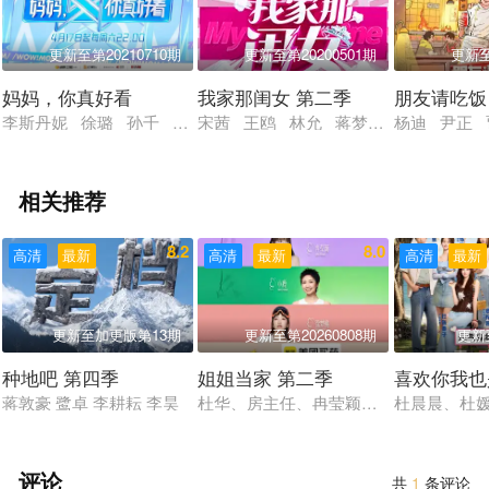
更新至第20210710期
更新至第20200501期
更新
妈妈，你真好看
我家那闺女 第二季
朋友请吃饭
李斯丹妮 徐璐 孙千 孙怡 蓝盈莹 吴昕 王霏霏 宋妍霏 孔雪
宋茜 王鸥 林允 蒋梦婕
杨迪 尹正 
相关推荐
8.2
8.0
高清
最新
高清
最新
高清
最新
更新至加更版第13期
更新至第20260808期
更新
种地吧 第四季
姐姐当家 第二季
喜欢你我也
蒋敦豪 鹭卓 李耕耘 李昊
杜华、房主任、冉莹颖、小鹿、徐梦桃
杜晨晨、杜
评论
共
1
条评论