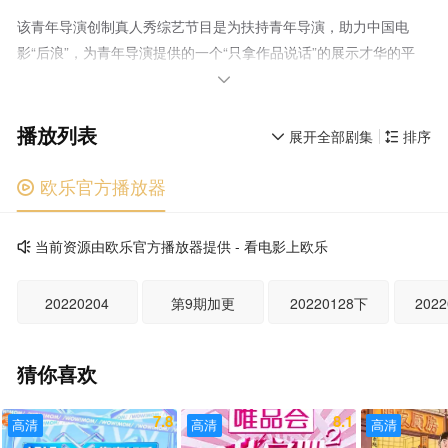
该青年导演创制真人秀综艺节目是为扶持青年导演，助力中国电
影“后浪”，为青年导演提供的一个“只拿作品说话”的展示才华的平
台。 导演陈凯歌、作家刘震云、演员舒淇、监制陈思诚共同组

成“绿灯会”。六位优秀的青年导演郝杰、彭宥纶、王珞丹、易小
播放列表
星、沙漠、胡国瀚将在绿灯会的帮助下展开3轮角逐，接受票房、口
展开全部剧集
排序


碑、专业等多维度的评判，积累资金池，最终产出多部优秀短片并
且决出1个“梦想席位”。
欧乐官方播放器

当前资源由欧乐官方播放器提供 - 看电影上欧乐

20220204
第9期加更
20220128下
202
猜你喜欢
7.8
8.1
高清
高清
高清