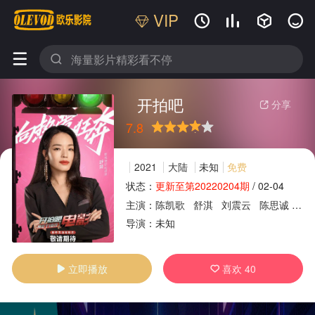
VIP






开拍吧
分享

7.8
很差
较差
还行
推荐
力荐
2021
大陆
未知
免费
状态：
更新至第20220204期
/
02-04
主演：
陈凯歌
舒淇
刘震云
陈思诚
张
广告
导演：
未知
立即播放
喜欢
40

