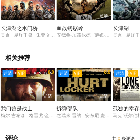
超清
超清
长津湖之水门桥
血战钢锯岭
长津湖
吴京 易烊千玺 朱亚文 李晨 韩东君
安德鲁·加菲尔德 萨姆·沃辛顿 文斯·沃
吴京 易烊千
相关推荐
8.0
8.0
超清
VIP
超清
VIP
超清
VIP
超清
超清
我们曾是战士
拆弹部队
孤独的幸存
梅尔·吉布森 格雷戈·金尼尔 玛德琳·斯托 山姆·艾里奥特 凯丽·
杰瑞米·雷纳 安东尼·麦凯 布莱恩·格
马克·沃尔伯
评论
共
0
条评论