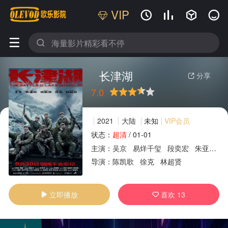
VIP






长津湖
分享

7.0
很差
较差
还行
推荐
力荐
2021
大陆
未知
VIP会员
状态：
超清
/
01-01
主演：
吴京
易烊千玺
段奕宏
朱亚文
广告
导演：
陈凯歌
徐克
林超贤
立即播放
喜欢
13

