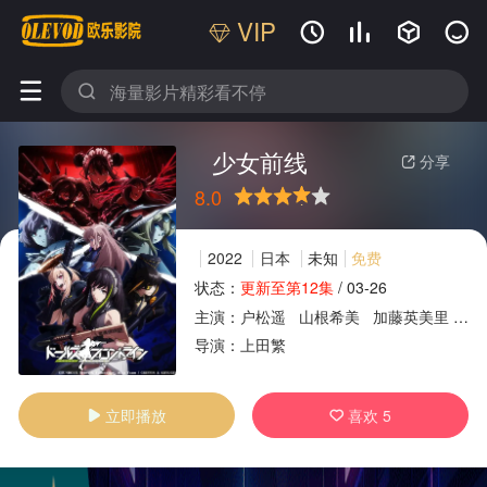
VIP






少女前线
分享

8.0
很差
较差
还行
推荐
力荐
2022
日本
未知
免费
状态：
更新至第12集
/
03-26
主演：
户松遥
山根希美
加藤英美里
田
广告
导演：
上田繁
立即播放
喜欢
5

