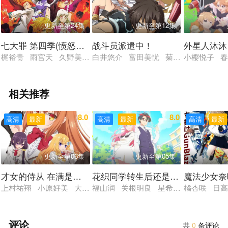
生。 在文明濒临毁灭的同时，战争与伴随战争产生的劳动力紧
缺促使机械技术进步，从而导致以人类为原型的“人形”应运而
更新至第24集
更新至第12集
生。 尽管制造她们的目的是向人类提供各种服务，其外形也和
七大罪 第四季(愤怒的审判)
战斗员派遣中！
外星人沐沐
人类少女别无二致，但她们作为机械生命体拥有着远超人类的能
梶裕贵 雨宫天 久野美咲 悠木碧 福山润 铃木达央 高木裕平
白井悠介 富田美忧 菊池纱矢香 村上
小樱悦子 春
力。这就是所谓的“人形”。而随着技术的进一步发展，为人形量身
定做的枪支与持有它们的“战术人形”已经列装于所有军事组
织。 此时，军火企业“铁血工造”的人工智能突然向人类发动了
相关推荐
叛乱。为了调查并阻止其行动，民营军事承包商“格里芬”的战术人
形们与铁血之间的战斗就此展开。 “AR小队”由隶属于“格里
8.0
8.0
高清
最新
高清
最新
高清
最新
芬”的最高级战术人形组成，她们在同人类指挥官一起恢复各地秩
序、保卫人类安全的同时，也一步步地解开了战争背后隐藏着的巨
大谜团。 当战术人形们编织的这场壮烈之战走到尾声，她们将
更新至第06集
更新至第05集
面对的究竟是什么……
才女的侍从 在满是高岭之花的贵族学校暗中照顾（毫无生
花织同学转生后还是想干架
魔法少女奈
上村祐翔 小原好美 大西沙织 土屋李央 小清水亚美
福山润 关根明良 星希成奏 上田瞳 
橘杏咲 日
评论
共
0
条评论