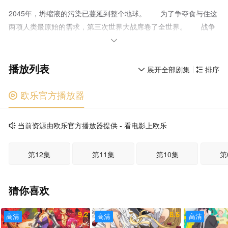
2045年，坍缩液的污染已蔓延到整个地球。 为了争夺食与住这
两项人类最原始的需求，第三次世界大战席卷了全世界。 战争
结束后，世界已是寸草不生。 在文明濒临毁灭的同时，战争与

伴随战争产生的劳动力紧缺促使机械技术进步，从而导致以人类为
播放列表
原型的“人形”应运而生。 尽管制造她们的目的是向人类提供各
展开全部剧集
排序


种服务，其外形也和人类少女别无二致，但她们作为机械生命体拥
有着远超人类的能力。这就是所谓的“人形”。而随着技术的进一步
欧乐官方播放器

发展，为人形量身定做的枪支与持有它们的“战术人形”已经列装于
所有军事组织。 此时，军火企业“铁血工造”的人工智能突然向
当前资源由欧乐官方播放器提供 - 看电影上欧乐

人类发动了叛乱。为了调查并阻止其行动，民营军事承包商“格里
芬”的战术人形们与铁血之间的战斗就此展开。 “AR小队”由隶属
第12集
第11集
第10集
第
于“格里芬”的最高级战术人形组成，她们在同人类指挥官一起恢复
各地秩序、保卫人类安全的同时，也一步步地解开了战争背后隐藏
着的巨大谜团。 当战术人形们编织的这场壮烈之战走到尾声，
猜你喜欢
她们将面对的究竟是什么…… 2045年，坍缩液的污染已蔓延到
整个地球。 为了争夺食与住这两项人类最原始的需求，第三次
9.2
8.6
高清
高清
高清
世界大战席卷了全世界。 战争结束后，世界已是寸草不