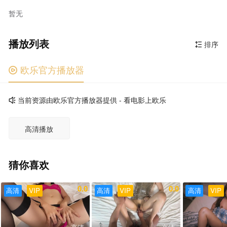
暂无
播放列表
排序

欧乐官方播放器

当前资源由欧乐官方播放器提供 - 看电影上欧乐

高清播放
猜你喜欢
0.0
0.0
高清
VIP
高清
VIP
高清
VIP