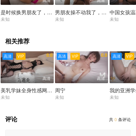
高清
高清
是时候换男朋友了，他太软了
男朋友操不动我了，全网征集新男
中国女孩温
未知
未知
未知
相关推荐
0.0
0.0
高清
VIP
高清
VIP
高清
VIP
高清
高清
美乳学妹全身性感网袜酒店内足交做爱
周宁
我的亚洲学
未知
未知
未知
评论
共
0
条评论