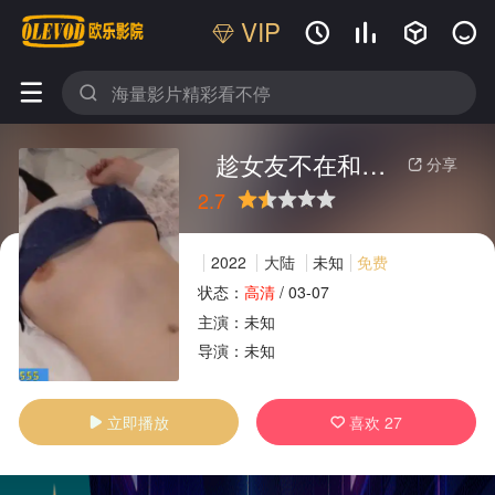
VIP






趁女友不在和女友闺蜜喝醉一直做爱
分享

2.7
很差
较差
还行
推荐
力荐
2022
大陆
未知
免费
状态：
高清
/
03-07
主演：
未知
广告
导演：
未知
立即播放
喜欢
27

