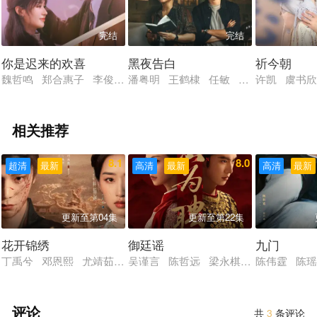
手。曾经的挚友、昨日的死敌，居然又团聚一处，各诉衷肠心声。
赵平凡终于大彻大悟，可他捅下的篓子越来越大。眼看林志勋和鹿
完结
完结
安娜就要被殃及，他义无反顾挺身而出……
你是迟来的欢喜
黑夜告白
祈今朝
魏哲鸣 郑合惠子 李俊贤 李歌洋 陈昊蓝 刘小北 张远 张沐
潘粤明 王鹤棣 任敏 姜珮瑶 赵虎子
许凯 虞书欣
相关推荐
8.1
8.0
超清
最新
高清
最新
高清
最新
更新至第04集
更新至第22集
花开锦绣
御廷谣
九门
丁禹兮 邓恩熙 尤靖茹 白澍 吕晓霖 张萌 迟蓬 范诗然 范湉
吴谨言 陈哲远 梁永棋 赵昭仪 张南
陈伟霆 陈瑶
评论
共
3
条评论