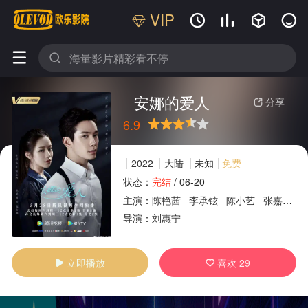
VIP






安娜的爱人
分享

6.9
很差
较差
还行
推荐
力荐
2022
大陆
未知
免费
状态：
完结
/
06-20
主演：
陈艳茜
李承铉
陈小艺
张嘉益
广告
导演：
刘惠宁
立即播放
喜欢
29

