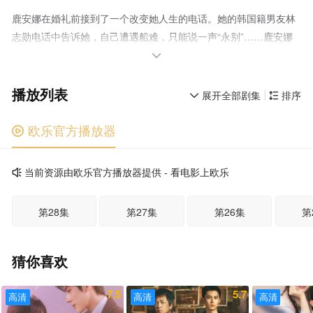
鹿安娜在婚礼前接到了一个改变她人生的电话。她的韩国籍男友林
志勋电话中告诉她，自己遭遇船难，只能说一声“永别”……鹿安娜
打开电视，看到紧急插播的新闻——一艘渡轮倾覆，多人遇难。她

不相信挚爱就这么离开了自己，在好友赵平凡的陪伴下前往韩国寻
播放列表
找未婚夫。 林志勋的离去使赵平凡有机会向鹿安娜表达爱意。
展开全部剧集
排序


他等待了多年，不想放弃这样的机会。然而安娜却难以接受，更何
况她心中还有林志勋并一直坚信他还活着。 海的另一边，林志
欧乐官方播放器

勋也无时无刻不在思念着安娜。虽然因种种原因不能和她在一起，
但他所做的一切，其实都是为了她的幸福。妹妹崔秀妍看到兄长的
当前资源由欧乐官方播放器提供 - 看电影上欧乐

纠结，前往中国并隐藏在鹿安娜的身边。她发现控制欲极强的赵平
凡正利用各种手段介入着鹿安娜的生活，让她一时迷失其中。
第28集
第27集
第26集
第
崔秀妍的出现，带给了安娜希望，终于经历了误会挫折的一对恋人
再度直面彼此。原来林志勋最初追求鹿安娜时并非出于爱情，而是
为了救自己的母亲。然而隐藏在角落的赵平凡不甘心自己的毕生所
猜你喜欢
爱得而复失，他发誓要不惜代价将安娜夺回。他暗中调查，抛出了
一桩可以拆散林志勋和鹿安娜的秘密，却没想到事与愿违。他正打
7.5
5.7
高清
高清
高清
算拼个鱼死网破，没想到林志勋和鹿安娜却在他最危难时伸出了援