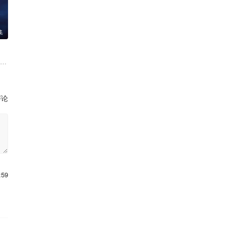
集
奥拉 乔恩·格里斯
·海斯伯特 史蒂夫·布卢姆 克里斯·迪亚曼托普洛斯 吉第安·艾朵 瓦内萨·马
斯 李·佩斯 马修·瑞斯 丹娜·奎里拉 吉莉安·雅各布斯 莎姬·贝兹 克兰西·
评论
:59