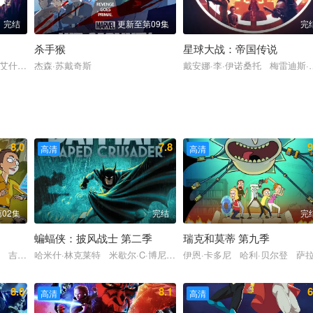
完结
更新至第09集
完
杀手猴
星球大战：帝国传说
Jones
 艾什莉·埃克斯坦 詹妮娜·加万卡 米切尔·理查德森
杰森·苏戴奇斯
戴安娜·李·伊诺桑托 梅雷迪斯·萨
8.0
7.8
9
高清
高清
02集
完结
完
蝙蝠侠：披风战士 第二季
瑞克和莫蒂 第九季
卡利亚赫
丝 吉姆·拉什 丹·巴克达尔 凯尔茜·斯科特
哈米什·林克莱特 米歇尔·C·博尼拉 克里斯托·乔伊·布朗 约翰·迪·
伊恩·卡多尼 哈利·贝尔登 萨
8.0
8.1
6
高清
高清