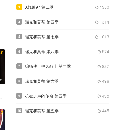
X战警97 第二季
1350
3

瑞克和莫蒂 第四季
1314
4

瑞克和莫蒂 第七季
1013
5

瑞克和莫蒂 第八季
974
6
.0

蝙蝠侠：披风战士 第二季
927
7

结
瑞克和莫蒂 第六季
496
8

机械之声的传奇 第四季
495
9

罗斯 加里·安东尼·威廉斯 帕特里夏·贝尔彻 林恩·惠特菲尔德
瑞克和莫蒂 第五季
445
10

.3