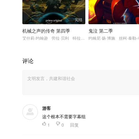
完结
机械之声的传奇 第四季
鬼泣 第二季
艾什莉·约翰逊 劳拉·贝利 特拉维斯·威林厄姆 连姆·奥布赖恩 
约翰尼·扬·博施 丝柯·泰勒
评论
游客
这个根本不需要字幕组

1

0
回复