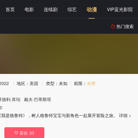
动漫
首页
电影
连续剧
综艺
VIP蓝光影院
热门搜索

2022
地区：
美国
类型：
未知
权限：
免费
莱德利·库珀
戴夫·巴蒂斯塔
尔
《我是格鲁特》，树人格鲁特宝宝与新角色一起展开冒险之旅。
详细 >
喜欢
33
