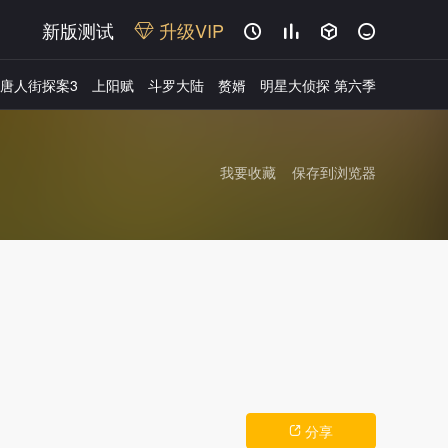
新版测试
升级VIP




唐人街探案3
上阳赋
斗罗大陆
赘婿
明星大侦探 第六季
我要收藏
保存到浏览器
广告
分享
