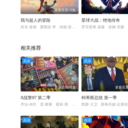
更新至第10集
我与超人的冒险
星球大战：绝地传奇
杰克·奎德 爱丽丝·李 珍妮·提拉多 基亚娜·马德拉 Azuri Hardy-
罗莎里奥·道森 连姆·尼森
相关推荐
8.2
高清
高清
更新至第08集
更新至第
X战警97 第二季
柯蒂斯总统 第一季
乔治·布扎 雷·蔡斯 霍莉·周 卡尔·J·杜德 詹妮弗·黑尔 JP·
凯斯·大卫 斯蒂芬妮·比翠
8.0
高清
高清