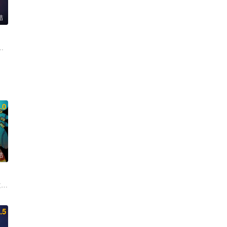
结
拉格尔 詹森·艾萨克 莱亚·吉斯特德 拉斯·米克尔森 马修·伍德 Wing T. C
.0
结
马吉欧 埃里克·摩根·斯图尔特
拉·乔克 克里斯·帕内尔 斯宾瑟·格拉默
.5