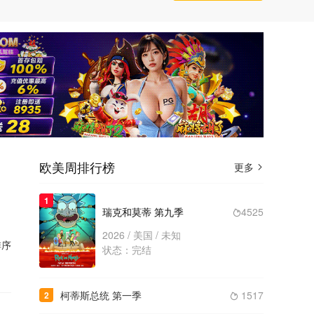
欧美周排行榜
更多

1
瑞克和莫蒂 第九季
4525

2026 / 美国 / 未知
序
状态：完结
柯蒂斯总统 第一季
1517
2
