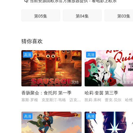
当前资源由欧乐官方播放器提供 - 看电影上欧乐

第05集
第04集
第03集
猜你喜欢
8.0
高清
高清
完结
更新至第
香肠聚会：食托邦 第一季
哈莉·奎茵 第三季
塞斯·罗根 克里斯汀·韦格 迈克尔·塞拉 大卫·克朗姆霍茨 爱德
凯莉·库柯 蕾克·贝尔 哈维
7.0
高清
高清