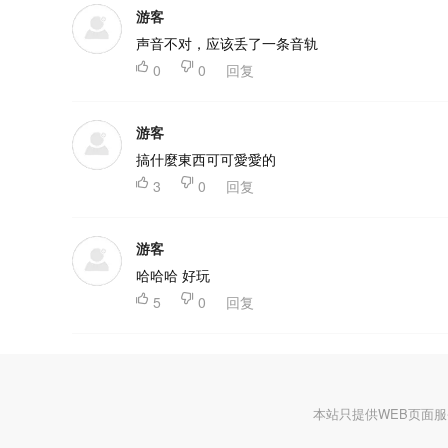
游客
声音不对，应该丢了一条音轨

0

0
回复
游客
搞什麼東西可可愛愛的

3

0
回复
游客
哈哈哈 好玩

5

0
回复
本站只提供WEB页面