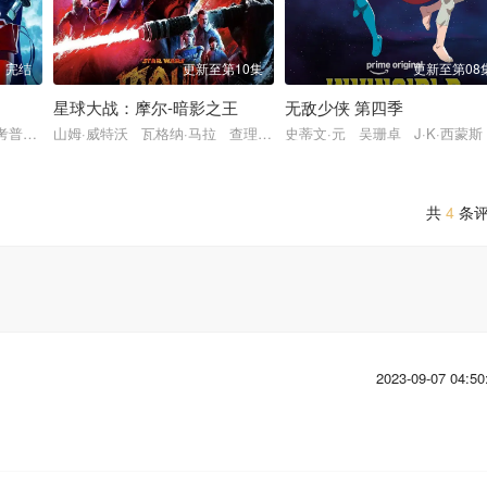
完结
更新至第10集
更新至第08
星球大战：摩尔-暗影之王
无敌少侠 第四季
萨姆·里格尔 玛丽莎·蕾 马修·默瑟 塔利辛·贾夫
-考普顿 李勋 凯文·康瑞 伊恩·詹姆斯·柯莱特 克里斯·科波拉 本杰明·阿比
山姆·威特沃 瓦格纳·马拉 查理·布什内尔 理查德·艾欧阿德 丹尼斯
史蒂文·元 吴珊卓 J·K·西蒙
共
4
条
2023-09-07 04:50