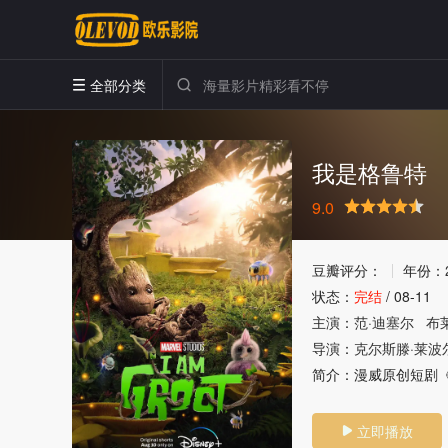
全部分类


我是格鲁特
9.0
很差
较差
还行
推荐
力荐
豆瓣评分：
年份：
状态：
完结
/
08-11
主演：
范·迪塞尔
布
导演：
克尔斯滕·莱波
简介：
漫威原创短剧
立即播放
