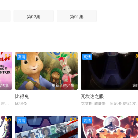
第02集
第01集
6.3
8.0
8
高清
高清
10集
更新至第04集
完
比得兔
瓦坎达之眼
华·诺顿
·吉兰 罗恩·芬奇斯 艾伦·图代克 J·B·斯穆夫
比得兔
克莱斯·威廉斯 阿尼卡·诺尼·
9.0
8.0
9
高清
高清