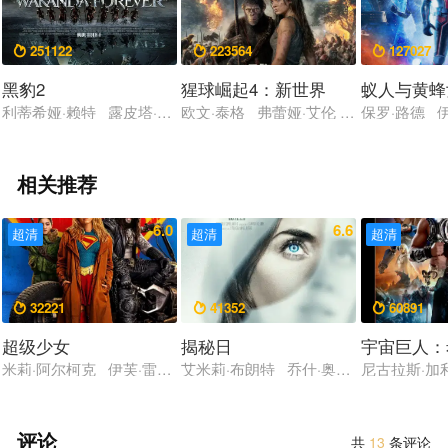
251122
223564
127027



黑豹2
猩球崛起4：新世界
蚁人与黄蜂
利蒂希娅·赖特 露皮塔·尼永奥 安吉拉·贝塞特 丹娜·奎里拉 温斯
欧文·泰格 弗蕾娅·艾伦 凯文·杜兰 彼
保罗·路德 
相关推荐
6.0
6.6
超清
超清
超清
32221
41352
60891



超级少女
揭秘日
宇宙巨人：
米莉·阿尔柯克 伊芙·雷德利 杰森·莫玛 马提亚斯·修奈尔 大卫·
艾米莉·布朗特 乔什·奥康纳 科林·费尔
尼古拉斯·加
评论
共
13
条评论