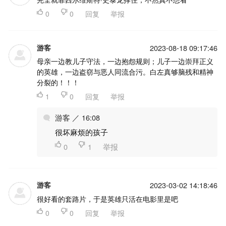

0

0
回复
举报
游客
2023-08-18 09:17:46
母亲一边教儿子守法，一边抱怨规则；儿子一边崇拜正义
的英雄，一边盗窃与恶人同流合污。白左真够脑残和精神
分裂的！！！

1

0
回复
举报
游客 ／ 16:08
很坏麻烦的孩子

0

1
举报
游客
2023-03-02 14:18:46
很好看的套路片，于是英雄只活在电影里是吧

0

0
回复
举报