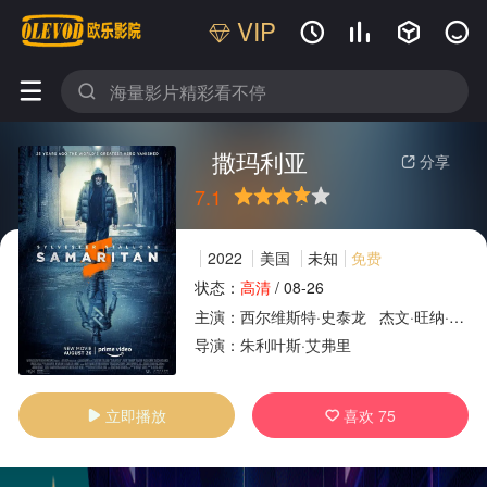
VIP






撒玛利亚
分享

7.1
很差
较差
还行
推荐
力荐
2022
美国
未知
免费
状态：
高清
/
08-26
主演：
西尔维斯特·史泰龙
杰文·旺纳·沃尔顿
广告
导演：
朱利叶斯·艾弗里
立即播放
喜欢
75

