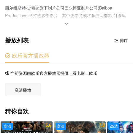
西尔维斯特·史泰龙旗下制片公司巴尔博亚制片公司(Balboa
Productions)将打造多部影片，其中史泰龙或将参演两部影片[撒玛
利亚](Samaritan，暂译)及[亨特](Hunter，暂译)。 [撒玛利亚]由

布拉吉·F·舒特编剧，该片定义为黑暗且具有新鲜感的超级英雄题材
播放列表
影片，该片预计明年开拍。
排序

欧乐官方播放器

当前资源由欧乐官方播放器提供 - 看电影上欧乐

高清播放
猜你喜欢
5.6
7.8
高清
高清
高清