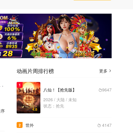
动画片周排行榜
更多

象，
1
八仙！【抢先版】
9647

2026 / 大陆 / 未知
状态：抢先
4.6
序
世外
4147
2
