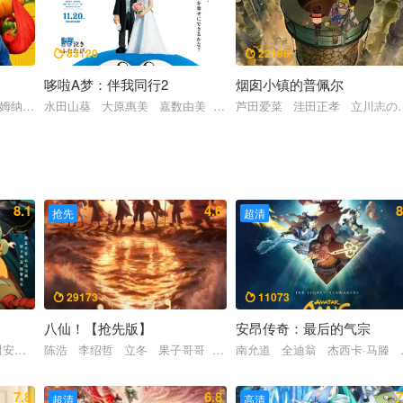
83120
22198


哆啦A梦：伴我同行2
烟囱小镇的普佩尔
多姆纳尔·格里森 大卫·奥伊罗 玛格特·罗比
水田山葵 大原惠美 嘉数由美 木村昴 关智一
芦田爱菜 洼田正孝 立川志の
8.1
4.6
8
抢先
超清
29173
11073


八仙！【抢先版】
安昂传奇：最后的气宗
谢安琪 柯炜林 杨雅文
陈浩 李绍哲 立冬 果子哥哥 董天弋 喻鹏力 黄豫硕 张运气
南允道 全迪翁 杰西卡·马滕 
7.8
6.8
7
超清
高清