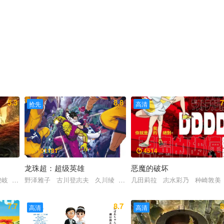
5.3
8.8
7
抢先
高清
101181
4514


龙珠超：超级英雄
恶魔的破坏
uis Mediavilla
峻岐 赵云天
野泽雅子 古川登志夫 久川绫 堀川亮
几田莉拉 志水彩乃 种崎敦美
7.7
8.7
8
高清
高清