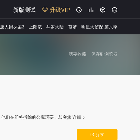
新版测试
升级VIP




唐人街探案3
上阳赋
斗罗大陆
赘婿
明星大侦探 第六季
我要收藏
保存到浏览器
广告
，他们在即将拆除的公寓玩耍，却突然
详细 >
分享
