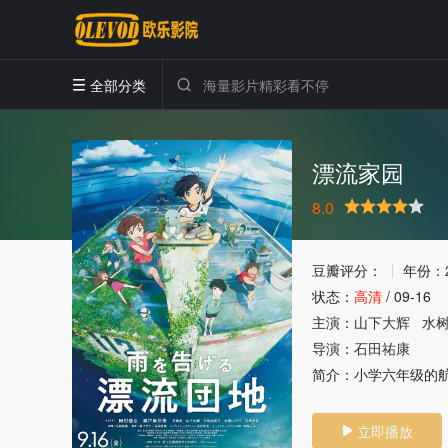
全部分类


漂流家园
8.0
很差
较差
还行
推荐
力荐
豆瓣评分：
年份：
状态：
高清
/
09-16
主演：
山下大辉
水
导演：
石田祐康
简介：
小学六年级的
立即播放
