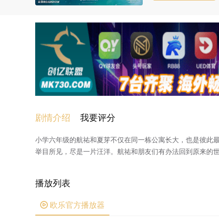
剧情介绍
我要评分
小学六年级的航祐和夏芽不仅在同一栋公寓长大，也是彼此
举目所见，尽是一片汪洋。航祐和朋友们有办法回到原来的
播放列表
欧乐官方播放器
