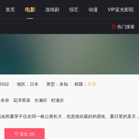
电影
首页
连续剧
综艺
动漫
VIP蓝光影院
热门搜索

2022
地区：
日本
类型：
未知
权限：
免费
树奈奈
花泽香菜
水濑祈
村瀬步
航祐和夏芽不仅在同一栋公寓长大，也是彼此最好的朋友。夏日里的某天
喜欢
25
