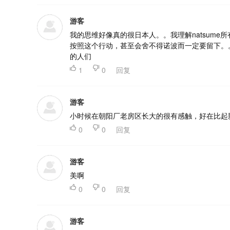
游客
我的思维好像真的很日本人。。我理解natsum
按照这个行动，甚至会舍不得诺波而一定要留下。
的人们

1

0
回复
游客
小时候在朝阳厂老房区长大的很有感触，好在比起

0

0
回复
游客
美啊

0

0
回复
游客