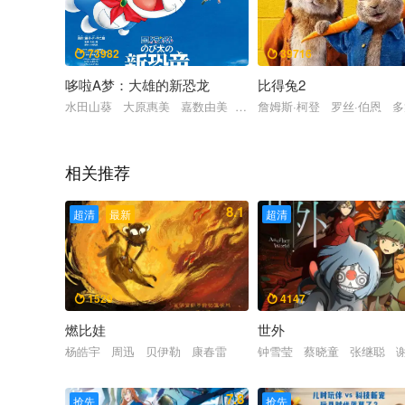
73982
39716


哆啦A梦：大雄的新恐龙
比得兔2
水田山葵 大原惠美 嘉数由美 关智一 木村昴
詹姆斯·柯登 罗丝·伯恩 
相关推荐
8.1
超清
最新
超清
1529
4147


燃比娃
世外
杨皓宇 周迅 贝伊勒 康春雷
钟雪莹 蔡晓童 张继聪 
7.8
抢先
抢先