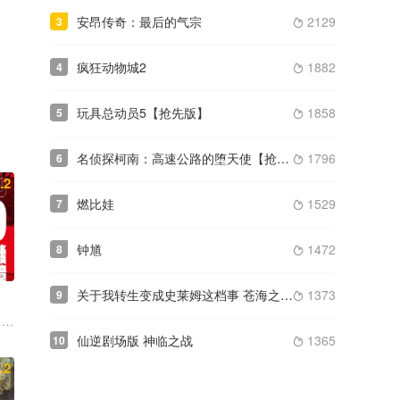
安昂传奇：最后的气宗
2129
3

疯狂动物城2
1882
4

玩具总动员5【抢先版】
1858
5

名侦探柯南：高速公路的堕天使【抢先版】
1796
6

.2
燃比娃
1529
7

钟馗
1472
8

关于我转生变成史莱姆这档事 苍海之泪篇
1373
9

 岛袋美由利 大木咲绘子 和气杏未 白石凉子 入野自由 内山昂辉 坂泰
仙逆剧场版 神临之战
1365
10

.2