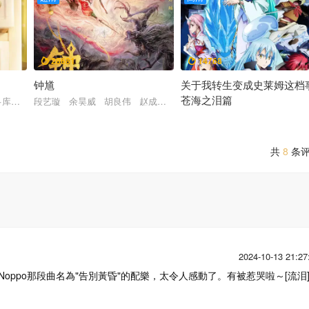
28681
14768


钟馗
关于我转生变成史莱姆这档
苍海之泪篇
·库萨克 格蕾塔·李 基努·里维斯 谢尔比·拉巴拉 克雷格·罗宾森 柯南·奥
段艺璇 余昊威 胡良伟 赵成晨 巴赫 胡正健 露西
泽城美雪 山崎和佳奈 横滨流星
堂本光一
共
8
条
2024-10-13 21:27
Noppo那段曲名為"告別黃昏"的配樂，太令人感動了。有被惹哭啦～[流泪