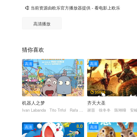
当前资源由欧乐官方播放器提供 - 看电影上欧乐

高清播放
猜你喜欢
8.8
高清
高清
50996
35616


机器人之梦
齐天大圣
Ivan Labanda Tito Trifol Rafa Calvo José García Tos José L
谢苗 徐冬冬 陈翊曈 安
8.0
高清
高清