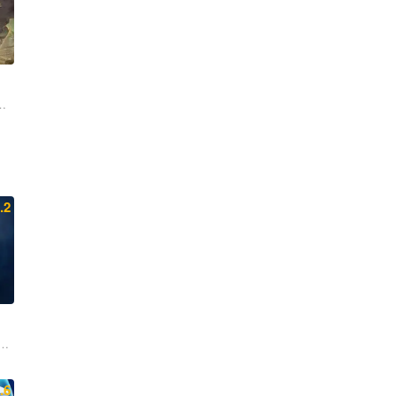
輔 小池荣子 藤森慎吾 野间口彻 伊藤沙莉 宫根诚司 大平祥生 饭尾和
.2
 邓先森
罗曼·萨拉戈萨 戴夫·巴蒂斯塔 史蒂文·元
.6