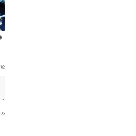
事
布莱恩 安妮·波茨
评论
:05
]