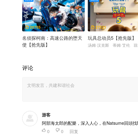
20705
27531


名侦探柯南：高速公路的堕天
玩具总动员5【抢先版】
使【抢先版】
汤姆·汉克斯 蒂姆·艾伦 琼
高山南 神奈延年 畑芽育 林原惠美 小山力也 三木真一郎 
评论
游客
阿部海太郎的配樂，深入人心，在Natsume回頭找

0

0
回复