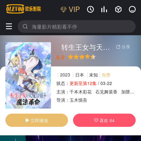
VIP






转生王女与天才千金的魔法革命
分享

8.9
很差
较差
还行
推荐
力荐
2023
日本
未知
免费
状态：
更新至第12集
/
03-22
主演：
千本木彩花
石见舞菜香
加隈亚衣
广告
导演：
玉木慎吾
立即播放
喜欢
64

