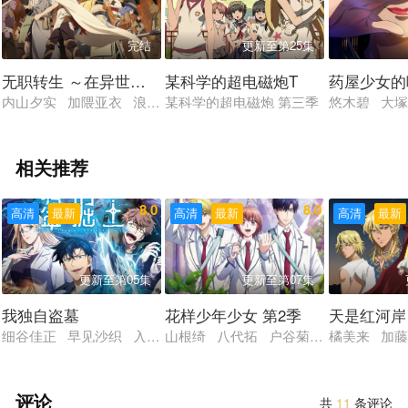
完结
更新至第25集
无职转生 ～在异世界认真地活下去～ 第二季
某科学的超电磁炮T
药屋少女的
内山夕实 加隈亚衣 浪川大辅 小原好美 田中理惠 大塚芳忠 茅
某科学的超电磁炮 第三季
悠木碧 大
相关推荐
8.0
8.0
高清
最新
高清
最新
高清
最新
更新至第05集
更新至第07集
我独自盗墓
花样少年少女 第2季
天是红河岸
细谷佳正 早见沙织 入野自由 诹访部顺一
山根绮 八代拓 户谷菊之介 梅原裕一
橘美来 加藤
评论
共
11
条评论