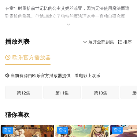
在童年时重拾前世记忆的公主艾妮丝菲亚，因为无法使用魔法而遭
到贵族的鄙视。但她却建立了独特的魔法理论并一直独自研究魔
法，在某个机缘巧合下，艾妮丝菲亚撞见了天才公爵千金尤菲莉亚

遭到剥夺王妃候补地位的场面。为了帮助尤菲莉亚重拾名誉，艾妮
播放列表
丝菲亚所选择的方法竟是要对方跟她同居，一起研究魔
展开全部剧集
排序


法！？ “尤菲，你愿意跟我来吗？” “只要您不嫌弃，无论是
去天涯海角，我都会陪在您身边，艾妮丝殿下。” 怪咖转生公主
欧乐官方播放器

与冰山美人天才千金的邂逅，将持续为这个国家、这个世界，还有
两人的未来带来变化。 王宫百合奇幻物语，就此揭幕！ 本
当前资源由欧乐官方播放器提供 - 看电影上欧乐

作改编自鴉ぴえろ的同名轻小说。
第12集
第11集
第10集
第
猜你喜欢
9.0
9.4
高清
高清
高清