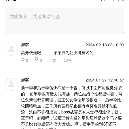
游客
2024-02-13 08:16:09
高开低走吧。。。弟弟行为处决挺莫名的

0

0
回复
举报
游客
2024-01-27 12:40:57
前半季和后半季仿佛不是一个番，所以下面评论也挺分裂
的... 前半季很有活力很有趣，两位姑娘个性都挺讨喜，两
位父亲也都算明理，国王父女争论那段很逗~ ；后半季比
较阴暗狗血，王子所有言行举止都有点莫名其妙不能自
洽，洗白不算很成功，boss战更是令人觉得很难评，就，
至于吗，必须吗，试图理解沟通的尽头居然是这个吗？要
不是boss战后还有官方发糖... 啊，后半季的副CP还不