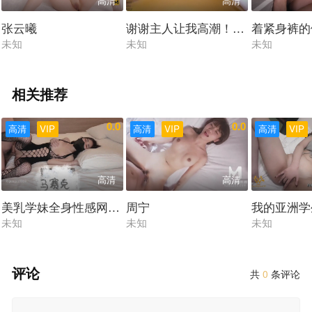
高清
高清
张云曦
谢谢主人让我高潮！把我潮吹喷水
着紧身裤的
未知
未知
未知
相关推荐
0.0
0.0
高清
VIP
高清
VIP
高清
VIP
高清
高清
美乳学妹全身性感网袜酒店内足交做爱
周宁
我的亚洲学
未知
未知
未知
评论
共
0
条评论