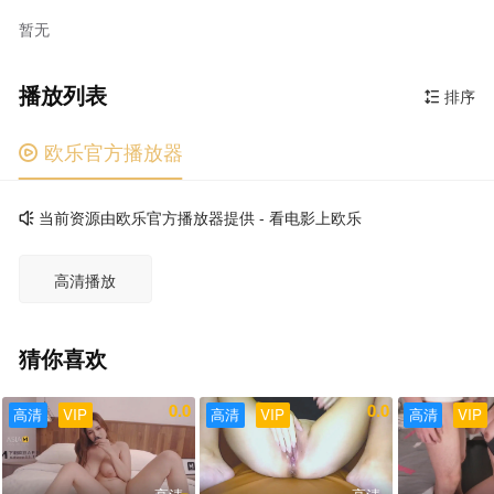
暂无
播放列表
排序

欧乐官方播放器

当前资源由欧乐官方播放器提供 - 看电影上欧乐

高清播放
猜你喜欢
0.0
0.0
高清
VIP
高清
VIP
高清
VIP