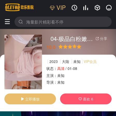
VIP






04-极品白粉嫩福利姬淫语诱惑自慰
分享

10.0
很差
较差
还行
推荐
力荐
2023
大陆
未知
VIP会员
状态：
高清
/
01-08
主演：
未知
广告
导演：
未知
立即播放
喜欢
6

