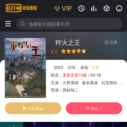
VIP






狩火之王
分享

8.5
很差
较差
还行
推荐
力荐
2023
日本
未知
免费
状态：
更新至第10集
/
03-18
主演：
久野美咲
坂本真绫
石毛翔弥
细
广告
导演：
西村纯二
立即播放
喜欢
7

