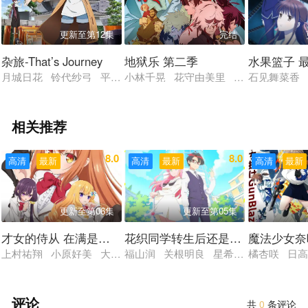
更新至第12集
完结
杂旅-That’s Journey
地狱乐 第二季
水果篮子 
月城日花 铃代纱弓 平塚纱依 佐藤聪美 日笠阳子 小林优 窪
小林千晃 花守由美里 木村良平 小野
石见舞菜香
相关推荐
8.0
8.0
高清
最新
高清
最新
高清
最新
更新至第06集
更新至第05集
才女的侍从 在满是高岭之花的贵族学校暗中照顾（毫无生
花织同学转生后还是想干架
魔法少女奈
上村祐翔 小原好美 大西沙织 土屋李央 小清水亚美
福山润 关根明良 星希成奏 上田瞳 
橘杏咲 日
评论
共
0
条评论