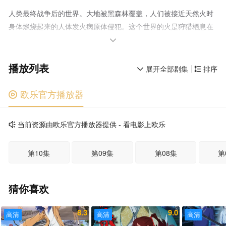
人类最终战争后的世界。大地被黑森林覆盖，人们被接近天然火时
身体燃烧起来的人体发火病原体侵犯。这个世界的火是狩猎栖息在
森林里的黑色兽、炎魔而采集的。在狩猎炎魔的捕火者之间，有最

近被私语的传言。”猎取徘徊在虚空中的人造星——千年彗星“摇曳
播放列表
之火”的火猎，被称为“猎火之王”吧…。 故事的主人公是在村长
展开全部剧集
排序


大的少女灯子和首都的原学生煌四。 两个人的命运本来就不会
改变
欧乐官方播放器

当前资源由欧乐官方播放器提供 - 看电影上欧乐

第10集
第09集
第08集
第
猜你喜欢
8.3
9.0
高清
高清
高清