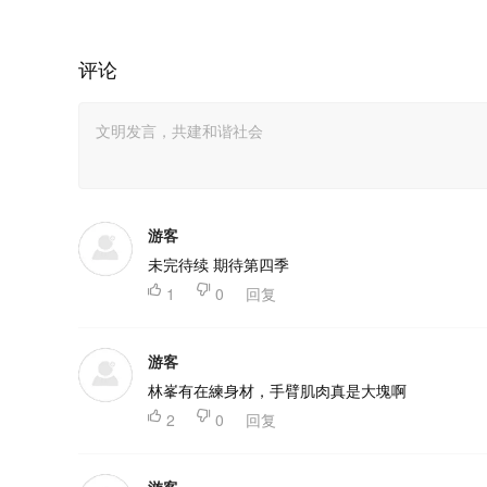
评论
游客
未完待续 期待第四季

1

0
回复
游客
林峯有在練身材，手臂肌肉真是大塊啊

2

0
回复
游客