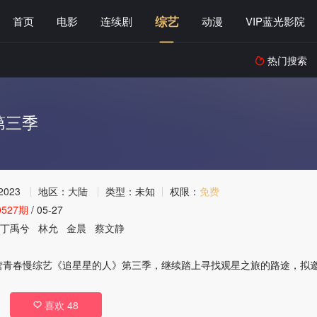
综艺
首页
电影
连续剧
动漫
VIP蓝光影院
热门搜索

第三季
2023
地区：
大陆
类型：
未知
权限：
免费
527期
/
05-27
丁禹兮
林允
金晨
蔡文静
营青春慢综艺《追星星的人》第三季，继续踏上寻找观星之旅的路途，拟
喜欢
48
