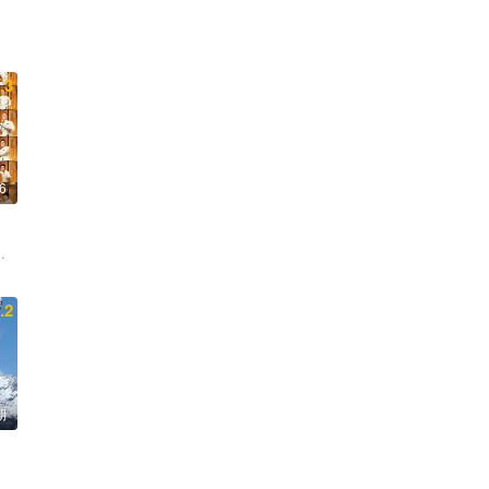
.3
6
经伦 周晓燕
.2
期