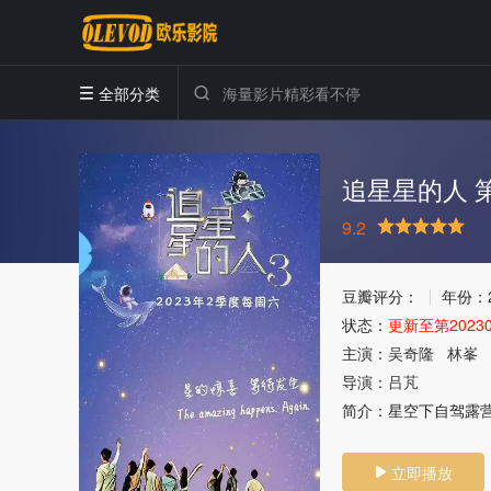
全部分类


追星星的人 
9.2
很差
较差
还行
推荐
力荐
豆瓣评分：
年份：
状态：
更新至第20230
主演：
吴奇隆
林峯
导演：
吕芃
简介：
星空下自驾露
立即播放
