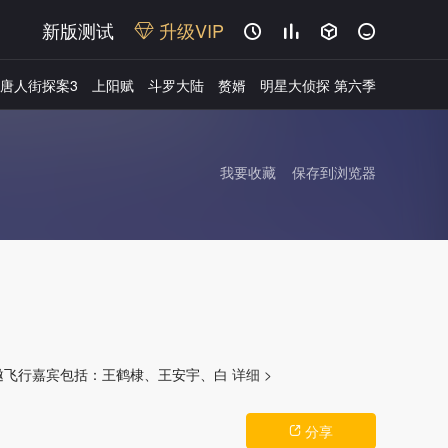
新版测试
升级VIP




唐人街探案3
上阳赋
斗罗大陆
赘婿
明星大侦探 第六季
我要收藏
保存到浏览器
广告
邀飞行嘉宾包括：王鹤棣、王安宇、白
详细 >
分享
