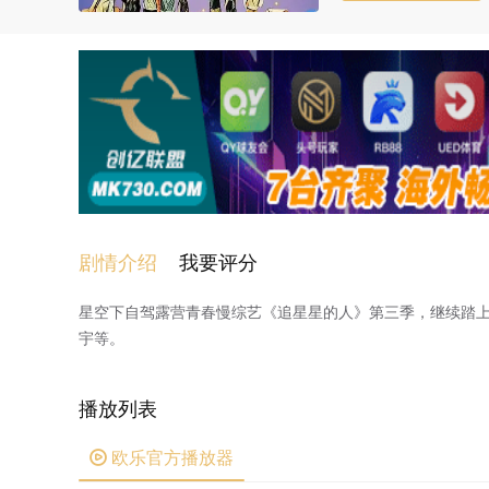
剧情介绍
我要评分
星空下自驾露营青春慢综艺《追星星的人》第三季，继续踏
宇等。
播放列表
欧乐官方播放器
