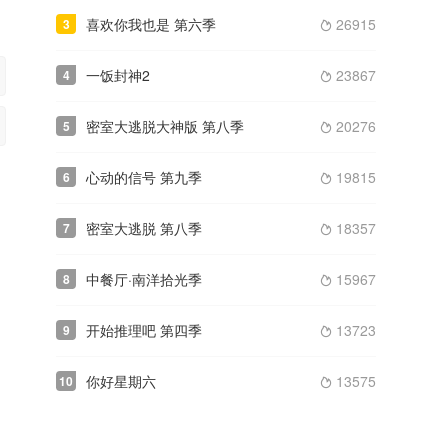
喜欢你我也是 第六季
26915
3

一饭封神2
23867
4

密室大逃脱大神版 第八季
20276
5

心动的信号 第九季
19815
6

密室大逃脱 第八季
18357
7

中餐厅·南洋拾光季
15967
8

开始推理吧 第四季
13723
9

你好星期六
13575
10

李昊