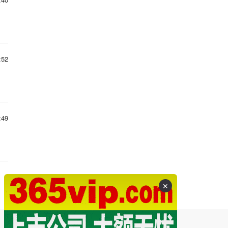
:52
:49
✕