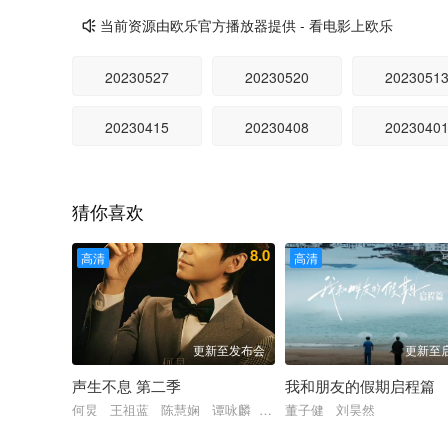
当前资源由欧乐官方播放器提供 - 看电影上欧乐

20230527
20230520
2023051
20230415
20230408
2023040
猜你喜欢
8.0
高清
高清
更新至发布会
更新至
声生不息 第二季
我和朋友的假期启程篇
何炅 王祖蓝 陈慧娴 谭咏麟 周慧敏 容祖儿 李宇春 周笔畅 
董子健 刘昊然