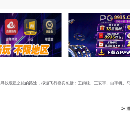
上寻找观星之旅的路途，拟邀飞行嘉宾包括：王鹤棣、王安宇、白宇帆、
排
