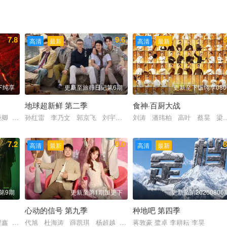
7.8
9.6
8
高清
最新
高清
最新
下纯享
更新至旅行日记第6期
更新至下饭纯享080
地球超新鲜 第二季
食神·百厨大战
晓卿 李诞 屈雨瑜 杨艳彬 黎子安
孙红雷 李乃文 郭京飞 刘宇宁 龚俊 陈星旭 王玉雯 林一
刘涛 潘玮柏 高叶 蔡昊 梁
7.2
9.0
8
高清
最新
高清
最新
第9期
更新至第1期加更下
更新至第20260806
心动的信号 第九季
种地吧 第四季
 李嘉琦 王子奇 滕哲 徐若晗 陈鑫海 庾恩利 贺峻霖
程鑫 周柯宇
代旭 杜海涛 薛凯琪 杨超越 张纯烨
蒋敦豪 鹭卓 李耕耘 李昊