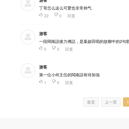
丁哥怎么这么可爱也非常帅气

22

0
回复
游客
一段閩南語接力傳話，是葉啟田唱的故鄉中的2句

0

0
回复
游客
第一位小何主任的閩南語有待加強

1

0
回复
首页
上一页
1