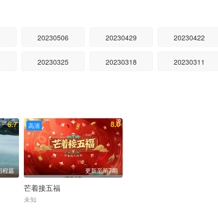
3
20230506
20230429
20230422
1
20230325
20230318
20230311
6.7
8.0
高清
启程篇
更新至第7期
芒着接五福
薛凯琪 古巨基 陈小春 回春丹 黄子弘凡 卫兰 Janice M 方力申 
未知