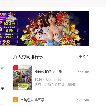
真人秀周排行榜
更多

马天
1
地球超新鲜 第二季
73199

2026 / 大陆 / 未知
状态：更新至旅行日记第6期
序
半熟恋人 第五季
36748
2
