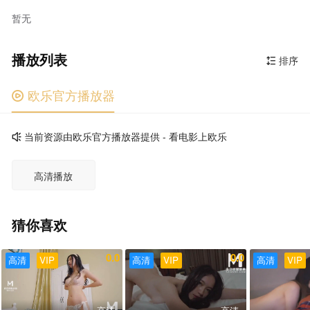
暂无
播放列表
排序

欧乐官方播放器

当前资源由欧乐官方播放器提供 - 看电影上欧乐

高清播放
猜你喜欢
0.0
0.0
高清
VIP
高清
VIP
高清
VIP