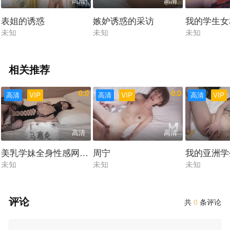
高清
高清
表姐的诱惑
嫉妒诱惑的采访
我的学生女
未知
未知
未知
相关推荐
0.0
0.0
高清
VIP
高清
VIP
高清
VIP
高清
高清
美乳学妹全身性感网袜酒店内足交做爱
周宁
我的亚洲学
未知
未知
未知
评论
共
0
条评论