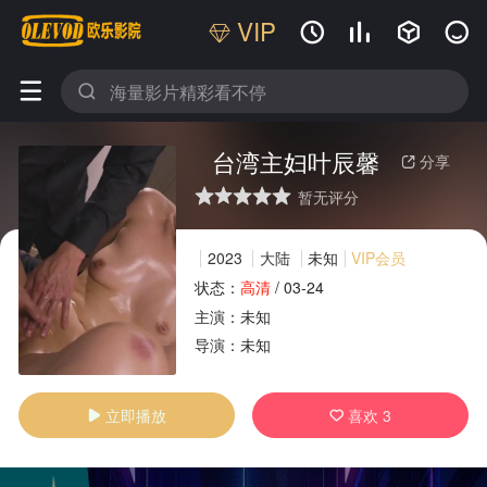
VIP






台湾主妇叶辰馨
分享

暂无评分
很差
较差
还行
推荐
力荐
2023
大陆
未知
VIP会员
状态：
高清
/
03-24
主演：
未知
广告
导演：
未知
立即播放
喜欢
3

