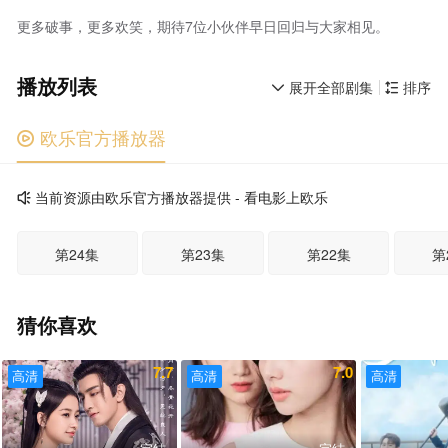
更多破事，更多欢笑，期待7位小伙伴早日回归与大家相见。
播放列表
展开全部剧集
排序


欧乐官方播放器

当前资源由欧乐官方播放器提供 - 看电影上欧乐

第24集
第23集
第22集
第
猜你喜欢
7.7
7.0
高清
高清
高清