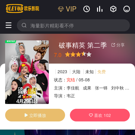
VIP






破事精英 第二季
分享

7.0
很差
较差
还行
推荐
力荐
2023
大陆
未知
免费
状态：
完结
/
05-08
主演：
李佳航
成果
张一铎
刘中秋
屠
广告
导演：
韦正
立即播放
喜欢
102

