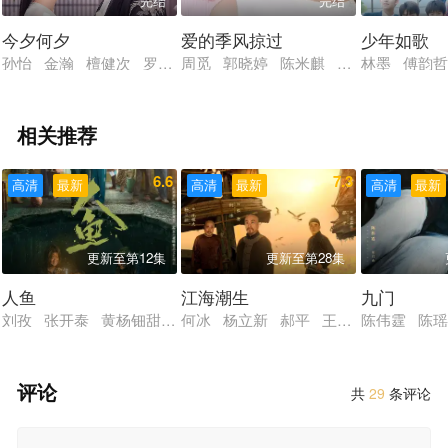
完结
完结
今夕何夕
爱的季风掠过
少年如歌
孙怡 金瀚 檀健次 罗秋韵 余承恩 张志坚
周觅 郭晓婷 陈米麒 贾景晖 淮文 
林墨 傅韵哲
相关推荐
6.6
7.3
高清
最新
高清
最新
高清
最新
更新至第12集
更新至第28集
人鱼
江海潮生
九门
刘孜 张开泰 黄杨钿甜 董勇 张帆 陈创 何思甜 张棪琰 罗
何冰 杨立新 郝平 王鸥 海一天 黑
陈伟霆 陈瑶
评论
共
29
条评论