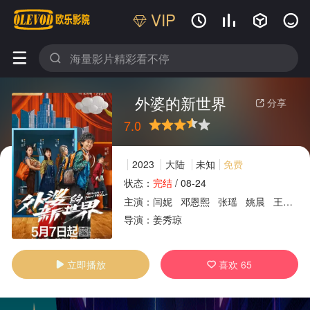
VIP






外婆的新世界
分享

7.0
很差
较差
还行
推荐
力荐
2023
大陆
未知
免费
状态：
完结
/
08-24
主演：
闫妮
邓恩熙
张瑶
姚晨
王珞丹
广告
导演：
姜秀琼
立即播放
喜欢
65

