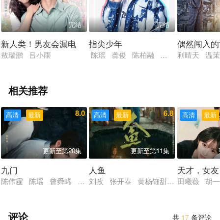
完结
完结
新人类！男友会漏电
指尖少年
偶然闯入的
敖瑞鹏 吕小雨
陈瑶 龚俊 陈柏融 章乐韵 艾佳妮
利晴天 温茉
相关推荐
8.0
6.8
高清
最新
高清
最新
高清
最新
更新至第20集
更新至第11集
九门
人鱼
天才，女友
陈伟霆 陈瑶 曾舜晞 王茂蕾 王奕婷 李乃文 释小龙 应灏铭
刘孜 张开泰 黄杨钿甜 董勇 张帆 
田曦薇 胡一
评论
共
17
条评论