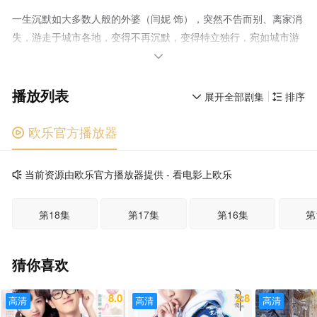
一生沉默如大多数人般的外婆（闫妮 饰），突然不告而别、离家消
失，游走于城市各地，变得不再沉默，变得特立独行，宛如城市游
侠，利刃般刺入无数人的生活，揭开一个个难定黑白善恶的人生，

一边改变着自己，一边也改变了许多人——包括外婆的姐姐（闫妮
播放列表
饰）、女儿（张瑶 饰）、外孙女（邓恩熙 饰）的人生……
展开全部剧集
排序


欧乐官方播放器

当前资源由欧乐官方播放器提供 - 看电影上欧乐

第18集
第17集
第16集
第
猜你喜欢
8.0
2.8
高清
高清
高清