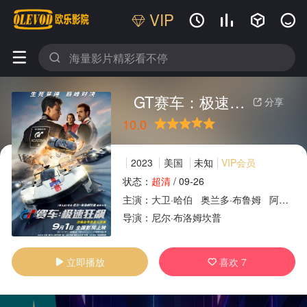
VIP






GT赛车：极速狂飙
分享

10.0
很差
较差
还行
推荐
力荐
2023
美国
未知
VIP会员
状态：
超清
/
09-26
主演：
大卫·哈伯
奥兰多·布鲁姆
阿奇·马德基
广告
导演：
尼尔·布洛姆坎普
立即播放
喜欢
7

