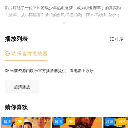
影片讲述了一位平民游戏少年热血逐梦，成为职业赛车手的真实励
志故事。从小怀揣赛车梦想的詹恩·马登伯勒（阿奇·马德基 Archie
Madekwe 饰）被GT赛车学院挖掘，他凭借出色的游戏经验和自身

的努力一次次打破外界质疑，彻底改写赛车运动是“富人专属”的规
播放列表
则。
排序

欧乐官方播放器

当前资源由欧乐官方播放器提供 - 看电影上欧乐

超清播放
猜你喜欢
5.0
8.0
超清
VIP
超清
VIP
超清
VIP