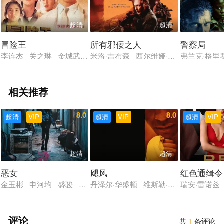
超清
超清
冒险王
所有邪佞之人
警察局
李连杰 关之琳 金城武 杨采妮 罗家英 邹兆龙 周比利 江约
米洛·吉布森 西尔维娅·侯克斯 威廉·菲
弗兰克·格里
相关推荐
8.0
8.0
超清
VIP
超清
VIP
超清
VIP
超清
超清
恶女
飓风
红色通缉令
金玉彬 申河均 盛骏 金瑞亨 曹恩智 朴哲民 郑海钧
丹泽尔·华盛顿 维斯勒·夏农 黛博拉·卡
瑞安·雷诺兹
评论
共
1
条评论