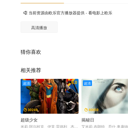
当前资源由欧乐官方播放器提供 - 看电影上欧乐

高清播放
猜你喜欢
相关推荐
6.0
超清
超清
30249
40059


超级少女
揭秘日
米莉·阿尔柯克 伊芙·雷德利 杰森·莫玛 马提亚斯·修奈尔 大
艾米莉·布朗特 乔什·奥康