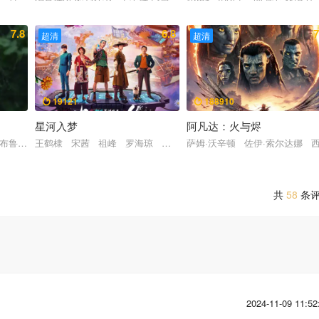
7.8
6.8
7
超清
超清
19121
188910


星河入梦
阿凡达：火与烬
 梁振邦 米拉娜·薇恩翠 普里亚·坎萨 利兹·金斯曼 马拉基·卡比 梅丽尔·
·布鲁姆 蕾雅·赛杜 西尔维斯特·格罗特 黄云 卢卡·瓦伦蒂尼 菲利克斯·布
王鹤棣 宋茜 祖峰 罗海琼 汪铎 谢楠 庞博
萨姆·沃辛顿 佐伊·索尔达娜 
共
58
条
2024-11-09 11:52