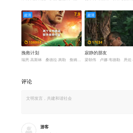
7.9
超清
超清
156984
17634


挽救计划
寂静的朋友
瑞恩·高斯林 桑德拉·惠勒 詹姆斯·奥尔蒂斯 莱昂内尔·博伊斯
梁朝伟 卢娜·韦德勒 恩佐
评论
游客