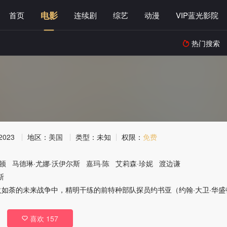
电影
首页
连续剧
综艺
动漫
VIP蓝光影院
热门搜索

2023
地区：
美国
类型：
未知
权限：
免费
盛顿
马德琳·尤娜·沃伊尔斯
嘉玛·陈
艾莉森·珍妮
渡边谦
斯
火如荼的未来战争中，精明干练的前特种部队探员约书亚（约翰·大卫·华盛顿 Jo
喜欢
157
