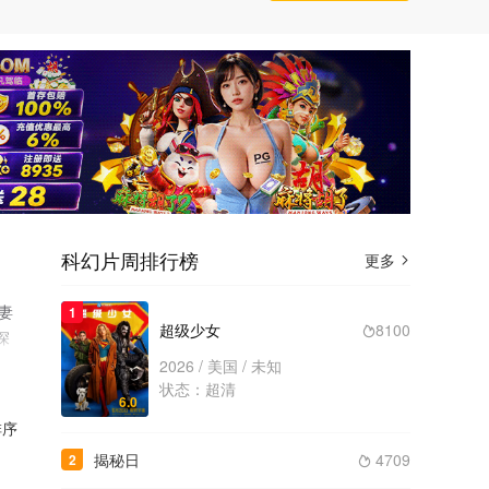
科幻片周排行榜
更多

了妻
1
超级少女
8100

深
2026 / 美国 / 未知
状态：超清
6.0
序
揭秘日
4709
2
