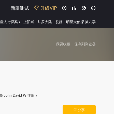
新版测试
升级VIP




唐人街探案3
上阳赋
斗罗大陆
赘婿
明星大侦探 第六季
我要收藏
保存到浏览器
广告
hn David W
详细 >
分享
