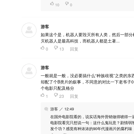

10

0
游客
如果这个是，机器人要毁灭所有人类，然后一部分
灭机器人是最高科技，而机器人都是土著...

0

13
回复
游客
一般就是一般，没必要搞什么“种族歧视”之类的东
却配了个B类片的叙事，不同意的对比一下老爷子
个电影只配及格分

1

23
回复
游客 ／ 12:49
在国外电影院看的，说实话海外营销做得唬得一
电影院看完只想说一句：这什么鬼玩意？剧情弱
发个功？感觉有种浓浓的90年代漫画片的腐朽味，