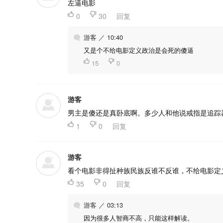
左逼电影

0

30
回复
游客 ／ 10:40
又是个不给电影定义政治是会死的傻逼

15

0
游客
男主是傻还是真卧底啊。多少人和他说戒指是追踪

1

0
回复
游客
看个电影非得扯种族民族反谁不反谁，不给电影定

35

0
回复
游客 ／ 03:13
因为很多人智商不高，只能这样解读。