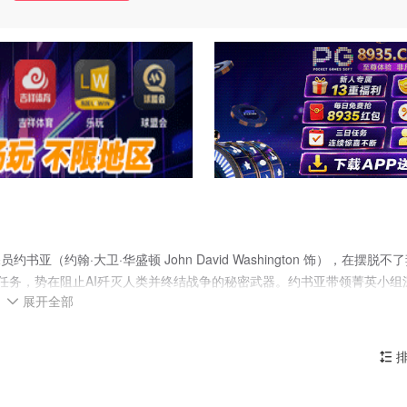
约翰·大卫·华盛顿 John David Washington 饰），在摆脱不
键任务，势在阻止AI歼灭人类并终结战争的秘密武器。约书亚带领菁英小组
展开全部
是个拥有纯真孩童外表的AI……

排
