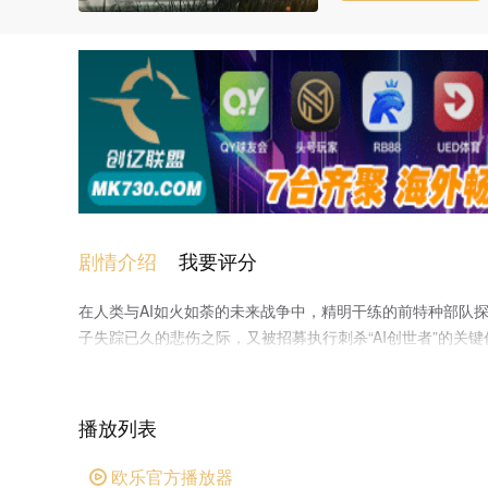
剧情介绍
我要评分
在人类与AI如火如荼的未来战争中，精明干练的前特种部队探员约书亚（
子失踪已久的悲伤之际，又被招募执行刺杀“AI创世者”的关
入AI领域的危险中心，却发现他必须摧毁的终极致命武器，竟
播放列表
欧乐官方播放器
