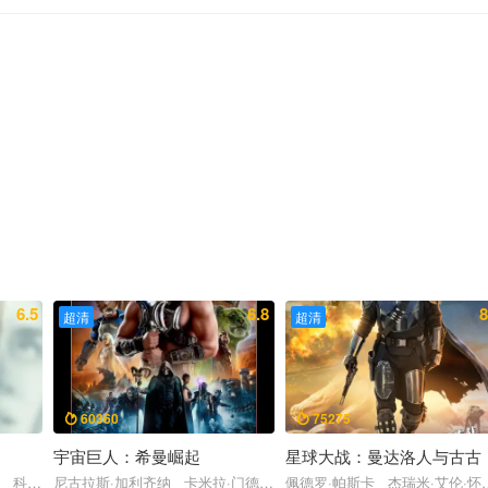
6.5
6.8
8
超清
超清
60360
75275


宇宙巨人：希曼崛起
星球大战：曼达洛人与古古
卫·科伦斯韦 大卫·克朗姆霍茨
纳 科林·费尔斯 伊芙·休森 科尔曼·多明戈
尼古拉斯·加利齐纳 卡米拉·门德斯 杰瑞德·莱托 伊德瑞斯·艾尔巴 
佩德罗·帕斯卡 杰瑞米·艾伦·