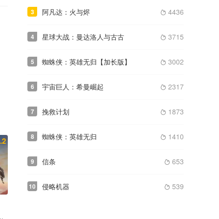
阿凡达：火与烬
4436
3

星球大战：曼达洛人与古古
3715
4

蜘蛛侠：英雄无归【加长版】
3002
5

宇宙巨人：希曼崛起
2317
6

挽救计划
1873
7

蜘蛛侠：英雄无归
1410
8

.2
信条
653
9

侵略机器
539
10

爱丽森·布里 詹姆斯·鲍弗 莫蕾娜·巴卡琳 约翰内斯·豪克尔·约翰内森 夏洛
怀特 西格妮·韦弗 史蒂夫·布卢姆 乔尼·科因 马丁·斯科塞斯 马修·维利希 