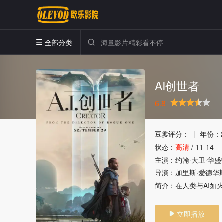
全部分类


AI创世者
6.8
很差
较差
还行
推荐
力荐
豆瓣评分：
年份：
状态：
高清
/
11-14
主演：
约翰·大卫·华
导演：
加里斯·爱德华
简介：
在人类与AI如
立即播放
