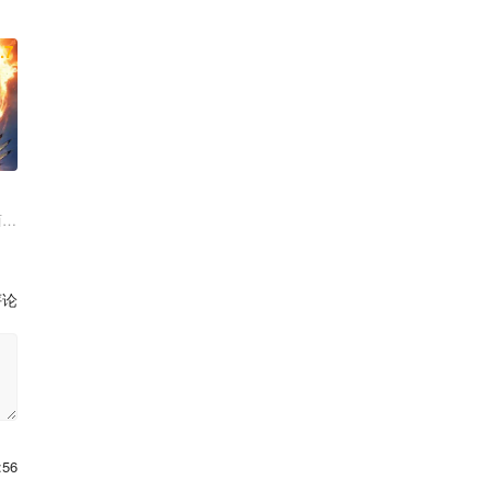
.7
斯特里普
罗斯 赖纳·博克 玛莱内·布罗 厄文·吉瑟 约翰内斯·赫格曼 斯凯·霍夫曼 
西格妮·韦弗 史蒂芬·朗 奥娜·卓别林 大卫·休里斯 凯特·温斯莱特
评论
:56