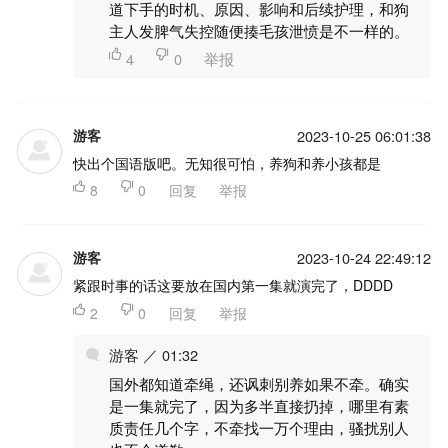
道下手的时机、原因、影响和后续护理，和狗
主人发脾气失控随便揍毛孩泄愤是不一样的。

4

0
举报
游客
2023-10-25 06:01:38
快出个国语版吧。无知很可怕，养狗和养小孩都是

8

0
回复
举报
游客
2023-10-24 22:49:12
紧跟时事的话这要放在国内第一集就演完了，DDDD

2

0
回复
举报
游客 ／ 01:32
国外都知道牵绳，还讽刺别养如果不牵。确实
是一集就完了，因为多半直接扔掉，哪里有素
质责任几个字，不牵找一万个理由，骚扰别人