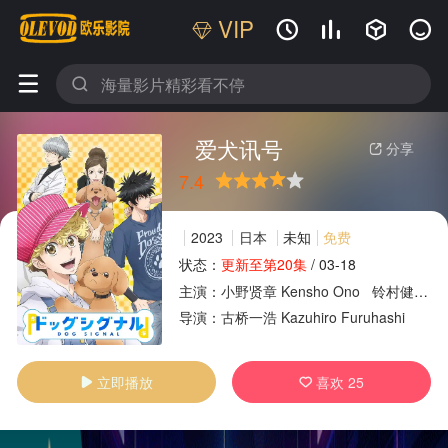
VIP






爱犬讯号
分享

7.4
很差
较差
还行
推荐
力荐
2023
日本
未知
免费
状态：
更新至第20集
/
03-18
主演：
小野贤章
Kensho
Ono
铃村健一
Ke
广告
导演：
古桥一浩
Kazuhiro
Furuhashi
立即播放
喜欢
25

