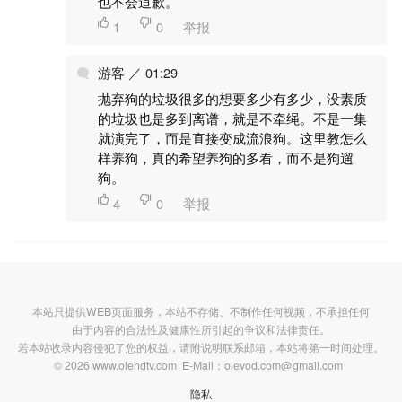
也不会道歉。

1

0
举报
游客 ／ 01:29
抛弃狗的垃圾很多的想要多少有多少，没素质
的垃圾也是多到离谱，就是不牵绳。不是一集
就演完了，而是直接变成流浪狗。这里教怎么
样养狗，真的希望养狗的多看，而不是狗遛
狗。

4

0
举报
本站只提供WEB页面服务，本站不存储、不制作任何视频，不承担任何
由于内容的合法性及健康性所引起的争议和法律责任。
若本站收录内容侵犯了您的权益，请附说明联系邮箱，本站将第一时间处理。
© 2026 www.olehdtv.com E-Mail：olevod.com@gmail.com
隐私