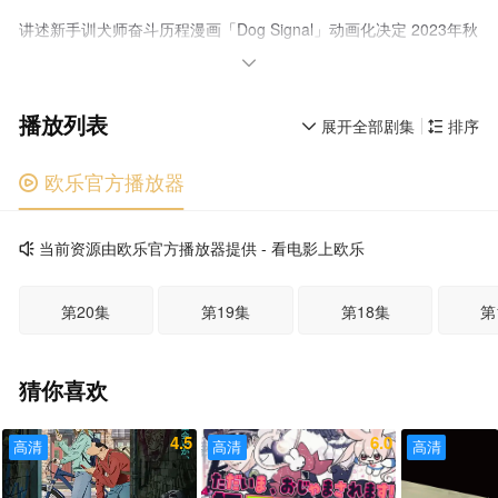
讲述新手训犬师奋斗历程漫画「Dog Signal」动画化决定 2023年秋
播出

播放列表
展开全部剧集
排序


欧乐官方播放器

当前资源由欧乐官方播放器提供 - 看电影上欧乐

第20集
第19集
第18集
第
猜你喜欢
4.5
6.0
高清
高清
高清