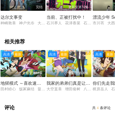
完结
更新至第12集
达尔文事变
当前、正被打扰中！
漂流少年 Son
种崎敦美 神户光步 大塚明夫 森川智之 佐藤利奈 上田燿司 
石川界人 花泽香菜 石谷春贵 小林千
市川苍 大西
相关推荐
8.0
8.0
高清
最新
高清
最新
高清
最新
更新至第18集
更新至第06集
地狱模式 ～喜欢速通游戏的玩家在废设定异世界无双～
我家的弟弟们真是让您费心了
你们先走我
田村睦心 饭冢麻结 畠中祐 千本木彩花 石川英郎 大原沙耶香
大空直美 增田俊树 八代拓 小野贤章
梶原岳人 石
评论
共
4
条评论