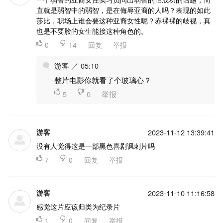
直就是弱智中的弱智，是在侮辱亚裔的人吗？表现的如此
莎比，职场上谁会要这种亚裔女性呢？赤裸裸的歧视，真
也是不要脸的女生能接这种角色的。

0

14
回复
举报
游客 ／ 05:10
整片电影你就看了个玻璃心？

5

0
举报
游客
2023-11-12 13:39:41
没有人觉得这是一部黑色喜剧讽刺片吗

7

0
回复
举报
游客
2023-11-10 11:16:58
感觉这片应该归类为纪录片

1

0
回复
举报