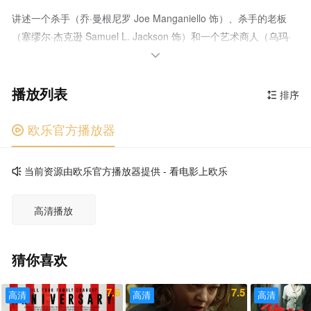
讲述一个杀手（乔·曼根尼罗 Joe Manganiello 饰）、杀手的老板
（塞缪尔·杰克逊 Samuel L. Jackson 饰）和一个艺术商人（乌玛·
瑟曼 Uma Thurman 饰）的故事：一场洗钱阴谋意外地让这个名叫

Reggie的杀手一夜成名，成为艺术界的当红先锋人物"The
播放列表
Bagman"，为此他不得不让艺术世界与地下犯罪世界对上了。
排序

欧乐官方播放器

当前资源由欧乐官方播放器提供 - 看电影上欧乐

高清播放
猜你喜欢
7.6
7.5
高清
高清
高清