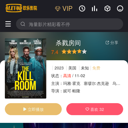
VIP






杀戮房间
分享

7.4
很差
较差
还行
推荐
力荐
2023
美国
未知
免费
状态：
高清
/
11-02
主演：
玛雅·霍克
塞缪尔·杰克逊
乌玛·瑟曼
广告
导演：
妮可·帕隆
立即播放
喜欢
32

