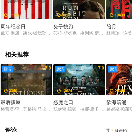
11153
8323
19439



周年纪念日
兔子快跑
陪月
戴安·琳恩 凯尔·钱德勒 玛德琳·布鲁尔 佐伊·达奇 菲比·黛内芙
莎拉·斯努克 格列塔·斯卡奇 达蒙·海瑞
林慧玲 许
相关推荐
7.9
7.0
超清
超清
超清
3340
13624
20360



最后孤屋
恶魔之口
欲海暗涌
格蕾塔·李 瓦格纳·马拉 西德·爱德华兹 刘易斯·古迪 奥黛丽·安
凯瑟琳·纽顿 拉娜·康多 加文·卡萨莱尼
路易斯·帕莱塔
评论
共
7
条评论