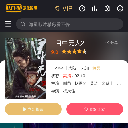
VIP






目中无人2
分享

9.0
很差
较差
还行
推荐
力荐
2024
大陆
未知
免费
状态：
高清
/
02-10
主演：
谢苗
杨恩又
黄涛
裴魁山
班玛
广告
导演：
杨秉佳
立即播放
喜欢
357

