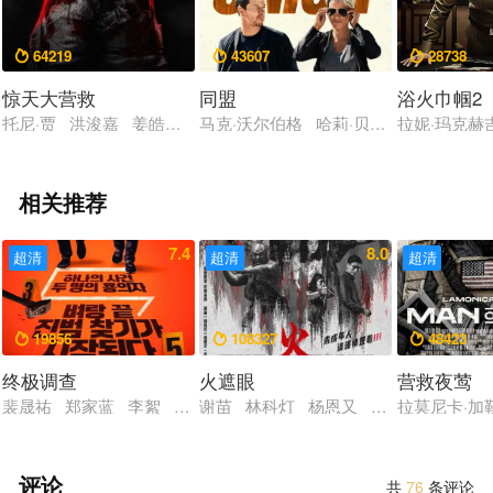
64219
43607
28738



惊天大营救
同盟
浴火巾帼2
托尼·贾 洪浚嘉 姜皓文 陈朵怡 释彦能 彭渤 毛凡
马克·沃尔伯格 哈莉·贝瑞 J·K·西蒙斯
拉妮·玛克赫吉 V
相关推荐
7.4
8.0
超清
超清
超清
19856
108327
48423



终极调查
火遮眼
营救夜莺
裴晟祐 郑家蓝 李絮 赵汉哲 尹敬浩
谢苗 林科灯 杨恩又 黎唯 岩永丞威 
拉莫尼卡·加
评论
共
76
条评论