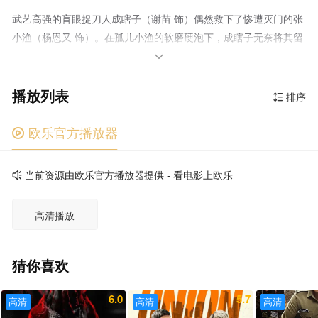
武艺高强的盲眼捉刀人成瞎子（谢苗 饰）偶然救下了惨遭灭门的张
小渔（杨恩又 饰）。在孤儿小渔的软磨硬泡下，成瞎子无奈将其留
在身边并教其本领，小渔也等待着时机准备复仇……

播放列表
排序

欧乐官方播放器

当前资源由欧乐官方播放器提供 - 看电影上欧乐

高清播放
猜你喜欢
6.0
5.7
高清
高清
高清