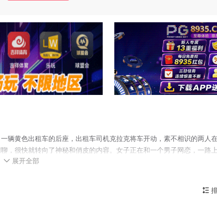
了一辆黄色出租车的后座，出租车司机克拉克将车开动，素不相识的两人
闲聊，很快就转向了神秘和俏皮的内容。女子正在和一个男子网恋，一路
展开全部
视自己。女子惊讶司机能够看透自己所处的境况，随后两人的聊天发展到

心、悲痛的经历以及积极向上的人生感悟。最后目的地到达女子下车离开
探讨人类联系的复杂性，并将证明与一个完全陌生的人的偶然相遇可以改
排
