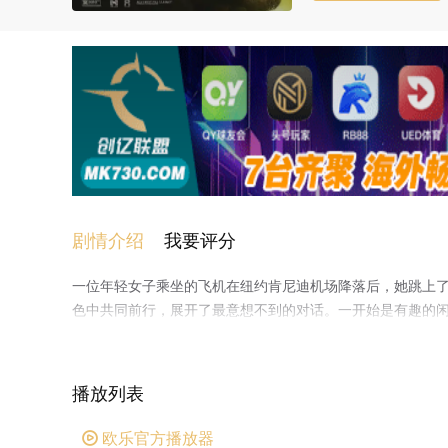
剧情介绍
我要评分
一位年轻女子乘坐的飞机在纽约肯尼迪机场降落后，她跳上
色中共同前行，展开了最意想不到的对话。一开始是有趣的
机响个不停。司机劝告女子应该认清网恋对象的真面目，珍
情观、人生观、价值观等方面，女子发现司机有着强大的内
是两人在短短的旅程中的谈话都治愈了彼此的内心。该片将
播放列表
个人的生活。
欧乐官方播放器
