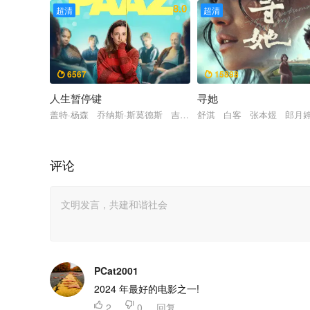
8.0
超清
超清
6567
15888


人生暂停键
寻她
盖特·杨森 乔纳斯·斯莫德斯 吉斯·布洛姆 阿丽亚娜·施洛特 
舒淇 白客 张本煜 郎月
评论
PCat2001
2024 年最好的电影之一!

2

0
回复