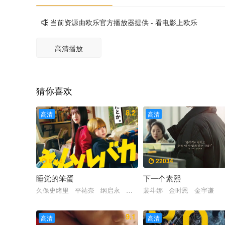
当前资源由欧乐官方播放器提供 - 看电影上欧乐

高清播放
猜你喜欢
8.2
高清
高清
6116
22034


睡觉的笨蛋
下一个素熙
久保史绪里 平祐奈 纲启永 樋口幸平
裴斗娜 金时恩 金宇谦
9.1
高清
高清