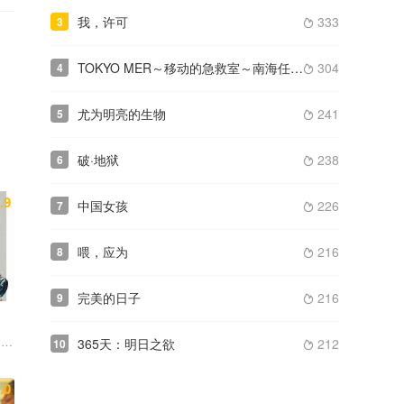
我，许可
333
3

TOKYO MER～移动的急救室～南海任务电影版
304
4

尤为明亮的生物
241
5

破·地狱
238
6

.9
中国女孩
226
7

喂，应为
216
8

完美的日子
216
9

 真田广之 浅野忠信
365天：明日之欲
212
10

.0