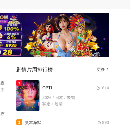
剧情片周排行榜
更多

在夜
1
OPTI
1814

上手
对爱
2026 / 日本 / 未知
状态：超清
。但
7.9
变一
序
奥本海默
893
2
