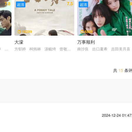
7.8
7.5
8
超清
超清
16299
6885


大濛
万事顺利
彼得·勃洛克
婷 邱天 茂涛 恬妞 袁祥仁 邵伟桐 吴佳尼 李相炫 张一心
方郁婷 柯炜林 汤毓绮 曾敬骅 陈以文 蔡昌宪 陈竹升 詹馥瑄
南沙良 出口夏希 吉田美月喜
共
15
条
2024-12-24 01:47