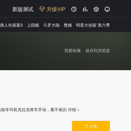
新版测试
升级VIP




唐人街探案3
上阳赋
斗罗大陆
赘婿
明星大侦探 第六季
我要收藏
保存到浏览器
广告
出租车司机克拉克将车开动，素不相识
详细 >
分享
