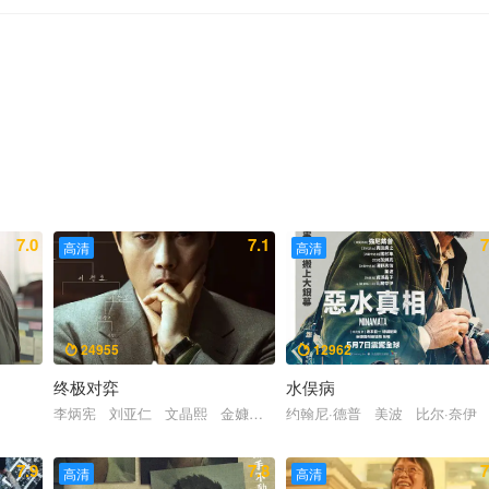
7.0
7.1
7
高清
高清
24955
12962


终极对弈
水俣病
李炳宪 刘亚仁 文晶熙 金嫝勋 玄奉植 郑锡勇 高昌锡
约翰尼·德普 美波 比尔·奈伊
7.9
7.8
7
高清
高清