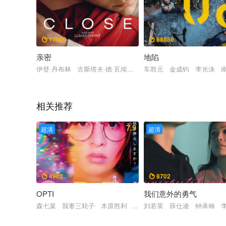
17900
68889


亲密
地陷
伊登·丹布林 古斯塔夫·德·瓦埃勒 艾米莉·德奎恩 蕾雅·德吕盖
车胜元 金成钧 李光洙 
相关推荐
7.9
超清
超清
4902
8702


OPTI
我们意外的勇气
森七菜 我妻三轮子 木原胜利 滨尾咲绮
刘若英 薛仕凌 钟承翰 