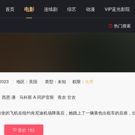
电影
首页
连续剧
综艺
动漫
VIP蓝光影院
热门搜索

2023
地区：
美国
类型：
未知
权限：
免费
西恩·潘
马科斯·A·冈萨雷斯
香农·甘农
乘坐的飞机在纽约肯尼迪机场降落后，她跳上了一辆黄色出租车的后座，
喜欢
192
