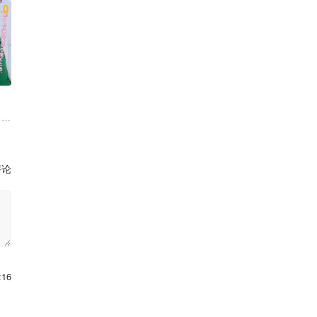
.0
 胡智强 陈俊成 刘冠廷
 羽村仁成 金子大地
评论
:16