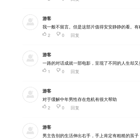
游客
我一般不留言。但是这部片值得安安静静的看。有

2

0
回复
游客
一路的对话成就一部电影，呈现了不同的人生却又

1

0
回复
游客
对于缓解中年男性存在危机有很大帮助

2

0
回复
游客
男主告别的生活伸出右手，手上肯定有粗糙的茧子