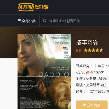
全部分类


搭车奇缘
8.9
很差
较差
还行
推荐
力荐
豆瓣评分：
年份：
状态：
高清
/
07-31
主演：
达科塔·约翰逊
导演：
克里斯蒂·哈尔
简介：
一位年轻女子
立即播放
