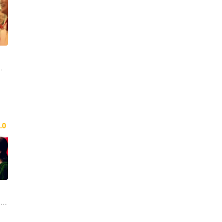
万国鹏
.0
 李沐 王渝萱 李杏 许博砚