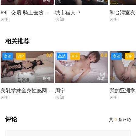
高清
高清
69口交后 骑上去贪婪地扭着腰 又从背后内射⋯ 连体黑丝
城市猎人-2
和台湾室友
未知
未知
未知
相关推荐
0.0
0.0
高清
VIP
高清
VIP
高清
VIP
高清
高清
美乳学妹全身性感网袜酒店内足交做爱
周宁
我的亚洲学
未知
未知
未知
评论
共
0
条评论