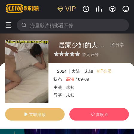
VIP






居家少妇的大屁股臀操 [国语对白]
分享

暂无评分
很差
较差
还行
推荐
力荐
2024
大陆
未知
VIP会员
状态：
高清
/
09-09
主演：
未知
广告
导演：
未知
立即播放
喜欢
0

