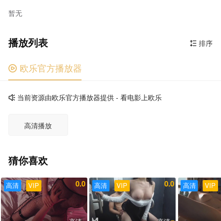
暂无
播放列表
排序

欧乐官方播放器

当前资源由欧乐官方播放器提供 - 看电影上欧乐

高清播放
猜你喜欢
0.0
0.0
高清
VIP
高清
VIP
高清
VIP