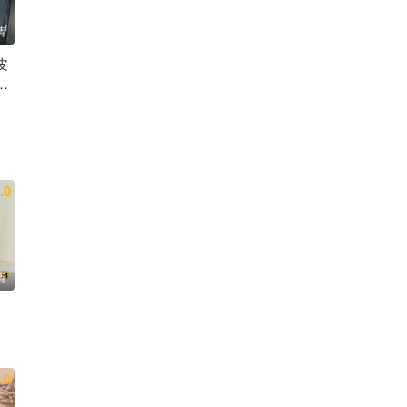
清
皮
高
.0
清
.0