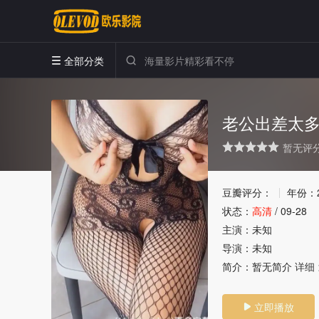
全部分类


老公出差太
暂无评
很差
较差
还行
推荐
力荐
豆瓣评分：
年份：
状态：
高清
/
09-28
主演：
未知
导演：
未知
简介：
暂无简介
详细 
立即播放
