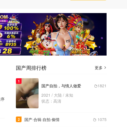
国产周排行榜
更多

1
国产自拍，与情人做爱
1821

2021 / 大陆 / 未知
序
状态：高清
国产·合辑·自拍·偷情
1075
2
