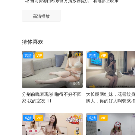
当前资源由欧乐官方播放器提供 - 看电影上欧乐

高清播放
猜你喜欢
0.0
高清
VIP
高清
VIP
高清
分别前晚表现啪 啪得不好不回
大长腿网红妹，花臂纹
家 我的室友 11
胸大，你的好大啊骑乘
操
未知
未知
0.0
高清
VIP
高清
VIP