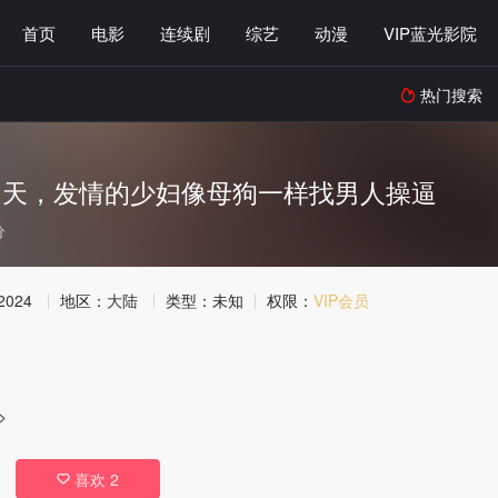
首页
电影
连续剧
综艺
动漫
VIP蓝光影院
热门搜索

多天，发情的少妇像母狗一样找男人操逼
分
2024
地区：
大陆
类型：
未知
权限：
VIP会员
>
喜欢
2
