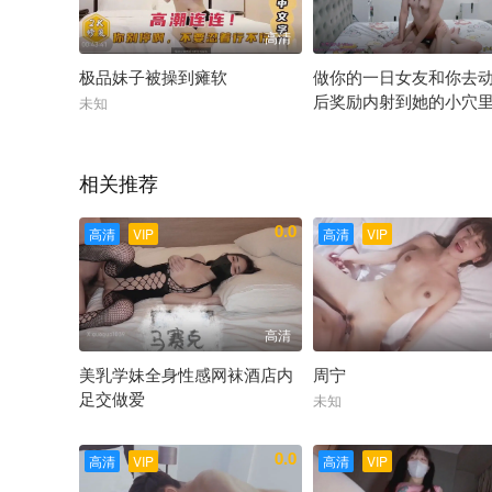
高清
极品妹子被操到瘫软
做你的一日女友和你去
后奖励内射到她的小穴
未知
未知
相关推荐
0.0
高清
VIP
高清
VIP
高清
美乳学妹全身性感网袜酒店内
周宁
足交做爱
未知
未知
0.0
高清
VIP
高清
VIP