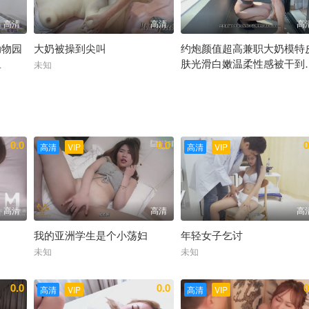
高清
高清
高
动物园
大奶被操到尖叫
约炮颜值超高兼职大奶模特
里
肤光滑白嫩温柔性感被干到
未知
潮
未知
0.0
0.0
0
高清
VIP
高清
VIP
高清
高清
高
我的亚洲学生是个小荡妇
年轻女子乞讨
未知
未知
0.0
0.0
0
高清
VIP
高清
VIP