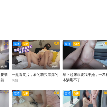
0.0
0.0
0
高清
VIP
高清
VIP
高清
高清
高
身腰细
一起看黄片，看的骚穴痒痒的
早上起床非要我干她，一发
抱着猛
本满足不了
未知
未知
0.0
0.0
10
高清
VIP
高清
VIP