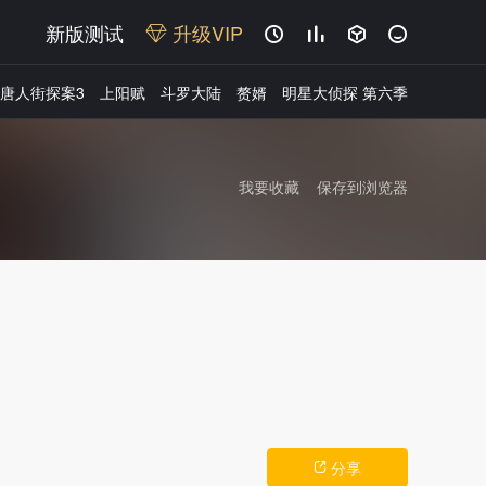
新版测试
升级VIP




唐人街探案3
上阳赋
斗罗大陆
赘婿
明星大侦探 第六季
我要收藏
保存到浏览器
广告
分享
