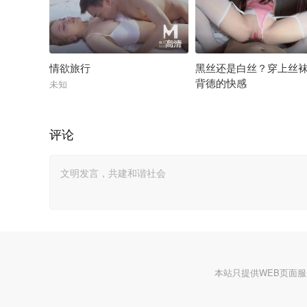
高清
情欲旅行
黑丝还是白丝？穿上丝
背德的快感
未知
未知
评论
本站只提供WEB页面