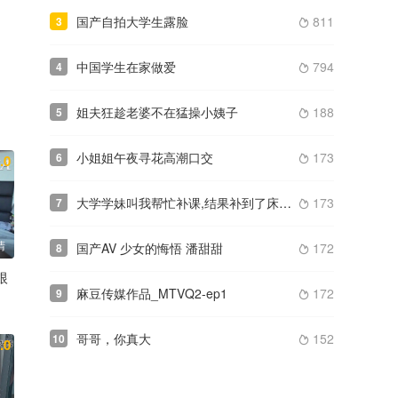
国产自拍大学生露脸
811
3

中国学生在家做爱
794
4

姐夫狂趁老婆不在猛操小姨子
188
5

小姐姐午夜寻花高潮口交
173
6
.0

大学学妹叫我帮忙补课,结果补到了床上草B 对白淫荡
173
7

清
国产AV 少女的悔悟 潘甜甜
172
8

根
麻豆传媒作品_MTVQ2-ep1
172
9

哥哥，你真大
152
10

.0