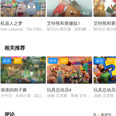
超清
超清
机器人之梦
艾特熊和赛娜鼠1
艾特熊和赛
Ivan Labanda Tito Trifol Rafa Calvo José García Tos José Luis M
朗贝尔·维尔森 波利娜·布伦纳 安妮-玛
朗贝尔·维尔
相关推荐
8.0
8.0
超清
VIP
超清
VIP
超清
VIP
超清
超清
渔港的肉子酱
玩具总动员4
玩具总动员
大竹忍 木村心美 花江夏树 吉冈里帆 松子DELUXE
汤姆·汉克斯 蒂姆·艾伦 安妮·波茨 托
汤姆·汉克斯
评论
共
0
条评论