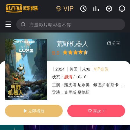
VIP






荒野机器人
分享

9.0
很差
较差
还行
推荐
力荐
2024
美国
未知
VIP会员
状态：
超清
/
10-16
主演：
露皮塔·尼永奥
佩德罗·帕斯卡
基特
广告
导演：
克里斯·桑德斯
立即播放
喜欢
7

