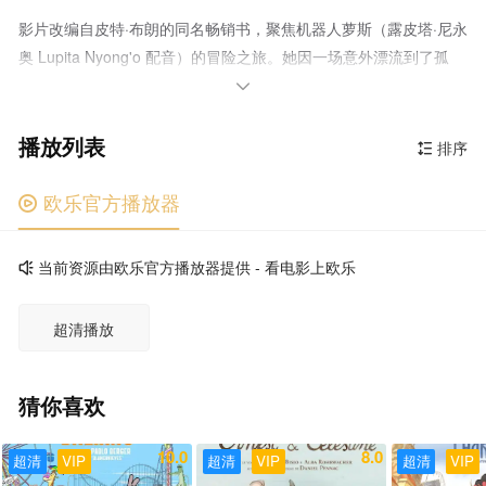
影片改编自皮特·布朗的同名畅销书，聚焦机器人萝斯（露皮塔·尼永
奥 Lupita Nyong'o 配音）的冒险之旅。她因一场意外漂流到了孤
岛，偏离了程序预设的发展轨道，不得不面对险恶的生存环境，并

试图与充满戒备和敌意的野生动物建立关系。随着萝斯遇到了一只
播放列表
小灰雁（基特·康纳 Kit Connor 配音）并成为了他的“妈妈”，她逐渐
排序

在这座荒岛中找到了归属感。被定义好的编程即将被打破，一段关
乎爱的心灵故事即将展开。
欧乐官方播放器

当前资源由欧乐官方播放器提供 - 看电影上欧乐

超清播放
猜你喜欢
10.0
8.0
超清
VIP
超清
VIP
超清
VIP