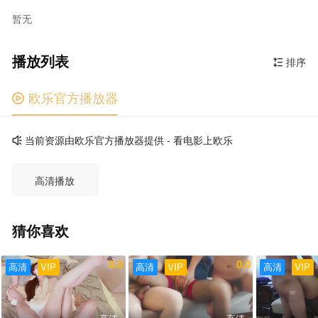
暂无
播放列表
排序

欧乐官方播放器

当前资源由欧乐官方播放器提供 - 看电影上欧乐

高清播放
猜你喜欢
0.0
0.0
高清
VIP
高清
VIP
高清
VIP