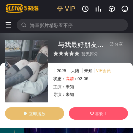
VIP






与我最好朋友的丈夫的秘密约会
分享

暂无评分
很差
较差
还行
推荐
力荐
2025
大陆
未知
VIP会员
状态：
高清
/
02-05
主演：
未知
广告
导演：
未知
立即播放
喜欢
1

