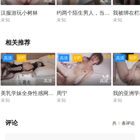
高清
高清
汉服游玩小树林
约两个陌生男人，当着我老公的面
我被绑在栏
未知
未知
未知
相关推荐
0.0
0.0
高清
VIP
高清
VIP
高清
VIP
高清
高清
美乳学妹全身性感网袜酒店内足交做爱
周宁
我的亚洲学
未知
未知
未知
评论
共
0
条评论