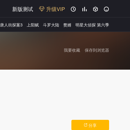
新版测试
升级VIP




唐人街探案3
上阳赋
斗罗大陆
赘婿
明星大侦探 第六季
我要收藏
保存到浏览器
广告
分享
