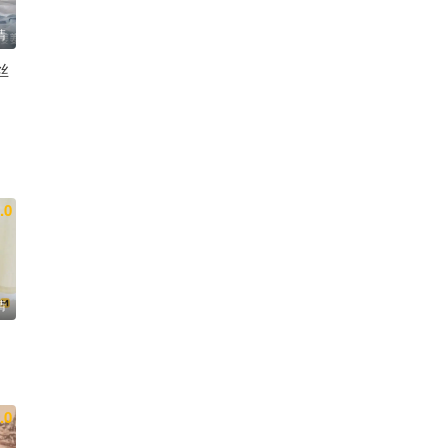
清
丝
.0
清
.0