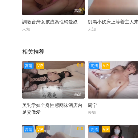
高清
調教台灣女孩成為性慾愛奴
饥渴小奴床上等着主人
未知
未知
相关推荐
0.0
高清
VIP
高清
VIP
高清
美乳学妹全身性感网袜酒店内
周宁
足交做爱
未知
未知
0.0
高清
VIP
高清
VIP