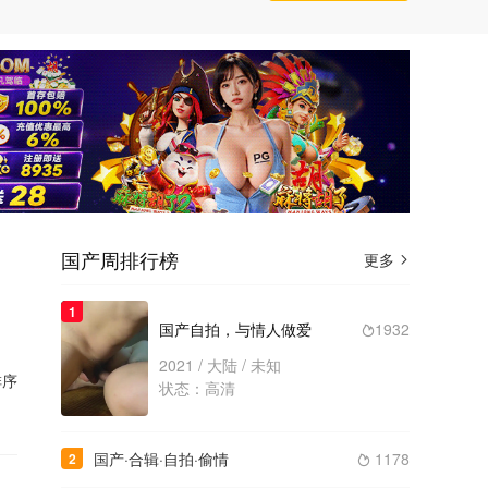
国产周排行榜
更多

1
国产自拍，与情人做爱
1932

2021 / 大陆 / 未知
序
状态：高清
国产·合辑·自拍·偷情
1178
2
