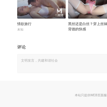
高清
情欲旅行
黑丝还是白丝？穿上丝
背德的快感
未知
未知
评论
本站只提供WEB页面