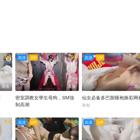
0.0
0.0
0
高清
VIP
高清
VIP
高清
高清
高
面
密室調教女學生母狗，SM強
仙女必备多巴胺睡袍焕彩网
制高潮
未知
未知
0.0
0.0
0
高清
VIP
高清
VIP