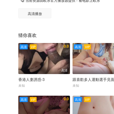
当前资源由欧乐官方播放器提供 - 看电影上欧乐

高清播放
猜你喜欢
0.0
高清
VIP
高清
VIP
高清
香港人妻誘惑-3
跟喜歡多人運動選手見
未知
未知
0.0
高清
VIP
高清
VIP