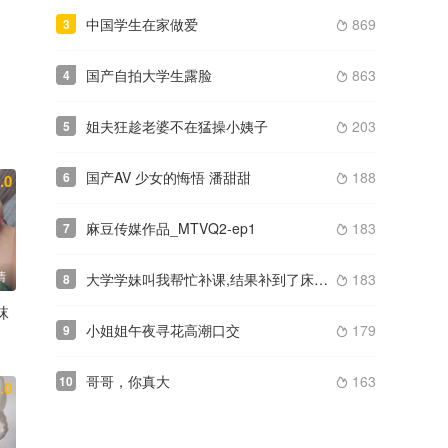
中国学生在家做爱
869
3

国产自拍大学生露脸
863
4

姐夫狂趁老婆不在猛操小姨子
203
5

国产AV 少女的悔悟 潘甜甜
188
6
.0

麻豆传媒作品_MTVQ2-ep1
183
7

清
大学学妹叫我帮忙补课,结果补到了床上草B 对白淫荡
183
8

袜
小姐姐午夜寻花高潮口交
179
9

哥哥，你真大
163
10

.0