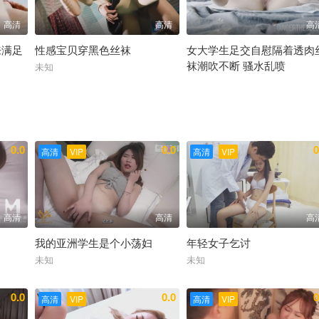
高清
高清
高
来满足
性感宝贝穿黑色丝袜
女大学生足交自慰隔着透肉
袜潮吹不断 骚水乱喷
未知
未知
0.0
0.0
0
高清
VIP
高清
VIP
高清
高清
高
我的亚洲学生是个小荡妇
年轻女子乞讨
未知
未知
0.0
0.0
0
高清
VIP
高清
VIP