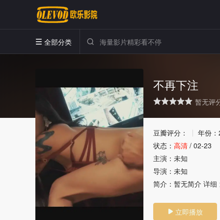
全部分类


不再下注
暂无评
很差
较差
还行
推荐
力荐
豆瓣评分：
年份：
状态：
高清
/
02-23
主演：
未知
导演：
未知
简介：
暂无简介
详细 
立即播放
